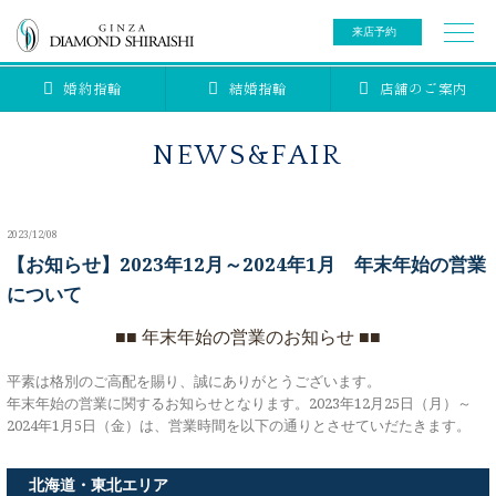
来店予約
婚約指輪
結婚指輪
店舗のご案内
0078-6000-5222
ご来店予約専用ダイヤル
新規ご来店予約専用ダイヤル（8:00～22:00）
NEWS&FAIR
カタログ請求
来店予約
2023/12/08
ブライダルリング
【お知らせ】2023年12月～2024年1月 年末年始の営業
について
ブライダルアイテム
婚約指輪
■■ 年末年始の営業のお知らせ ■■
結婚指輪
平素は格別のご高配を賜り、誠にありがとうございます。
アニバーサリージュエリー
ブライダルアイテム
年末年始の営業に関するお知らせとなります。2023年12月25日（月）～
2024年1月5日（金）は、営業時間を以下の通りとさせていだたきます。
セットリング
ティアラ
セットリングコレクション
ベビージュエリー
北海道・東北エリア
エタニティリング