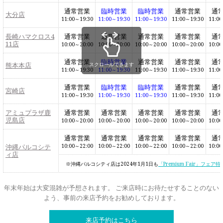
通常営業
臨時営業
臨時営業
通常営業
通
大分店
11:00～19:30
11:00～19:30
11:00～19:30
11:00～19:30
11:00
長崎ハマクロス4
通常営業
通常営業
通常営業
通常営業
通
11店
10:00～20:00
10:00～20:00
10:00～20:00
10:00～20:00
10:00
通常営業
臨時営業
通常営業
通常営業
通
スクロールできます
熊本本店
11:00～19:30
11:00～19:30
11:00～19:30
11:00～19:30
11:00
通常営業
臨時営業
臨時営業
通常営業
通
宮崎店
11:00～19:30
11:00～19:30
11:00～19:30
11:00～19:30
11:00
アミュプラザ鹿
通常営業
通常営業
通常営業
通常営業
通
児島店
10:00～20:00
10:00～20:00
10:00～20:00
10:00～20:00
10:00
通常営業
通常営業
通常営業
通常営業
通
沖縄パルコシテ
10:00～22:00
10:00～22:00
10:00～22:00
10:00～22:00
10:00
ィ店
沖縄パルコシティ店は2024年1月1日も
「Premium Fair」フェア特
年末年始は大変混雑が予想されます。 ご来店時にお待たせすることのない
よう、事前の来店予約をお勧めしております。
来店予約はこちら