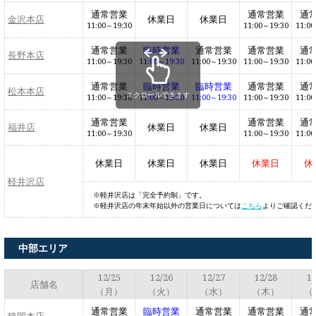
通常営業
通常営業
通
金沢本店
休業日
休業日
11:00～19:30
11:00～19:30
11:00
通常営業
臨時営業
通常営業
通常営業
通
長野本店
11:00～19:30
11:00～19:30
11:00～19:30
11:00～19:30
11:00
通常営業
臨時営業
臨時営業
通常営業
通
松本本店
スクロールできます
11:00～19:30
11:00～19:30
11:00～19:30
11:00～19:30
11:00
通常営業
通常営業
通
福井店
休業日
休業日
11:00～19:30
11:00～19:30
11:00
休業日
休業日
休業日
休業日
休
軽井沢店
軽井沢店は「完全予約制」です。
軽井沢店の年末年始以外の営業日については
こちら
よりご確認くだ
中部エリア
12/25
12/26
12/27
12/28
12
店舗名
（月）
（火）
（水）
（木）
（
通常営業
臨時営業
通常営業
通常営業
通
静岡本店