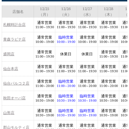
ラブレタージュエリー
商品クオリティ
12/25
12/26
12/27
12/28
12
店舗名
クローズアップ
（月）
（火）
（水）
（木）
（
アニバーサリージュエリー
通常営業
通常営業
通常営業
通常営業
通
札幌時計台店
シライシについて
ダイヤモンドの品質
プロポーズアイテム
11:00～19:30
11:00～19:30
11:00～19:30
11:00～19:30
11:00
通常営業
臨時営業
通常営業
通常営業
通
青森ラビナ店
ダイヤモンド仕入れのこだわり
10:00～19:00
10:00～19:00
10:00～19:00
10:00～19:00
10:00
サービス
ブランドコンセプト
通常営業
通常営業
通
盛岡店
休業日
休業日
指輪の品質・特徴
11:00～19:30
11:00～19:30
11:00
お客様への想い
ニュース・フェア
シークレットストーン
通常営業
通常営業
通常営業
通常営業
通
仙台本店
ブライダルリングへの想い
11:00～19:30
11:00～19:30
11:00～19:30
11:00～19:30
11:00
レーザー刻印サービス
店舗のご案内
通常営業
臨時営業
通常営業
通常営業
通
仙台パルコ２店
パイオニアの想い
11:00～20:00
11:00～20:00
11:00～20:00
11:00～20:00
11:00
ナノジュエリーコート
よくあるご質問
通常営業
臨時営業
臨時営業
通常営業
通
秋田オーパ店
パーフェクトフィットカウンセリング
10:30～19:00
10:30～19:00
10:30～19:00
10:30～19:00
10:30
永久保証サービス
通常営業
臨時営業
臨時営業
通常営業
通
山形店
リングコラム
プロフェッショナルズ
10:30～19:00
10:30～19:00
10:30～19:00
10:30～19:00
10:30
セミ・フルオーダー
通常営業
通常営業
通常営業
通常営業
通
郡山モルティ店