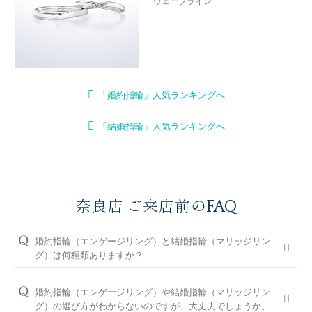
ウェーブライン
「婚約指輪」人気ランキングへ
「結婚指輪」人気ランキングへ
奈良店 ご来店前のFAQ
婚約指輪（エンゲージリング）と結婚指輪（マリッジリン
グ）は何種類ありますか？
婚約指輪は150種類以上、結婚指輪は550種類以上、定番で人気
のデザインや、シンプルからゴージャスまで、豊富なラインナ
婚約指輪（エンゲージリング）や結婚指輪（マリッジリン
ップをご用意しております。オプションを組み合わせると数万
グ）の選び方がわからないのですが、大丈夫でしょうか。