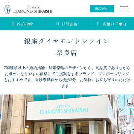
来店予約
婚約指輪
結婚指輪
店舗のご案内
0078-6000-5222
ご来店予約専用ダイヤル
新規ご来店予約専用ダイヤル（8:00～22:00）
銀座ダイヤモンドシライシ
カタログ請求
来店予約
奈良店
700種類以上の婚約指輪・結婚指輪のデザインから、高品質でありながら
ブライダルリング
お求めになりやすい価格にてご提案をするブランド。プロポーズリング
もおすすめです。近鉄奈良駅から徒歩2分、お気軽にお立ち寄りいただけ
ます。
ブライダルアイテム
婚約指輪
結婚指輪
アニバーサリージュエリー
ブライダルアイテム
セットリング
ティアラ
セットリングコレクション
ベビージュエリー
エタニティリング