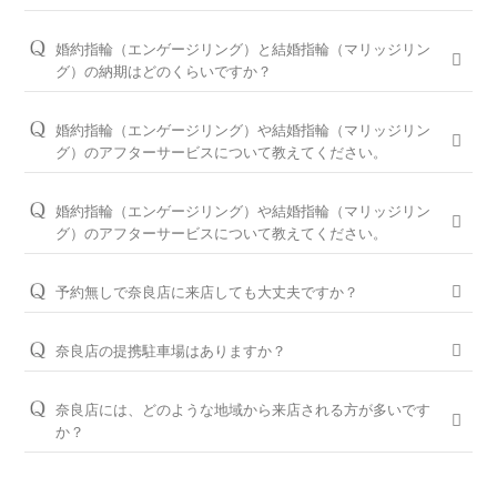
通りの中から、おふたりらしさを叶える婚約指輪と結婚指輪を
問題ございません。ブライダルリングに精通した奈良店のコン
ご提案しております。
シェルジュが、普段のイメージやライフスタイル、ご予算等を
婚約指輪（エンゲージリング）と結婚指輪（マリッジリン
お伺いして、ダイヤモンドとデザインをご提案させていただき
※ホームページで掲載しているのは一部の商品です。
グ）の納期はどのくらいですか？
ます。
お客様のカスタマイズに合わせお造りしているセミオーダーシ
婚約指輪の閲覧人気ランキングはこちら
ステムのため、ご注文いただいてから概ね1か月～2ヶ月程いた
お客様に寄り添い続けてきた銀座ダイヤモンドシライシだから
婚約指輪（エンゲージリング）や結婚指輪（マリッジリン
だいております。婚約指輪をプロポーズの際に贈られる場合
こそ、骨格×指輪診断で似合うと好きを同時に叶えるパーフェ
結婚指輪の閲覧人気ランキングはこちら
グ）のアフターサービスについて教えてください。
は、予定日の2～3ヶ月程前、結婚指輪をご入籍や両家顔合わせ
クトフィットカウンセリングもございます。銀座ダイヤモンド
大体1時間半～2時間を予定しております。ご都合に合わせてご
のタイミングに合わせたい場合は、予定日の3ヶ月～半年程前
シライシの特長をご紹介すると共に納得のいく指輪選びをサポ
案内が可能ですのでお気軽にお申し付けください。
婚約指輪（エンゲージリング）や結婚指輪（マリッジリン
に余裕を持ってご準備いただくと安心です。
ートさせていただきますのでご安心ください。
グ）のアフターサービスについて教えてください。
ご来店予約はこちら
お急ぎの場合はコンシェルジュにご相談ください。
パーフェクトフィットカウンセリングは全店でお受けできます
おふたりの大切な婚約指輪と結婚指輪を生涯安心してお使いい
ので、お気軽にコンシェルジュにお申し付けください。
ただけるように、無期限メンテナンスを何度でもお受けできる
予約無しで奈良店に来店しても大丈夫ですか？
「永久保証サービス」を、全国の店舗にてご提供しておりま
パーフェクトフィットカウンセリングと銀座ダイヤモンド
問題ございませんが、土日・祝日は混雑が予想されますので、
す。（軽井沢店を除く）転勤などでお住まいが変わられても、
シライシの特長はこちら
WEBでの来店予約がおすすめです。
奈良店の提携駐車場はありますか？
お近くの銀座ダイヤモンドシライシの店舗へお気軽にご相談く
ださい。
柴田駐車場、タイムズ奈良中央、金子モータープール、Pat近
WEB予約＆初来店で、アンケート記入と婚約指輪（エンゲー
鉄奈良駅前駐車場と提携しております。
ジリング）・結婚指輪（マリッジリング）を試着頂いたお客様
奈良店には、どのような地域から来店される方が多いです
＜銀座ダイヤモンドシライシの永久保証内容＞
には3,000円分のギフトカードをプレゼントしております。
か？
「サイズ直し」「歪み直し」「石揺れ補修」「店頭クリーニン
※当店ご滞在時間（上限2時間）の無料駐車券発行
グ」「再つや消し加工」「再ナノジュエリーコート加工」「レ
奈良市、橿原市、生駒市、大和郡山市、香芝市、天理市、大和
※婚約指輪・結婚指輪を購入（検討）時が対象となります
ご予約はWEBからの来店予約、もしくはお電話（ご予約専用
ーザー刻印の追加／変更」「レーザー刻印のデザイン持込み」
高田市、桜井市、葛城市、広陵町など、奈良県全域からお車や
ダイヤル（8:00～22:00）:
0078-6000-5222
）にて承ります。ご