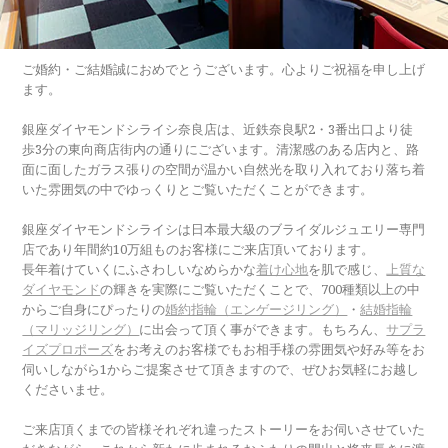
ご婚約・ご結婚誠におめでとうございます。心よりご祝福を申し上げ
ます。
銀座ダイヤモンドシライシ奈良店は、近鉄奈良駅2・3番出口より徒
歩3分の東向商店街内の通りにございます。清潔感のある店内と、路
面に面したガラス張りの空間が温かい自然光を取り入れており落ち着
いた雰囲気の中でゆっくりとご覧いただくことができます。
銀座ダイヤモンドシライシは日本最大級のブライダルジュエリー専門
店であり年間約10万組ものお客様にご来店頂いております。
長年着けていくにふさわしいなめらかな
着け心地
を肌で感じ、
上質な
ダイヤモンド
の輝きを実際にご覧いただくことで、700種類以上の中
からご自身にぴったりの
婚約指輪（エンゲージリング）
・
結婚指輪
（マリッジリング）
に出会って頂く事ができます。もちろん、
サプラ
イズプロポーズ
をお考えのお客様でもお相手様の雰囲気や好み等をお
伺いしながら1からご提案させて頂きますので、ぜひお気軽にお越し
くださいませ。
ご来店頂くまでの皆様それぞれ違ったストーリーをお伺いさせていた