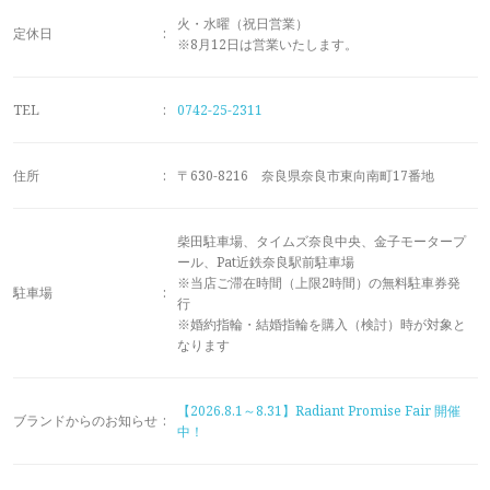
メモリアルアルバム
火・水曜（祝日営業）
定休日
:
※8月12日は営業いたします。
TEL
:
0742-25-2311
住所
:
〒630-8216 奈良県奈良市東向南町17番地
柴田駐車場、タイムズ奈良中央、金子モータープ
ール、Pat近鉄奈良駅前駐車場
※当店ご滞在時間（上限2時間）の無料駐車券発
駐車場
:
行
※婚約指輪・結婚指輪を購入（検討）時が対象と
なります
【2026.8.1～8.31】Radiant Promise Fair 開催
ブランドからのお知らせ
:
中！