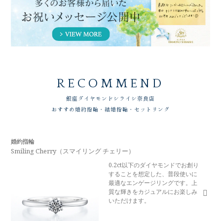
RECOMMEND
銀座ダイヤモンドシライシ
奈良店
おすすめ婚約指輪・結婚指輪・セットリング
婚約指輪
Smiling Cherry（スマイリング チェリー）
0.2ct以下のダイヤモンドでお創り
することを想定した、普段使いに
最適なエンゲージリングです。上
質な輝きをカジュアルにお楽しみ
いただけます。