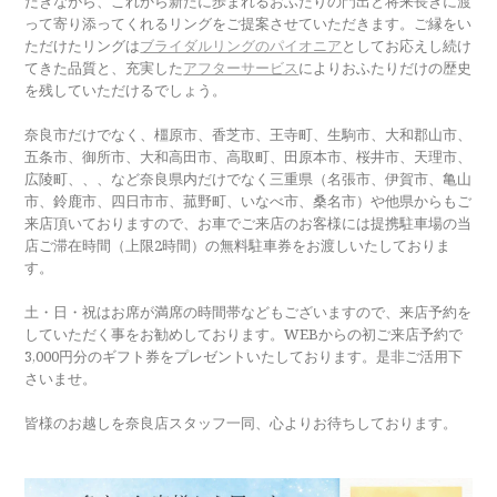
だきながら、これから新たに歩まれるおふたりの門出と将来長きに渡
って寄り添ってくれるリングをご提案させていただきます。ご縁をい
ただけたリングは
ブライダルリングのパイオニア
としてお応えし続け
てきた品質と、充実した
アフターサービス
によりおふたりだけの歴史
を残していただけるでしょう。
奈良市だけでなく、橿原市、香芝市、王寺町、生駒市、大和郡山市、
五条市、御所市、大和高田市、高取町、田原本市、桜井市、天理市、
広陵町、、、など奈良県内だけでなく三重県（名張市、伊賀市、亀山
市、鈴鹿市、四日市市、菰野町、いなべ市、桑名市）や他県からもご
来店頂いておりますので、お車でご来店のお客様には提携駐車場の当
店ご滞在時間（上限2時間）の無料駐車券をお渡しいたしておりま
す。
土・日・祝はお席が満席の時間帯などもございますので、来店予約を
していただく事をお勧めしております。WEBからの初ご来店予約で
3,000円分のギフト券をプレゼントいたしております。是非ご活用下
さいませ。
皆様のお越しを奈良店スタッフ一同、心よりお待ちしております。