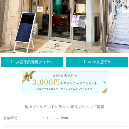
ラブレタージュエリー
商品クオリティ
クローズアップ
アニバーサリージュエリー
シライシについて
ダイヤモンドの品質
プロポーズアイテム
ダイヤモンド仕入れのこだわり
サービス
ブランドコンセプト
指輪の品質・特徴
お客様への想い
ニュース・フェア
シークレットストーン
来店予約専用ダイヤル
WEB来店予約
ブライダルリングへの想い
レーザー刻印サービス
店舗のご案内
パイオニアの想い
ナノジュエリーコート
よくあるご質問
パーフェクトフィットカウンセリング
永久保証サービス
銀座ダイヤモンドシライシ 奈良店ショップ情報
リングコラム
プロフェッショナルズ
営業時間
:
10:30～19:00
セミ・フルオーダー