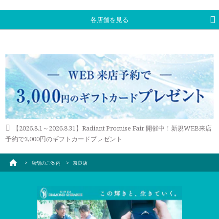
「メレ揺れ／メレ落ち補修」「金属アレルギー対応リング有」
電車でご来店いただいております。
試着したいリングのイメージなどございましたら、ご予約時に
「新品交換（有料）」などがあります。
お伝えいただくとスムーズにご案内が可能です。
各店舗を見る
永久保証サービスについて
WEBからのご来店予約はこちら
【2026.8.1～2026.8.31】Radiant Promise Fair 開催中！新規WEB来店
予約で3,000円のギフトカードプレゼント
店舗のご案内
奈良店