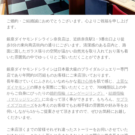
ご婚約・ご結婚誠におめでとうございます。心よりご祝福を申し上げ
ます。
銀座ダイヤモンドシライシ奈良店は、近鉄奈良駅2・3番出口より徒
歩3分の東向商店街内の通りにございます。清潔感のある店内と、路
面に面したガラス張りの空間が温かい自然光を取り入れており落ち着
いた雰囲気の中でゆっくりとご覧いただくことができます。
銀座ダイヤモンドシライシは日本最大級のブライダルジュエリー専門
店であり年間約10万組ものお客様にご来店頂いております。
長年着けていくにふさわしいなめらかな
着け心地
を肌で感じ、
上質な
ダイヤモンド
の輝きを実際にご覧いただくことで、700種類以上の中
からご自身にぴったりの
婚約指輪（エンゲージリング）
・
結婚指輪
（マリッジリング）
に出会って頂く事ができます。もちろん、
サプラ
イズプロポーズ
をお考えのお客様でもお相手様の雰囲気や好み等をお
伺いしながら1からご提案させて頂きますので、ぜひお気軽にお越し
くださいませ。
ご来店頂くまでの皆様それぞれ違ったストーリーをお伺いさせていた