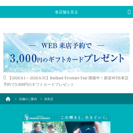
「メレ揺れ／メレ落ち補修」「金属アレルギー対応リング有」
電車でご来店いただいております。
試着したいリングのイメージなどございましたら、ご予約時に
「新品交換（有料）」などがあります。
お伝えいただくとスムーズにご案内が可能です。
各店舗を見る
永久保証サービスについて
WEBからのご来店予約はこちら
【2026.8.1～2026.8.31】Radiant Promise Fair 開催中！新規WEB来店
予約で3,000円のギフトカードプレゼント
店舗のご案内
奈良店