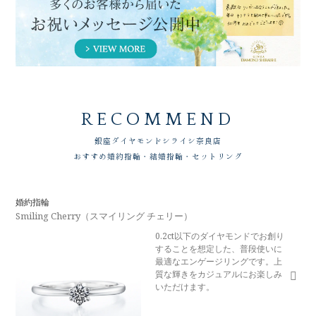
RECOMMEND
銀座ダイヤモンドシライシ
奈良店
おすすめ婚約指輪・結婚指輪・セットリング
婚約指輪
Smiling Cherry（スマイリング チェリー）
0.2ct以下のダイヤモンドでお創り
することを想定した、普段使いに
最適なエンゲージリングです。上
質な輝きをカジュアルにお楽しみ
いただけます。