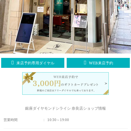
ラブレタージュエリー
商品クオリティ
クローズアップ
アニバーサリージュエリー
シライシについて
ダイヤモンドの品質
プロポーズアイテム
ダイヤモンド仕入れのこだわり
サービス
ブランドコンセプト
指輪の品質・特徴
お客様への想い
ニュース・フェア
シークレットストーン
来店予約専用ダイヤル
WEB来店予約
ブライダルリングへの想い
レーザー刻印サービス
店舗のご案内
パイオニアの想い
ナノジュエリーコート
よくあるご質問
パーフェクトフィットカウンセリング
永久保証サービス
銀座ダイヤモンドシライシ 奈良店ショップ情報
リングコラム
プロフェッショナルズ
営業時間
:
10:30～19:00
セミ・フルオーダー