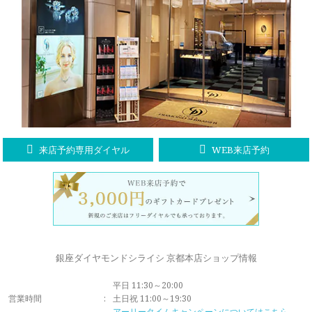
ラブレタージュエリー
商品クオリティ
クローズアップ
アニバーサリージュエリー
シライシについて
ダイヤモンドの品質
プロポーズアイテム
ダイヤモンド仕入れのこだわり
サービス
ブランドコンセプト
指輪の品質・特徴
お客様への想い
ニュース・フェア
シークレットストーン
来店予約専用ダイヤル
WEB来店予約
ブライダルリングへの想い
レーザー刻印サービス
店舗のご案内
パイオニアの想い
ナノジュエリーコート
よくあるご質問
パーフェクトフィットカウンセリング
永久保証サービス
銀座ダイヤモンドシライシ 京都本店ショップ情報
リングコラム
プロフェッショナルズ
平日 11:30～20:00
セミ・フルオーダー
営業時間
:
土日祝 11:00～19:30
アーリータイムキャンペーンについてはこちら