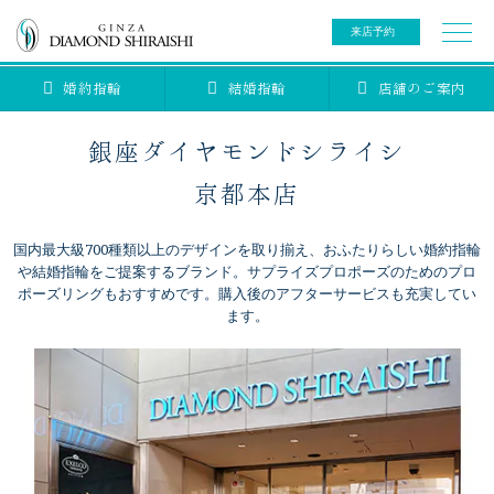
来店予約
婚約指輪
結婚指輪
店舗のご案内
0078-6000-5222
ご来店予約専用ダイヤル
新規ご来店予約専用ダイヤル（8:00～22:00）
銀座ダイヤモンドシライシ
カタログ請求
来店予約
京都本店
国内最大級700種類以上のデザインを取り揃え、おふたりらしい婚約指輪
ブライダルリング
や結婚指輪をご提案するブランド。サプライズプロポーズのためのプロ
ポーズリングもおすすめです。購入後のアフターサービスも充実してい
ます。
ブライダルアイテム
婚約指輪
結婚指輪
アニバーサリージュエリー
ブライダルアイテム
セットリング
ティアラ
セットリングコレクション
ベビージュエリー
エタニティリング