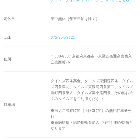
メモリアルアルバム
定休日
:
年中無休（年末年始は除く）
TEL
:
075-254-3421
〒600-8007 京都府京都市下京区四条通高倉西入
住所
:
立売西町76
タイムズ四条高倉、タイムズ東洞院四条、タイム
ズ四条烏丸、タイムズ東洞院四条第二、タイムズ
堺町四条第３、タイムズ富小路四条、その他お近
くのタイムズをご利用ください。
駐車場
:
※当店ご滞在時間（上限2時間）の無料駐車券発
行
※婚約指輪・結婚指輪を購入（検討）時が対象と
なります