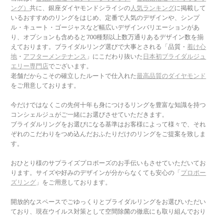
ング）
共に、銀座ダイヤモンドシライシの
人気ランキング
に掲載して
いるおすすめのリングをはじめ、定番で人気のデザインや、シンプ
ル・キュート・ゴージャスなど幅広いデザインバリエーションがあ
り、オプションも含めると700種類以上数万通りあるデザイン数を揃
えております。ブライダルリング選びで大事とされる「品質・
着け心
地
・
アフターメンテナンス
」にこだわり抜いた
日本初ブライダルジュ
エリー専門店
でございます。
老舗だからこその確立したルートで仕入れた
最高品質のダイヤモンド
をご用意しております。
今だけではなくこの先何十年も身につけるリングを豊富な知識を持つ
コンシェルジュがご一緒にお選びさせていただきます。
ブライダルリングをお選びになる基準はお客様によって様々で、それ
ぞれのこだわりをつめ込んだおふたりだけのリングをご提案を致しま
す。
おひとり様のサプライズプロポーズのお手伝いもさせていただいてお
ります。サイズや好みのデザインが分からなくても安心の「
プロポー
ズリング
」をご用意しております。
開放的なスペースでごゆっくりとブライダルリングをお選びいただい
ており、現在ウイルス対策として空間除菌の徹底にも取り組んでおり