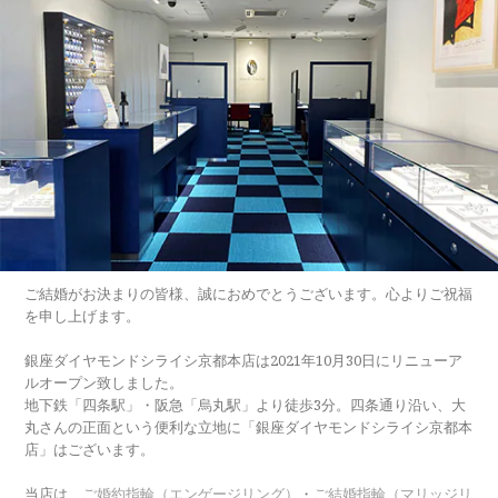
ご結婚がお決まりの皆様、誠におめでとうございます。心よりご祝福
を申し上げます。
銀座ダイヤモンドシライシ京都本店は2021年10月30日にリニューア
ルオープン致しました。
地下鉄「四条駅」・阪急「烏丸駅」より徒歩3分。四条通り沿い、大
丸さんの正面という便利な立地に「銀座ダイヤモンドシライシ京都本
店」はございます。
当店は、
ご婚約指輪（エンゲージリング）
・
ご結婚指輪（マリッジリ