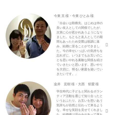
今東 亘 様・今東 ひとみ 様
「出会いは勤務先。はじめは仲の
良い友人としての関係でしたが、
次第に心が惹かれあうようになり
ました。もともと友人としての期
間もあったため交際は順調に進
み、結婚に至ることができまし
た。今の幸せいっぱいの気持ちを
忘れずに、いつまでもお互いのこ
とを思いやれる素敵な関係を続け
ていきたいと思います。思いやり
を大切に、明るい家庭を築いてい
きたいです。」
金井 宏樹 様・大西 郁愛 様
学生時代に子どもと関わるボラン
ティア活動を通じて知り合ったと
いうおふたり。お互いを想いあう
気持ちが自然と伝わって来るよう
な、幸せな笑顔を見せてくれまし
た。結婚後は温かみがあって落ち