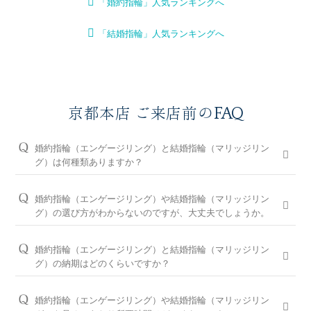
「婚約指輪」人気ランキングへ
「結婚指輪」人気ランキングへ
京都本店 ご来店前のFAQ
婚約指輪（エンゲージリング）と結婚指輪（マリッジリン
グ）は何種類ありますか？
婚約指輪は150種類以上、結婚指輪は550種類以上、定番で人気
のデザインや、シンプルからゴージャスまで、豊富なラインナ
婚約指輪（エンゲージリング）や結婚指輪（マリッジリン
ップをご用意しております。オプションを組み合わせると数万
グ）の選び方がわからないのですが、大丈夫でしょうか。
通りの中から、おふたりらしさを叶える婚約指輪と結婚指輪を
問題ございません。ブライダルリングに精通した京都本店のコ
ご提案しております。
ンシェルジュが、普段のイメージやライフスタイル、ご予算等
婚約指輪（エンゲージリング）と結婚指輪（マリッジリン
をお伺いして、ダイヤモンドとデザインをご提案させていただ
※ホームページで掲載しているのは一部の商品です。
グ）の納期はどのくらいですか？
きます。
お客様のカスタマイズに合わせお造りしているセミオーダーシ
婚約指輪の閲覧人気ランキングはこちら
ステムのため、ご注文いただいてから概ね1か月～2ヶ月程いた
お客様に寄り添い続けてきた銀座ダイヤモンドシライシだから
婚約指輪（エンゲージリング）や結婚指輪（マリッジリン
だいております。婚約指輪をプロポーズの際に贈られる場合