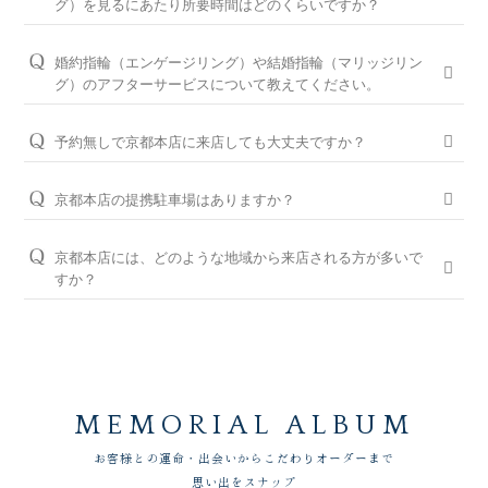
こそ、骨格×指輪診断で似合うと好きを同時に叶えるパーフェ
結婚指輪の閲覧人気ランキングはこちら
グ）を見るにあたり所要時間はどのくらいですか？
は、予定日の2～3ヶ月程前、結婚指輪をご入籍や両家顔合わせ
クトフィットカウンセリングもございます。銀座ダイヤモンド
大体1時間半～2時間を予定しております。ご都合に合わせてご
のタイミングに合わせたい場合は、予定日の3ヶ月～半年程前
シライシの特長をご紹介すると共に納得のいく指輪選びをサポ
案内が可能ですのでお気軽にお申し付けください。
婚約指輪（エンゲージリング）や結婚指輪（マリッジリン
に余裕を持ってご準備いただくと安心です。
ートさせていただきますのでご安心ください。
グ）のアフターサービスについて教えてください。
ご来店予約はこちら
お急ぎの場合はコンシェルジュにご相談ください。
パーフェクトフィットカウンセリングは全店でお受けできます
おふたりの大切な婚約指輪と結婚指輪を生涯安心してお使いい
ので、お気軽にコンシェルジュにお申し付けください。
ただけるように、無期限メンテナンスを何度でもお受けできる
予約無しで京都本店に来店しても大丈夫ですか？
「永久保証サービス」を、全国の店舗にてご提供しておりま
パーフェクトフィットカウンセリングと銀座ダイヤモンド
問題ございませんが、土日・祝日は混雑が予想されますので、
す。（軽井沢店を除く）転勤などでお住まいが変わられても、
シライシの特長はこちら
WEBでの来店予約がおすすめです。
京都本店の提携駐車場はありますか？
お近くの銀座ダイヤモンドシライシの店舗へお気軽にご相談く
ださい。
タイムズ四条高倉、タイムズ東洞院四条、タイムズ四条烏丸、
WEB予約＆初来店で、アンケート記入と婚約指輪（エンゲー
タイムズ東洞院四条第二、タイムズ堺町四条第３、タイムズ富
ジリング）・結婚指輪（マリッジリング）を試着頂いたお客様
京都本店には、どのような地域から来店される方が多いで
＜銀座ダイヤモンドシライシの永久保証内容＞
小路四条と提携しております。
には3,000円分のギフトカードをプレゼントしております。
すか？
「サイズ直し」「歪み直し」「石揺れ補修」「店頭クリーニン
グ」「再つや消し加工」「再ナノジュエリーコート加工」「レ
京都市、宇治市、亀岡市、長岡京市、木津川市、舞鶴市、福知
※当店ご滞在時間（上限2時間）の無料駐車券発行
ご予約はWEBからの来店予約、もしくはお電話（ご予約専用
ーザー刻印の追加／変更」「レーザー刻印のデザイン持込み」
山市、城陽市 、京田辺市、八幡市、向日市など、京都府全域か
※婚約指輪・結婚指輪を購入（検討）時が対象となります
ダイヤル（8:00～22:00）:
0078-6000-5222
）にて承ります。ご
「メレ揺れ／メレ落ち補修」「金属アレルギー対応リング有」
らお車や電車でご来店いただいております。
試着したいリングのイメージなどございましたら、ご予約時に
「新品交換（有料）」などがあります。
お伝えいただくとスムーズにご案内が可能です。
永久保証サービスについて
WEBからのご来店予約はこちら
MEMORIAL ALBUM
お客様との運命・出会いからこだわりオーダーまで
思い出をスナップ