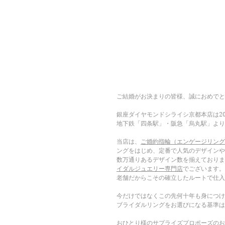
ご結婚がお決まりの皆様、誠におめでと
銀座ダイヤモンドシライシ京都本店は20
地下鉄「四条駅」・阪急「烏丸駅」より
当店は、
ご婚約指輪（エンゲージリング
ングをはじめ、定番で人気のデザインや
数万通りあるデザイン数を揃えておりま
イダルジュエリー専門店
でございます。
老舗だからこその確立したルートで仕入
今だけではなくこの先何十年も身につけ
ブライダルリングをお選びになる基準は
おひとり様のサプライズプロポーズのお