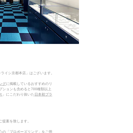
シライシ京都本店」はございます。
ング
に掲載しているおすすめのリ
ションも含めると700種類以上
ス
」にこだわり抜いた
日本初ブラ
。
ご提案を致します。
心の「
プロポーズリング
」をご用