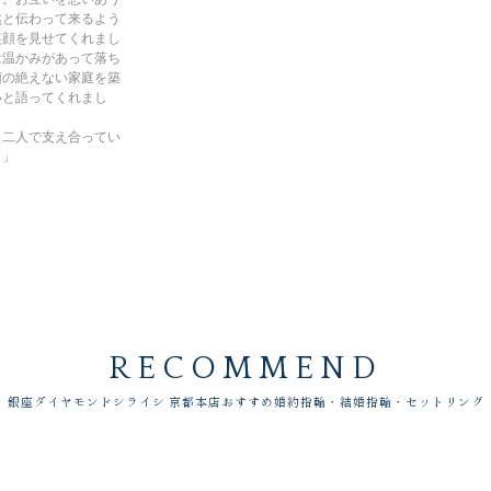
然と伝わって来るよう
笑顔を見せてくれまし
は温かみがあって落ち
顔の絶えない家庭を築
いと語ってくれまし
も二人で支え合ってい
！」
RECOMMEND
銀座ダイヤモンドシライシ 京都本店おすすめ婚約指輪・結婚指輪・セットリング