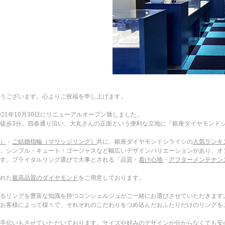
うございます。心よりご祝福を申し上げます。
21年10月30日にリニューアルオープン致しました。
徒歩3分。四条通り沿い、大丸さんの正面という便利な立地に「銀座ダイヤモンド
）
・
ご結婚指輪（マリッジリング）
共に、銀座ダイヤモンドシライシの
人気ランキ
、シンプル・キュート・ゴージャスなど幅広いデザインバリエーションがあり、オプ
す。ブライダルリング選びで大事とされる「品質・
着け心地
・
アフターメンテナン
れた
最高品質のダイヤモンド
をご用意しております。
るリングを豊富な知識を持つコンシェルジュがご一緒にお選びさせていただきます
お客様によって様々で、それぞれのこだわりをつめ込んだおふたりだけのリングを
手伝いもさせていただいております。サイズや好みのデザインが分からなくても安