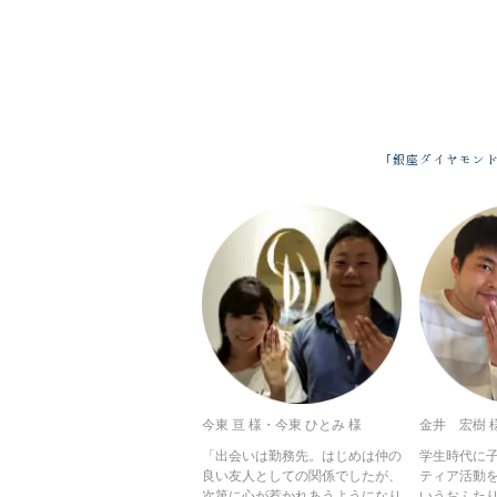
「銀座ダイヤモン
今東 亘 様・今東 ひとみ 様
金井 宏樹 
「出会いは勤務先。はじめは仲の
学生時代に
良い友人としての関係でしたが、
ティア活動
次第に心が惹かれあうようになり
いうおふた