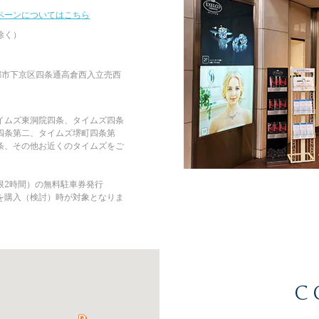
ペーンについてはこちら
除く）
府京都市下京区四条通高倉西入立売西
イムズ東洞院四条、タイムズ四条
四条第二、タイムズ堺町四条第
条、その他お近くのタイムズをご
限2時間）の無料駐車券発行
を購入（検討）時が対象となりま
C