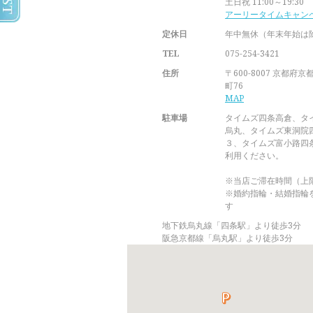
土日祝 11:00～19:30
アーリータイムキャン
定休日
年中無休（年末年始は
TEL
075-254-3421
住所
〒600-8007 京都
町76
MAP
駐車場
タイムズ四条高倉、タ
烏丸、タイムズ東洞院
３、タイムズ富小路四
利用ください。
※当店ご滞在時間（上
※婚約指輪・結婚指輪
す
地下鉄烏丸線「四条駅」より徒歩3分
阪急京都線「烏丸駅」より徒歩3分