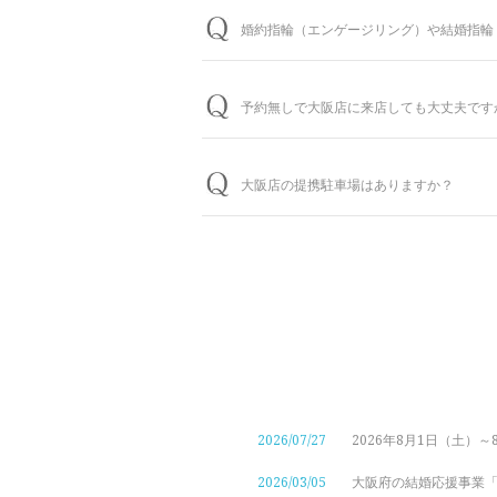
婚約指輪（エンゲージリング）や結婚指輪
ご来店予約はこちら
おふたりの大切な婚約指輪と結婚指輪を生
しております。（軽井沢店を除く）転勤な
予約無しで大阪店に来店しても大丈夫です
＜銀座ダイヤモンドシライシの永久保証内
「サイズ直し」「歪み直し」「石揺れ補修
問題ございませんが、土日・祝日は混雑が
イン持込み」「メレ揺れ／メレ落ち補修」
WEB予約＆初来店で、アンケート記入と
大阪店の提携駐車場はありますか？
ります。
永久保証サービスについて
大変申し訳ございません。大阪店にお越し
ご予約はWEBからの来店予約、もしくはお電
札口から徒歩1分、阪急電鉄「大阪梅田駅
ら、ご予約時にお伝えいただくとスムーズ
WEBからのご来店予約はこちら
2026/07/27
2026年8月1日（土）
2026/03/05
大阪府の結婚応援事業「