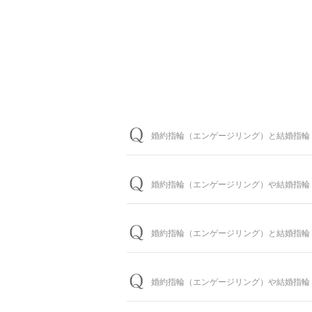
婚約指輪（エンゲージリング）と結婚指輪
婚約指輪は150種類以上、結婚指輪は5
わせると数万通りの中から、おふたりらし
婚約指輪（エンゲージリング）や結婚指輪
※ホームページで掲載しているのは一部の
問題ございません。ブライダルリングに精
婚約指輪の閲覧人気ランキングはこち
せていただきます。
婚約指輪（エンゲージリング）と結婚指輪
お客様に寄り添い続けてきた銀座ダイヤモ
結婚指輪の閲覧人気ランキングはこち
イヤモンドシライシの特長をご紹介すると
お客様のカスタマイズに合わせお造りして
られる場合は、予定日の2～3ヶ月程前、
パーフェクトフィットカウンセリングは全
婚約指輪（エンゲージリング）や結婚指輪
す。
パーフェクトフィットカウンセリング
お急ぎの場合はコンシェルジュにご相談く
大体1時間半～2時間を予定しております