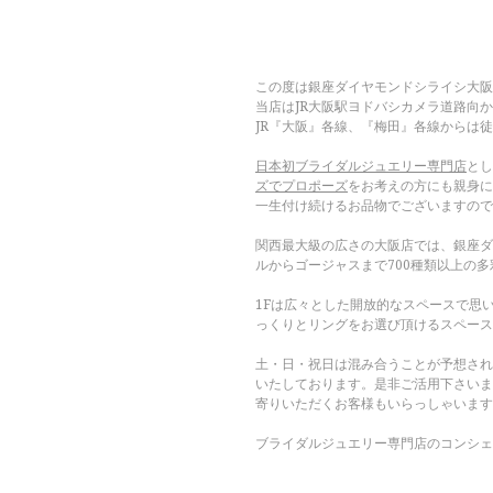
この度は銀座ダイヤモンドシライシ大阪
当店はJR大阪駅ヨドバシカメラ道路向か
JR『大阪』各線、『梅田』各線からは
日本初ブライダルジュエリー専門店
とし
ズでプロポーズ
をお考えの方にも親身に
一生付け続けるお品物でございますので
関西最大級の広さの大阪店では、銀座ダ
ルからゴージャスまで700種類以上の
1Fは広々とした開放的なスペースで思
っくりとリングをお選び頂けるスペース
土・日・祝日は混み合うことが予想され
いたしております。是非ご活用下さいま
寄りいただくお客様もいらっしゃいます
ブライダルジュエリー専門店のコンシェ