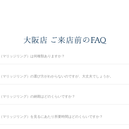
大阪店 ご来店前のFAQ
（マリッジリング）は何種類ありますか？
50種類以上、定番で人気のデザインや、シンプルからゴージャスまで、豊富なライン
さを叶える婚約指輪と結婚指輪をご提案しております。
（マリッジリング）の選び方がわからないのですが、大丈夫でしょうか。
商品です。
通した大阪店のコンシェルジュが、普段のイメージやライフスタイル、ご予算等を
ら
（マリッジリング）の納期はどのくらいですか？
ンドシライシだからこそ、骨格×指輪診断で似合うと好きを同時に叶えるパーフェ
ら
共に納得のいく指輪選びをサポートさせていただきますのでご安心ください。
いるセミオーダーシステムのため、ご注文いただいてから概ね1か月～2ヶ月程いた
結婚指輪をご入籍や両家顔合わせのタイミングに合わせたい場合は、予定日の3ヶ月
店でお受けできますので、お気軽にコンシェルジュにお申し付けください。
（マリッジリング）を見るにあたり所要時間はどのくらいですか？
と銀座ダイヤモンドシライシの特長はこちら
ださい。
。ご都合に合わせてご案内が可能ですのでお気軽にお申し付けください。