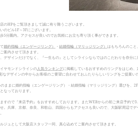
店のHPをご覧頂きまして誠に有り難うございます。
いのビル1F～3Fにございます。
徒歩5分圏内。アクセスが良いのでお気軽にお立ち寄り頂く事ができます。
て
婚約指輪（エンゲージリング）
・
結婚指輪（マリッジリング）
はもちろんのこと
ご案内させて頂きます。
、デザインだけでなく、『一生もの』としてシライシならではのこだわりを存分に
イヤモンドシライシの
人気ランキング
に掲載しているおすすめのリングをはじめ、
多彩なデザインの中からお客様のご要望に合わせておふたりらしいリングをご提案い
いのままに婚約指輪（エンゲージリング）・結婚指輪（マリッジリング）選びを、2
となっております。
ますので『来店予約』をおすすめしております。またWEBからの初ご来店予約で3,
せ。兵庫、京都、奈良、和歌山、四国からもアクセスも良いので、大阪駅周辺でデ
。
ルジュとして大阪店スタッフ一同、真心込めてご案内させて頂きます。