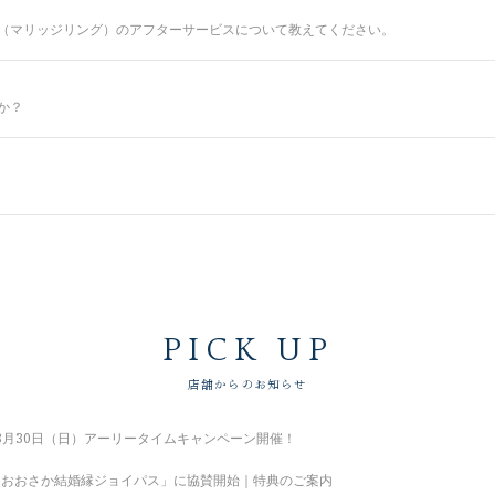
（マリッジリング）のアフターサービスについて教えてください。
涯安心してお使いいただけるように、無期限メンテナンスを何度でもお受けできる
どでお住まいが変わられても、お近くの銀座ダイヤモンドシライシの店舗へお気軽
か？
容＞
」「店頭クリーニング」「再つや消し加工」「再ナノジュエリーコート加工」「レ
予想されますので、WEBでの来店予約がおすすめです。
「金属アレルギー対応リング有」「新品交換（有料）」などがあります。
婚約指輪（エンゲージリング）・結婚指輪（マリッジリング）を試着頂いたお客様には
の際は、公共交通機関をご利用ください。電車でのアクセスですと、JR「大阪駅」
話（ご予約専用ダイヤル（8:00～22:00）:
0078-6000-5222
）にて承ります。ご
」から徒歩3分です。
にご案内が可能です。
PICK UP
店舗からのお知らせ
～8月30日（日）アーリータイムキャンペーン開催！
おおさか結婚縁ジョイパス」に協賛開始｜特典のご案内