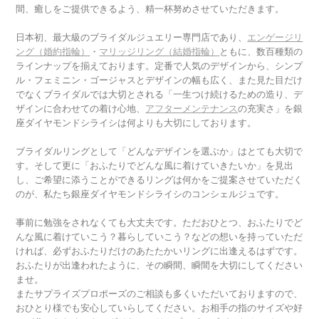
間、癒しをご提供できるよう、精一杯努めさせていただきます。
日本初、最大級のブライダルジュエリー専門店であり、
エンゲージリ
ング（婚約指輪）
・
マリッジリング（結婚指輪）
ともに、数百種類の
ラインナップを揃えております。定番で人気のデザインから、シンプ
ル・フェミニン・ゴージャスとデザインの幅も広く、また見た目だけ
でなくブライダルでは大切とされる「一生つけ続けるための造り、デ
ザインに合わせての着け心地、
アフターメンテナンス
の充実さ」を銀
座ダイヤモンドシライシは何よりも大切にしております。
ブライダルリングとして「どんなデザインを選ぶか」はとても大切で
す。そして更に「おふたりでどんな風に着けていきたいか」を見出
し、ご希望に添うことができるリングは何かをご提案させていただく
のが、私たち銀座ダイヤモンドシライシのコンシェルジュです。
事前に勉強をされなくても大丈夫です。ただおひとつ、おふたりでど
んな風に着けていこう？暮らしていこう？などの想いを持っていただ
ければ、必ずおふたりだけのあたたかいリングに出逢えるはずです。
おふたりが出逢われたように、その瞬間、瞬間を大切にしてください
ませ。
またサプライズプロポーズのご相談も多くいただいておりますので、
おひとり様でも安心していらしてください。お相手の指のサイズや好