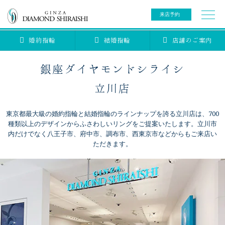
来店予約
婚約指輪
結婚指輪
店舗のご案内
0078-6000-5222
ご来店予約専用ダイヤル
新規ご来店予約専用ダイヤル（8:00～22:00）
銀座ダイヤモンドシライシ
カタログ請求
来店予約
立川店
東京都最大級の婚約指輪と結婚指輪のラインナップを誇る立川店は、700
ブライダルリング
種類以上のデザインからふさわしいリングをご提案いたします。立川市
内だけでなく八王子市、府中市、調布市、西東京市などからもご来店い
ただきます。
ブライダルアイテム
婚約指輪
結婚指輪
アニバーサリージュエリー
ブライダルアイテム
セットリング
ティアラ
セットリングコレクション
ベビージュエリー
エタニティリング