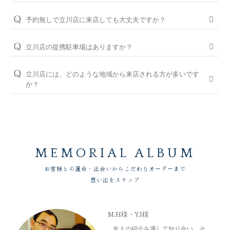
お急ぎの場合はコンシェルジュにご相談ください。
パーフェクトフィットカウンセリングは全店でお受けできます
おふたりの大切な婚約指輪と結婚指輪を生涯安心してお使いい
ので、お気軽にコンシェルジュにお申し付けください。
ただけるように、無期限メンテナンスを何度でもお受けできる
予約無しで立川店に来店しても大丈夫ですか？
「永久保証サービス」を、全国の店舗にてご提供しておりま
パーフェクトフィットカウンセリングと銀座ダイヤモンド
問題ございませんが、土日・祝日は混雑が予想されますので、
す。（軽井沢店を除く）転勤などでお住まいが変わられても、
シライシの特長はこちら
WEBでの来店予約がおすすめです。
立川店の提携駐車場はありますか？
お近くの銀座ダイヤモンドシライシの店舗へお気軽にご相談く
ださい。
グランデュオ立川店（建物内）、ルミネ立川店（建物内）と提
WEB予約＆初来店で、アンケート記入と婚約指輪（エンゲー
携しております。
ジリング）・結婚指輪（マリッジリング）を試着頂いたお客様
立川店には、どのような地域から来店される方が多いです
＜銀座ダイヤモンドシライシの永久保証内容＞
には3,000円分のギフトカードをプレゼントしております。
か？
「サイズ直し」「歪み直し」「石揺れ補修」「店頭クリーニン
※当店ご滞在時間（上限2時間）の無料駐車券発行
グ」「再つや消し加工」「再ナノジュエリーコート加工」「レ
東京都立川市、青梅市、あきる野市、八王子市、日野市、昭島
※婚約指輪・結婚指輪を購入（検討）時が対象となります
ご予約はWEBからの来店予約、もしくはお電話（ご予約専用
ーザー刻印の追加／変更」「レーザー刻印のデザイン持込み」
市、小平市、小金井市、府中市、福生市、羽村市、武蔵村山
ダイヤル（8:00～22:00）:
0078-6000-5222
）にて承ります。ご
「メレ揺れ／メレ落ち補修」「金属アレルギー対応リング有」
市、国分寺市、国立市、奥多摩方面、埼玉県の所沢市、入間
試着したいリングのイメージなどございましたら、ご予約時に
「新品交換（有料）」などがあります。
市、狭山市、飯能市、坂戸市、川越市、鶴ヶ島市、日高市、神
お伝えいただくとスムーズにご案内が可能です。
奈川県の相模原市、山梨県の大月市、都留市、甲州市、山梨
永久保証サービスについて
WEBからのご来店予約はこちら
市、甲府市など、他県からもお車や電車でご来店いただいてお
MEMORIAL ALBUM
ります。
お客様との運命・出会いからこだわりオーダーまで
思い出をスナップ
M.H様・Y.I様
友人の紹介を通して知り合い、そ