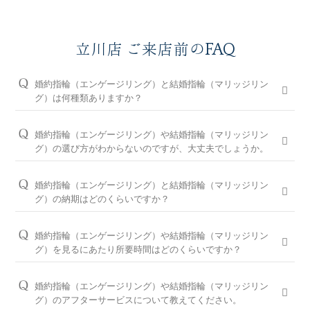
立川店 ご来店前のFAQ
婚約指輪（エンゲージリング）と結婚指輪（マリッジリン
グ）は何種類ありますか？
婚約指輪は150種類以上、結婚指輪は550種類以上、定番で人気
のデザインや、シンプルからゴージャスまで、豊富なラインナ
婚約指輪（エンゲージリング）や結婚指輪（マリッジリン
ップをご用意しております。オプションを組み合わせると数万
グ）の選び方がわからないのですが、大丈夫でしょうか。
通りの中から、おふたりらしさを叶える婚約指輪と結婚指輪を
問題ございません。ブライダルリングに精通した立川店のコン
ご提案しております。
シェルジュが、普段のイメージやライフスタイル、ご予算等を
婚約指輪（エンゲージリング）と結婚指輪（マリッジリン
お伺いして、ダイヤモンドとデザインをご提案させていただき
※ホームページで掲載しているのは一部の商品です。
グ）の納期はどのくらいですか？
ます。
お客様のカスタマイズに合わせお造りしているセミオーダーシ
婚約指輪の閲覧人気ランキングはこちら
ステムのため、ご注文いただいてから概ね1か月～2ヶ月程いた
お客様に寄り添い続けてきた銀座ダイヤモンドシライシだから
婚約指輪（エンゲージリング）や結婚指輪（マリッジリン
だいております。婚約指輪をプロポーズの際に贈られる場合
こそ、骨格×指輪診断で似合うと好きを同時に叶えるパーフェ
結婚指輪の閲覧人気ランキングはこちら
グ）を見るにあたり所要時間はどのくらいですか？
は、予定日の2～3ヶ月程前、結婚指輪をご入籍や両家顔合わせ
クトフィットカウンセリングもございます。銀座ダイヤモンド
大体1時間半～2時間を予定しております。ご都合に合わせてご
のタイミングに合わせたい場合は、予定日の3ヶ月～半年程前
シライシの特長をご紹介すると共に納得のいく指輪選びをサポ
案内が可能ですのでお気軽にお申し付けください。
婚約指輪（エンゲージリング）や結婚指輪（マリッジリン
に余裕を持ってご準備いただくと安心です。
ートさせていただきますのでご安心ください。
グ）のアフターサービスについて教えてください。
ご来店予約はこちら