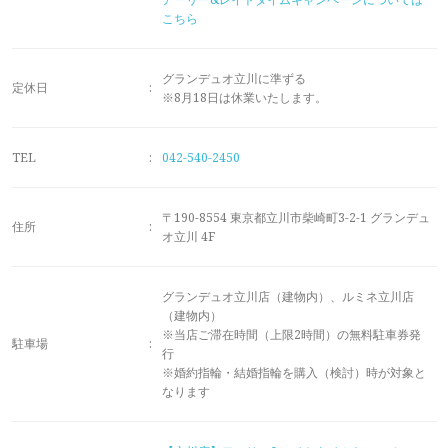
メモリアルアルバム
こちら
グランデュオ立川に準ずる
定休日
:
※8月18日は休業いたします。
TEL
:
042-540-2450
〒190-8554 東京都立川市柴崎町3-2-1 グランデュ
住所
:
オ立川 4F
グランデュオ立川店（建物内）、ルミネ立川店
（建物内）
※当店ご滞在時間（上限2時間）の無料駐車券発
駐車場
:
行
※婚約指輪・結婚指輪を購入（検討）時が対象と
なります