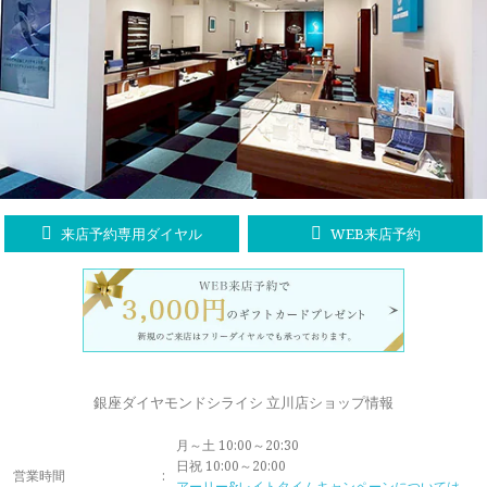
ラブレタージュエリー
商品クオリティ
クローズアップ
アニバーサリージュエリー
シライシについて
ダイヤモンドの品質
プロポーズアイテム
ダイヤモンド仕入れのこだわり
サービス
ブランドコンセプト
指輪の品質・特徴
お客様への想い
ニュース・フェア
シークレットストーン
来店予約専用ダイヤル
WEB来店予約
ブライダルリングへの想い
レーザー刻印サービス
店舗のご案内
パイオニアの想い
ナノジュエリーコート
よくあるご質問
パーフェクトフィットカウンセリング
永久保証サービス
銀座ダイヤモンドシライシ 立川店ショップ情報
リングコラム
プロフェッショナルズ
月～土 10:00～20:30
セミ・フルオーダー
日祝 10:00～20:00
営業時間
:
アーリー&レイトタイムキャンペーンについては