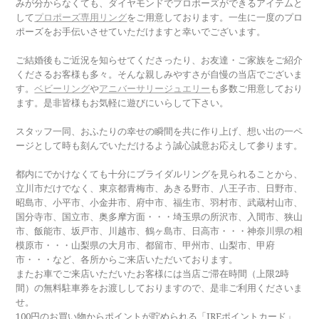
みが分からなくても、ダイヤモンドでプロポーズができるアイテムと
して
プロポーズ専用リング
をご用意しております。一生に一度のプロ
ポーズをお手伝いさせていただけますと幸いでございます。
ご結婚後もご近況を知らせてくださったり、お友達・ご家族をご紹介
くださるお客様も多々。そんな親しみやすさが自慢の当店でございま
す。
ベビーリング
や
アニバーサリージュエリー
も多数ご用意しており
ます。是非皆様もお気軽に遊びにいらして下さい。
スタッフ一同、おふたりの幸せの瞬間を共に作り上げ、想い出の一ペ
ージとして時も刻んでいただけるよう誠心誠意お応えして参ります。
都内にでかけなくても十分にブライダルリングを見られることから、
立川市だけでなく、東京都青梅市、あきる野市、八王子市、日野市、
昭島市、小平市、小金井市、府中市、福生市、羽村市、武蔵村山市、
国分寺市、国立市、奥多摩方面・・・埼玉県の所沢市、入間市、狭山
市、飯能市、坂戸市、川越市、鶴ヶ島市、日高市・・・神奈川県の相
模原市・・・山梨県の大月市、都留市、甲州市、山梨市、甲府
市・・・など、各所からご来店いただいております。
またお車でご来店いただいたお客様には当店ご滞在時間（上限2時
間）の無料駐車券をお渡ししておりますので、是非ご利用くださいま
せ。
100円のお買い物からポイントが貯められる「JREポイントカード」