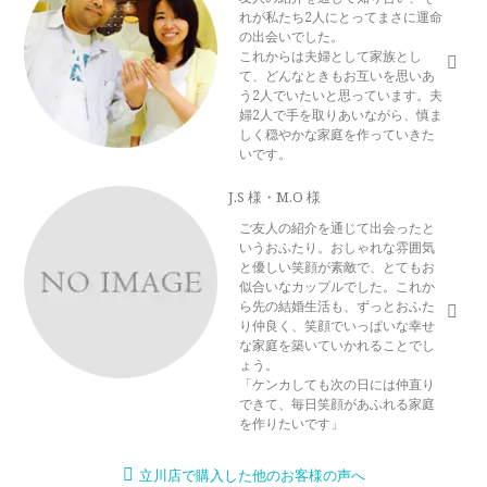
れが私たち2人にとってまさに運命
の出会いでした。
これからは夫婦として家族とし
て、どんなときもお互いを思いあ
う2人でいたいと思っています。夫
婦2人で手を取りあいながら、慎ま
しく穏やかな家庭を作っていきた
いです。
J.S 様・M.O 様
ご友人の紹介を通じて出会ったと
いうおふたり。おしゃれな雰囲気
と優しい笑顔が素敵で、とてもお
似合いなカップルでした。これか
ら先の結婚生活も、ずっとおふた
り仲良く、笑顔でいっぱいな幸せ
な家庭を築いていかれることでし
ょう。
「ケンカしても次の日には仲直り
できて、毎日笑顔があふれる家庭
を作りたいです」
立川店で購入した他のお客様の声へ