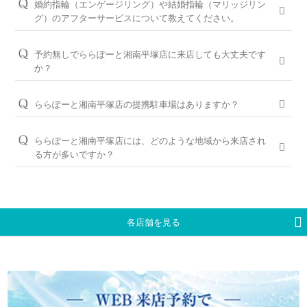
案内が可能ですのでお気軽にお申し付けください。
婚約指輪（エンゲージリング）や結婚指輪（マリッジリン
に余裕を持ってご準備いただくと安心です。
ートさせていただきますのでご安心ください。
グ）のアフターサービスについて教えてください。
ご来店予約はこちら
お急ぎの場合はコンシェルジュにご相談ください。
パーフェクトフィットカウンセリングは全店でお受けできます
おふたりの大切な婚約指輪と結婚指輪を生涯安心してお使いい
ので、お気軽にコンシェルジュにお申し付けください。
ただけるように、無期限メンテナンスを何度でもお受けできる
予約無しでららぽーと湘南平塚店に来店しても大丈夫です
「永久保証サービス」を、全国の店舗にてご提供しておりま
か？
パーフェクトフィットカウンセリングと銀座ダイヤモンド
す。（軽井沢店を除く）転勤などでお住まいが変わられても、
シライシの特長はこちら
問題ございませんが、土日・祝日は混雑が予想されますので、
お近くの銀座ダイヤモンドシライシの店舗へお気軽にご相談く
WEBでの来店予約がおすすめです。
ららぽーと湘南平塚店の提携駐車場はありますか？
ださい。
ららぽーと湘南平塚と提携しております。
WEB予約＆初来店で、アンケート記入と婚約指輪（エンゲー
＜銀座ダイヤモンドシライシの永久保証内容＞
ジリング）・結婚指輪（マリッジリング）を試着頂いたお客様
ららぽーと湘南平塚店には、どのような地域から来店され
「サイズ直し」「歪み直し」「石揺れ補修」「店頭クリーニン
※無料駐車券発行はららぽーと湘南平塚に準ずる
には3,000円分のギフトカードをプレゼントしております。
る方が多いですか？
グ」「再つや消し加工」「再ナノジュエリーコート加工」「レ
ーザー刻印の追加／変更」「レーザー刻印のデザイン持込み」
神奈川県平塚市、藤沢市、茅ヶ崎市、大磯町、二宮町、寒川
ご予約はWEBからの来店予約、もしくはお電話（ご予約専用
「メレ揺れ／メレ落ち補修」「金属アレルギー対応リング有」
町、小田原市、南足柄市、厚木市、海老名市、座間市、綾瀬
ダイヤル（8:00～22:00）:
0078-6000-5222
）にて承ります。ご
「新品交換（有料）」などがあります。
市、大和市、相模原市、秦野市、伊勢原市、湯河原町、箱根
試着したいリングのイメージなどございましたら、ご予約時に
町、真鶴町、鎌倉市、逗子市、横須賀市、横浜市、川崎市や、
お伝えいただくとスムーズにご案内が可能です。
永久保証サービスについて
各店舗を見る
近隣の東京都町田市、静岡県御殿場市、三島市、沼津市、熱海
WEBからのご来店予約はこちら
市など、他県からもお車や電車でご来店いただいております。