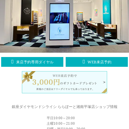
ラブレタージュエリー
商品クオリティ
クローズアップ
アニバーサリージュエリー
シライシについて
ダイヤモンドの品質
プロポーズアイテム
ダイヤモンド仕入れのこだわり
サービス
ブランドコンセプト
指輪の品質・特徴
お客様への想い
ニュース・フェア
シークレットストーン
来店予約専用ダイヤル
WEB来店予約
ブライダルリングへの想い
レーザー刻印サービス
店舗のご案内
パイオニアの想い
ナノジュエリーコート
よくあるご質問
パーフェクトフィットカウンセリング
永久保証サービス
銀座ダイヤモンドシライシ ららぽーと湘南平塚店ショップ情報
リングコラム
プロフェッショナルズ
平日10:00～20:00
セミ・フルオーダー
土曜10:00～21:00
日曜・祝日10:00～20:00