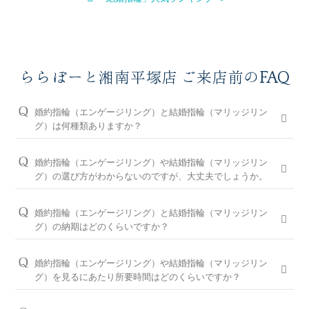
ららぽーと湘南平塚店 ご来店前のFAQ
婚約指輪（エンゲージリング）と結婚指輪（マリッジリン
グ）は何種類ありますか？
婚約指輪は150種類以上、結婚指輪は550種類以上、定番で人気
のデザインや、シンプルからゴージャスまで、豊富なラインナ
婚約指輪（エンゲージリング）や結婚指輪（マリッジリン
ップをご用意しております。オプションを組み合わせると数万
グ）の選び方がわからないのですが、大丈夫でしょうか。
通りの中から、おふたりらしさを叶える婚約指輪と結婚指輪を
問題ございません。ブライダルリングに精通したららぽーと湘
ご提案しております。
南平塚店のコンシェルジュが、普段のイメージやライフスタイ
婚約指輪（エンゲージリング）と結婚指輪（マリッジリン
ル、ご予算等をお伺いして、ダイヤモンドとデザインをご提案
※ホームページで掲載しているのは一部の商品です。
グ）の納期はどのくらいですか？
させていただきます。
お客様のカスタマイズに合わせお造りしているセミオーダーシ
婚約指輪の閲覧人気ランキングはこちら
ステムのため、ご注文いただいてから概ね1か月～2ヶ月程いた
お客様に寄り添い続けてきた銀座ダイヤモンドシライシだから
婚約指輪（エンゲージリング）や結婚指輪（マリッジリン
だいております。婚約指輪をプロポーズの際に贈られる場合
こそ、骨格×指輪診断で似合うと好きを同時に叶えるパーフェ
結婚指輪の閲覧人気ランキングはこちら
グ）を見るにあたり所要時間はどのくらいですか？
は、予定日の2～3ヶ月程前、結婚指輪をご入籍や両家顔合わせ
クトフィットカウンセリングもございます。銀座ダイヤモンド
大体1時間半～2時間を予定しております。ご都合に合わせてご
のタイミングに合わせたい場合は、予定日の3ヶ月～半年程前
シライシの特長をご紹介すると共に納得のいく指輪選びをサポ