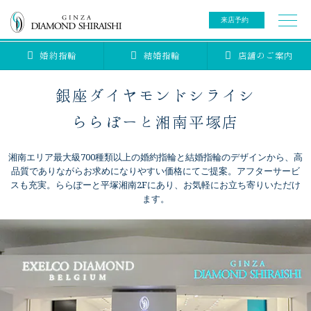
来店予約
婚約指輪
結婚指輪
店舗のご案内
0078-6000-5222
ご来店予約専用ダイヤル
新規ご来店予約専用ダイヤル（8:00～22:00）
銀座ダイヤモンドシライシ
カタログ請求
来店予約
ららぽーと湘南平塚店
湘南エリア最大級700種類以上の婚約指輪と結婚指輪のデザインから、高
ブライダルリング
品質でありながらお求めになりやすい価格にてご提案。アフターサービ
スも充実。ららぽーと平塚湘南2Fにあり、お気軽にお立ち寄りいただけ
ます。
ブライダルアイテム
婚約指輪
結婚指輪
アニバーサリージュエリー
ブライダルアイテム
セットリング
ティアラ
セットリングコレクション
ベビージュエリー
エタニティリング