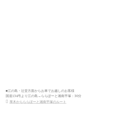
■江の島・辻堂方面からお車でお越しのお客様
国道134号より江の島→ららぽーと湘南平塚：30分
厚木からららぽーと湘南平塚のルート