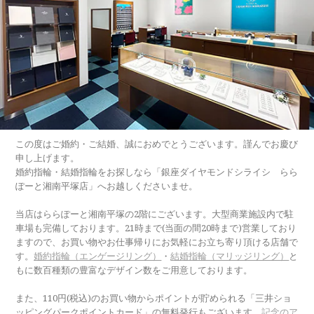
この度はご婚約・ご結婚、誠におめでとうございます。謹んでお慶び
申し上げます。
婚約指輪・結婚指輪をお探しなら「銀座ダイヤモンドシライシ らら
ぽーと湘南平塚店」へお越しくださいませ。
当店はららぽーと湘南平塚の2階にございます。大型商業施設内で駐
車場も完備しております。21時まで(当面の間20時まで)営業しており
ますので、お買い物やお仕事帰りにお気軽にお立ち寄り頂ける店舗で
す。
婚約指輪（エンゲージリング）
・
結婚指輪（マリッジリング）
と
もに数百種類の豊富なデザイン数をご用意しております。
また、110円(税込)のお買い物からポイントが貯められる「三井ショ
ッピングパークポイントカード」の無料発行もございます。
記念のア