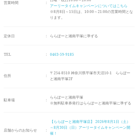
メモリアルアルバム
営業時間
:
アーリータイムキャンペーンについてはこちら
※8月8日～15日は、10:00～21:00の営業時間とな
ります。
定休日
:
ららぽーと湘南平塚に準ずる
TEL
:
0463-59-9185
〒254-8510 神奈川県平塚市天沼10-1 ららぽー
住所
:
と湘南平塚2F
ららぽーと湘南平塚
駐車場
:
※無料駐車券発行はららぽーと湘南平塚に準ずる
【ららぽーと湘南平塚店】
2026年8月1日（土）
～8月30日（日）アーリータイムキャンペーン開
店舗からのお知らせ
:
催！