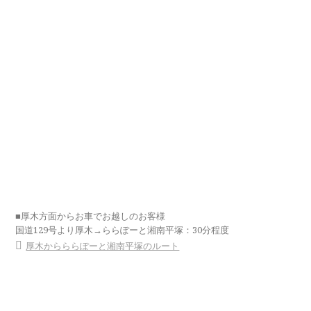
■厚木方面からお車でお越しのお客様
国道129号より厚木→ららぽーと湘南平塚：30分程度
厚木からららぽーと湘南平塚のルート