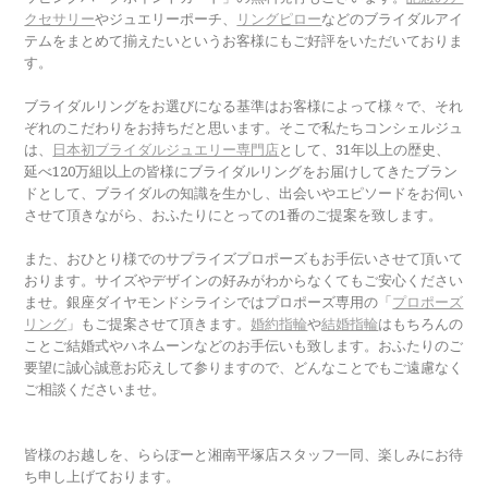
クセサリー
やジュエリーポーチ、
リングピロー
などのブライダルアイ
テムをまとめて揃えたいというお客様にもご好評をいただいておりま
す。
ブライダルリングをお選びになる基準はお客様によって様々で、それ
ぞれのこだわりをお持ちだと思います。そこで私たちコンシェルジュ
は、
日本初ブライダルジュエリー専門店
として、31年以上の歴史、
延べ120万組以上の皆様にブライダルリングをお届けしてきたブラン
ドとして、ブライダルの知識を生かし、出会いやエピソードをお伺い
させて頂きながら、おふたりにとっての1番のご提案を致します。
また、おひとり様でのサプライズプロポーズもお手伝いさせて頂いて
おります。サイズやデザインの好みがわからなくてもご安心ください
ませ。銀座ダイヤモンドシライシではプロポーズ専用の「
プロポーズ
リング
」もご提案させて頂きます。
婚約指輪
や
結婚指輪
はもちろんの
ことご結婚式やハネムーンなどのお手伝いも致します。おふたりのご
要望に誠心誠意お応えして参りますので、どんなことでもご遠慮なく
ご相談くださいませ。
皆様のお越しを、ららぽーと湘南平塚店スタッフ一同、楽しみにお待
ち申し上げております。