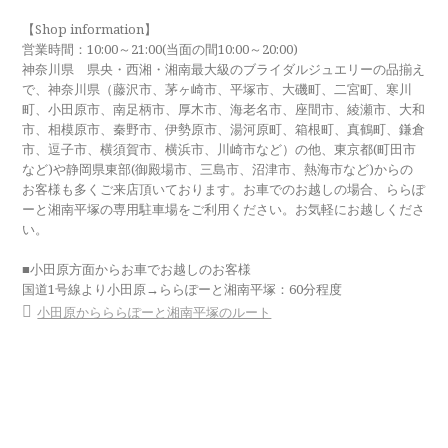
【Shop information】
営業時間：10:00～21:00(当面の間10:00～20:00)
神奈川県 県央・西湘・湘南最大級のブライダルジュエリーの品揃え
で、神奈川県（藤沢市、茅ヶ崎市、平塚市、大磯町、二宮町、寒川
町、小田原市、南足柄市、厚木市、海老名市、座間市、綾瀬市、大和
市、相模原市、秦野市、伊勢原市、湯河原町、箱根町、真鶴町、鎌倉
市、逗子市、横須賀市、横浜市、川崎市など）の他、東京都(町田市
など)や静岡県東部(御殿場市、三島市、沼津市、熱海市など)からの
お客様も多くご来店頂いております。お車でのお越しの場合、ららぽ
ーと湘南平塚の専用駐車場をご利用ください。お気軽にお越しくださ
い。
■小田原方面からお車でお越しのお客様
国道1号線より小田原→ららぽーと湘南平塚：60分程度
小田原からららぽーと湘南平塚のルート