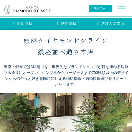
来店予約
婚約指輪
結婚指輪
店舗のご案内
0078-6000-5222
ご来店予約専用ダイヤル
新規ご来店予約専用ダイヤル（8:00～22:00）
銀座ダイヤモンドシライシ
カタログ請求
来店予約
銀座並木通り本店
東京・銀座では2店舗目を、世界的なブランドショップが軒を連ねる銀座
ブライダルリング
並木通りにオープン。シンプルからゴージャスまで700種類以上のデザイ
ンから似合うと好きを同時に叶える婚約指輪・結婚指輪選びをサポート
いたします。
ブライダルアイテム
婚約指輪
結婚指輪
アニバーサリージュエリー
ブライダルアイテム
セットリング
ティアラ
セットリングコレクション
ベビージュエリー
エタニティリング