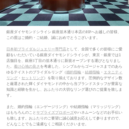
銀座ダイヤモンドシライシ 銀座並木通り本店のHPへお越しの皆様、
この度はご婚約・ご結婚、誠におめでとうございます。
日本初ブライダルジュエリー専門店
として、全国で多くの皆様にご愛
顧をいただいている銀座ダイヤモンドシライシが、東京・銀座では2
店舗目を、銀座5丁目の並木通りに新規オープンする運びとなりまし
た。
着け心地の良さ
を考慮した、シンプルからゴージャスまでのあら
ゆるテイストのブライダルリング（
婚約指輪
・
結婚指輪
・
エタニティ
リング
・
セットリング
）を取り揃えております。圧倒的なデザイン数
と厳選された輝くダイヤモンドの中から当ブランドスタッフが豊富な
知識と経験を生かし、おふたりの大切なリング選びのご提案を致しま
す。
また、婚約指輪（エンゲージリング）や結婚指輪（マリッジリング）
はもちろんのこと
サプライズプロポーズ
やハネムーンなどのお手伝い
も致します。おふたりのご要望に誠心誠意お応えして参りますので、
どんなことでもご遠慮なくご相談くださいませ。