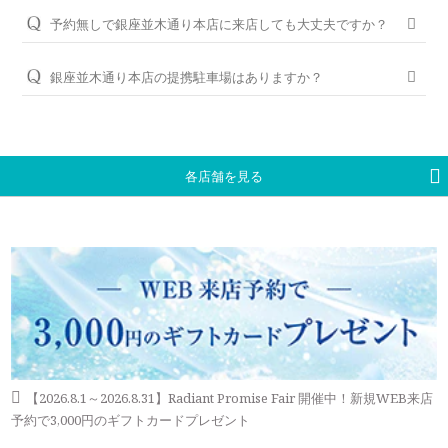
ので、お気軽にコンシェルジュにお申し付けください。
ただけるように、無期限メンテナンスを何度でもお受けできる
予約無しで銀座並木通り本店に来店しても大丈夫ですか？
「永久保証サービス」を、全国の店舗にてご提供しておりま
パーフェクトフィットカウンセリングと銀座ダイヤモンド
問題ございませんが、土日・祝日は混雑が予想されますので、
す。（軽井沢店を除く）転勤などでお住まいが変わられても、
シライシの特長はこちら
WEBでの来店予約がおすすめです。
銀座並木通り本店の提携駐車場はありますか？
お近くの銀座ダイヤモンドシライシの店舗へお気軽にご相談く
ださい。
大変申し訳ございません。銀座並木通り本店にお越しの際は、
WEB予約＆初来店で、アンケート記入と婚約指輪（エンゲー
公共交通機関をご利用ください。電車でのアクセスですと、地
ジリング）・結婚指輪（マリッジリング）を試着頂いたお客様
＜銀座ダイヤモンドシライシの永久保証内容＞
下鉄銀座線・日比谷線・丸ノ内線「銀座駅」B5番出口より徒歩
には3,000円分のギフトカードをプレゼントしております。
「サイズ直し」「歪み直し」「石揺れ補修」「店頭クリーニン
1分、JR「有楽町駅」銀座口より徒歩5分です。
グ」「再つや消し加工」「再ナノジュエリーコート加工」「レ
各店舗を見る
ご予約はWEBからの来店予約、もしくはお電話（ご予約専用
ーザー刻印の追加／変更」「レーザー刻印のデザイン持込み」
ダイヤル（8:00～22:00）:
0078-6000-5222
）にて承ります。ご
「メレ揺れ／メレ落ち補修」「金属アレルギー対応リング有」
試着したいリングのイメージなどございましたら、ご予約時に
「新品交換（有料）」などがあります。
お伝えいただくとスムーズにご案内が可能です。
永久保証サービスについて
WEBからのご来店予約はこちら
【2026.8.1～2026.8.31】Radiant Promise Fair 開催中！新規WEB来店
予約で3,000円のギフトカードプレゼント