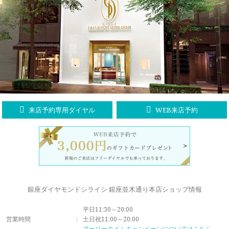
ラブレタージュエリー
商品クオリティ
クローズアップ
アニバーサリージュエリー
シライシについて
ダイヤモンドの品質
プロポーズアイテム
ダイヤモンド仕入れのこだわり
サービス
ブランドコンセプト
指輪の品質・特徴
お客様への想い
ニュース・フェア
シークレットストーン
来店予約専用ダイヤル
WEB来店予約
ブライダルリングへの想い
レーザー刻印サービス
店舗のご案内
パイオニアの想い
ナノジュエリーコート
よくあるご質問
パーフェクトフィットカウンセリング
永久保証サービス
銀座ダイヤモンドシライシ 銀座並木通り本店ショップ情報
リングコラム
プロフェッショナルズ
平日11:30～20:00
セミ・フルオーダー
営業時間
:
土日祝11:00～20:00
アーリータイムキャンペーンについてはこちら