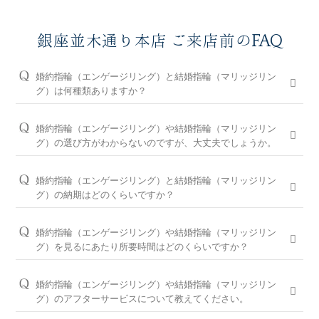
銀座並木通り本店 ご来店前のFAQ
婚約指輪（エンゲージリング）と結婚指輪（マリッジリン
グ）は何種類ありますか？
婚約指輪は150種類以上、結婚指輪は550種類以上、定番で人気
のデザインや、シンプルからゴージャスまで、豊富なラインナ
婚約指輪（エンゲージリング）や結婚指輪（マリッジリン
ップをご用意しております。オプションを組み合わせると数万
グ）の選び方がわからないのですが、大丈夫でしょうか。
通りの中から、おふたりらしさを叶える婚約指輪と結婚指輪を
問題ございません。ブライダルリングに精通した銀座並木通り
ご提案しております。
本店のコンシェルジュが、普段のイメージやライフスタイル、
婚約指輪（エンゲージリング）と結婚指輪（マリッジリン
ご予算等をお伺いして、ダイヤモンドとデザインをご提案させ
※ホームページで掲載しているのは一部の商品です。
グ）の納期はどのくらいですか？
ていただきます。
お客様のカスタマイズに合わせお造りしているセミオーダーシ
婚約指輪の閲覧人気ランキングはこちら
ステムのため、ご注文いただいてから概ね1か月～2ヶ月程いた
お客様に寄り添い続けてきた銀座ダイヤモンドシライシだから
婚約指輪（エンゲージリング）や結婚指輪（マリッジリン
だいております。婚約指輪をプロポーズの際に贈られる場合
こそ、骨格×指輪診断で似合うと好きを同時に叶えるパーフェ
結婚指輪の閲覧人気ランキングはこちら
グ）を見るにあたり所要時間はどのくらいですか？
は、予定日の2～3ヶ月程前、結婚指輪をご入籍や両家顔合わせ
クトフィットカウンセリングもございます。銀座ダイヤモンド
大体1時間半～2時間を予定しております。ご都合に合わせてご
のタイミングに合わせたい場合は、予定日の3ヶ月～半年程前
シライシの特長をご紹介すると共に納得のいく指輪選びをサポ
案内が可能ですのでお気軽にお申し付けください。
婚約指輪（エンゲージリング）や結婚指輪（マリッジリン
に余裕を持ってご準備いただくと安心です。
ートさせていただきますのでご安心ください。
グ）のアフターサービスについて教えてください。
ご来店予約はこちら
お急ぎの場合はコンシェルジュにご相談ください。
パーフェクトフィットカウンセリングは全店でお受けできます
おふたりの大切な婚約指輪と結婚指輪を生涯安心してお使いい