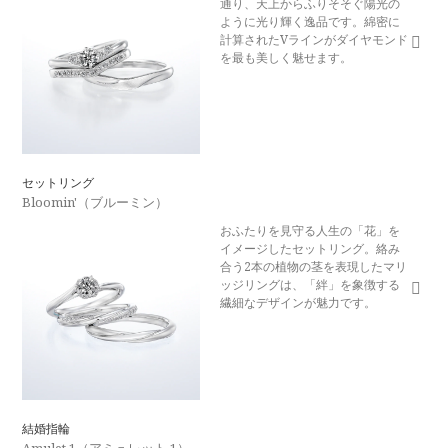
通り、天上からふりそそぐ陽光の
ように光り輝く逸品です。綿密に
計算されたVラインがダイヤモンド
を最も美しく魅せます。
セットリング
Bloomin'（ブルーミン）
おふたりを見守る人生の「花」を
イメージしたセットリング。絡み
合う2本の植物の茎を表現したマリ
ッジリングは、「絆」を象徴する
繊細なデザインが魅力です。
結婚指輪
Amulet 1（アミュレット 1）