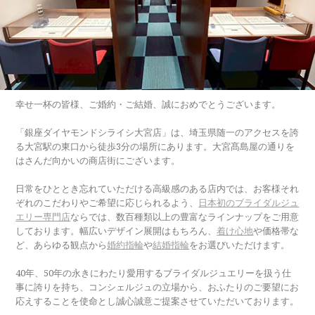
幸せ一杯の皆様、ご婚約・ご結婚、誠におめでとうございます。
「銀座ダイヤモンドシライシ大宮店」は、埼玉県随一のアクセスを誇
る大宮駅の東口から徒歩3分の場所にあります。大宮髙島屋の通りを
はさんだ向かいの商店街にございます。
日常をひととき忘れていただける高級感のある店内では、お客様それ
ぞれのこだわりやご希望に応じられるよう、
日本初のブライダルジュ
エリー専門店
ならでは、数百種類以上の豊富なラインナップをご用意
しております。幅広いデザイン展開はもちろん、
着け心地
や価格帯な
ど、あらゆる観点から
婚約指輪
や
結婚指輪
をお選びいただけます。
40年、50年の永きにわたり愛用するブライダルジュエリーを扱う仕
事に誇りを持ち、コンシェルジュの立場から、おふたりのご要望にお
応えすることを使命とし誠心誠意ご提案させていただいております。