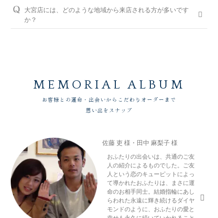
ジリング）・結婚指輪（マリッジリング）を試着頂いたお客様
大宮店には、どのような地域から来店される方が多いです
＜銀座ダイヤモンドシライシの永久保証内容＞
※当店ご滞在時間（上限2時間）の無料駐車券発行
には3,000円分のギフトカードをプレゼントしております。
か？
「サイズ直し」「歪み直し」「石揺れ補修」「店頭クリーニン
※婚約指輪・結婚指輪を購入（検討）時が対象となります
グ」「再つや消し加工」「再ナノジュエリーコート加工」「レ
さいたま市内はもちろん、川口市、上尾市、桶川市、鴻巣市、
ご予約はWEBからの来店予約、もしくはお電話（ご予約専用
ーザー刻印の追加／変更」「レーザー刻印のデザイン持込み」
久喜市、蓮田市、春日部市、越谷市、川越市など、埼玉県内全
ダイヤル（8:00～22:00）:
0078-6000-5222
）にて承ります。ご
「メレ揺れ／メレ落ち補修」「金属アレルギー対応リング有」
域から多くのお客様にご来店いただいております。また、群馬
試着したいリングのイメージなどございましたら、ご予約時に
「新品交換（有料）」などがあります。
県高崎市、前橋市、太田市、伊勢崎市、栃木県宇都宮市、小山
お伝えいただくとスムーズにご案内が可能です。
市、栃木市、下野市、茨城県古河市、結城市、筑西市、下妻
永久保証サービスについて
WEBからのご来店予約はこちら
市、水戸市など、北関東エリアからもお車や電車でご来店いた
MEMORIAL ALBUM
だいております。
お客様との運命・出会いからこだわりオーダーまで
思い出をスナップ
佐藤 吏 様・田中 麻梨子 様
おふたりの出会いは、共通のご友
人の紹介によるものでした。ご友
人という恋のキューピットによっ
て導かれたおふたりは、まさに運
命のお相手同士。結婚指輪にあし
らわれた永遠に輝き続けるダイヤ
モンドのように、おふたりの愛と
幸せも永久に続いていかれること