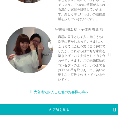
でしょう。「つねに笑顔があふれ
る温かい家庭を目指していきま
す。楽しく幸せいっぱいの結婚生
活を歩んでいきたいです。」
宇佐美 翔太 様・宇佐美 香葉 様
職場の同僚として共に働くうちに
次第に惹かれあっていきました。
これまでは会社を支え合う仲間で
したが、これからは幸せな家庭を
築き上げていく夫婦として力を合
わせていきます。この結婚指輪の
コンセプトのように、いつまでも
お互いの手を取りあって、笑いの
絶えない家族を作り上げていきた
いです。
大宮店で購入した他のお客様の声へ
各店舗を見る