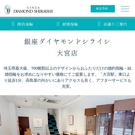
来店予約
婚約指輪
結婚指輪
店舗のご案内
0078-6000-5222
ご来店予約専用ダイヤル
新規ご来店予約専用ダイヤル（8:00～22:00）
銀座ダイヤモンドシライシ
カタログ請求
来店予約
大宮店
埼玉県最大級、700種類以上のデザインからおふたりだけの婚約指輪・結
ブライダルリング
婚指輪をお求めになりやすい価格にてご提案します。「大宮駅」東口よ
り徒歩1分、高島屋の向かいにありアクセスも良く、アフターサービスも
充実。
ブライダルアイテム
婚約指輪
結婚指輪
アニバーサリージュエリー
ブライダルアイテム
セットリング
ティアラ
セットリングコレクション
ベビージュエリー
エタニティリング