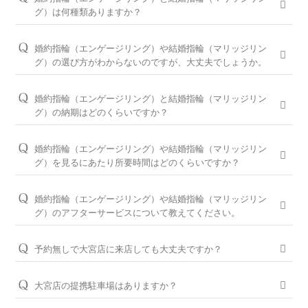
グ）は何種類ありますか？
婚約指輪は150種類以上、結婚指輪は550種類以上、定番で人気
のデザインや、シンプルからゴージャスまで、豊富なラインナ
婚約指輪（エンゲージリング）や結婚指輪（マリッジリン
ップをご用意しております。オプションを組み合わせると数万
グ）の選び方がわからないのですが、大丈夫でしょうか。
通りの中から、おふたりらしさを叶える婚約指輪と結婚指輪を
問題ございません。ブライダルリングに精通した大宮店のコン
ご提案しております。
シェルジュが、普段のイメージやライフスタイル、ご予算等を
婚約指輪（エンゲージリング）と結婚指輪（マリッジリン
お伺いして、ダイヤモンドとデザインをご提案させていただき
※ホームページで掲載しているのは一部の商品です。
グ）の納期はどのくらいですか？
ます。
お客様のカスタマイズに合わせお造りしているセミオーダーシ
婚約指輪の閲覧人気ランキングはこちら
ステムのため、ご注文いただいてから概ね1か月～2ヶ月程いた
お客様に寄り添い続けてきた銀座ダイヤモンドシライシだから
婚約指輪（エンゲージリング）や結婚指輪（マリッジリン
だいております。婚約指輪をプロポーズの際に贈られる場合
こそ、骨格×指輪診断で似合うと好きを同時に叶えるパーフェ
結婚指輪の閲覧人気ランキングはこちら
グ）を見るにあたり所要時間はどのくらいですか？
は、予定日の2～3ヶ月程前、結婚指輪をご入籍や両家顔合わせ
クトフィットカウンセリングもございます。銀座ダイヤモンド
大体1時間半～2時間を予定しております。ご都合に合わせてご
のタイミングに合わせたい場合は、予定日の3ヶ月～半年程前
シライシの特長をご紹介すると共に納得のいく指輪選びをサポ
案内が可能ですのでお気軽にお申し付けください。
婚約指輪（エンゲージリング）や結婚指輪（マリッジリン
に余裕を持ってご準備いただくと安心です。
ートさせていただきますのでご安心ください。
グ）のアフターサービスについて教えてください。
ご来店予約はこちら
お急ぎの場合はコンシェルジュにご相談ください。
パーフェクトフィットカウンセリングは全店でお受けできます
おふたりの大切な婚約指輪と結婚指輪を生涯安心してお使いい
ので、お気軽にコンシェルジュにお申し付けください。
ただけるように、無期限メンテナンスを何度でもお受けできる
予約無しで大宮店に来店しても大丈夫ですか？
「永久保証サービス」を、全国の店舗にてご提供しておりま
パーフェクトフィットカウンセリングと銀座ダイヤモンド
問題ございませんが、土日・祝日は混雑が予想されますので、
す。（軽井沢店を除く）転勤などでお住まいが変わられても、
シライシの特長はこちら
WEBでの来店予約がおすすめです。
大宮店の提携駐車場はありますか？
お近くの銀座ダイヤモンドシライシの店舗へお気軽にご相談く
ださい。
大宮ガレージと提携しております。
WEB予約＆初来店で、アンケート記入と婚約指輪（エンゲー