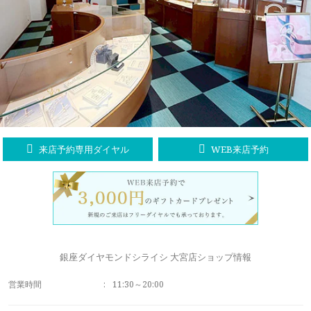
ラブレタージュエリー
商品クオリティ
クローズアップ
アニバーサリージュエリー
シライシについて
ダイヤモンドの品質
プロポーズアイテム
ダイヤモンド仕入れのこだわり
サービス
ブランドコンセプト
指輪の品質・特徴
お客様への想い
ニュース・フェア
シークレットストーン
来店予約専用ダイヤル
WEB来店予約
ブライダルリングへの想い
レーザー刻印サービス
店舗のご案内
パイオニアの想い
ナノジュエリーコート
よくあるご質問
パーフェクトフィットカウンセリング
永久保証サービス
銀座ダイヤモンドシライシ 大宮店ショップ情報
リングコラム
プロフェッショナルズ
営業時間
:
11:30～20:00
セミ・フルオーダー