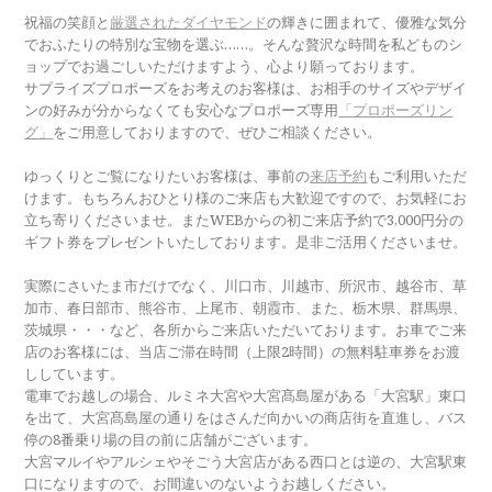
祝福の笑顔と
厳選されたダイヤモンド
の輝きに囲まれて、優雅な気分
でおふたりの特別な宝物を選ぶ……。そんな贅沢な時間を私どものシ
ョップでお過ごしいただけますよう、心より願っております。
サプライズプロポーズをお考えのお客様は、お相手のサイズやデザイ
ンの好みが分からなくても安心なプロポーズ専用
「プロポーズリン
グ」
をご用意しておりますので、ぜひご相談ください。
ゆっくりとご覧になりたいお客様は、事前の
来店予約
もご利用いただ
けます。もちろんおひとり様のご来店も大歓迎ですので、お気軽にお
立ち寄りくださいませ。またWEBからの初ご来店予約で3,000円分の
ギフト券をプレゼントいたしております。是非ご活用くださいませ。
実際にさいたま市だけでなく、川口市、川越市、所沢市、越谷市、草
加市、春日部市、熊谷市、上尾市、朝霞市、また、栃木県、群馬県、
茨城県・・・など、各所からご来店いただいております。お車でご来
店のお客様には、当店ご滞在時間（上限2時間）の無料駐車券をお渡
ししています。
電車でお越しの場合、ルミネ大宮や大宮髙島屋がある「大宮駅」東口
を出て、大宮髙島屋の通りをはさんだ向かいの商店街を直進し、バス
停の8番乗り場の目の前に店舗がございます。
大宮マルイやアルシェやそごう大宮店がある西口とは逆の、大宮駅東
口になりますので、お間違いのないようお越しください。