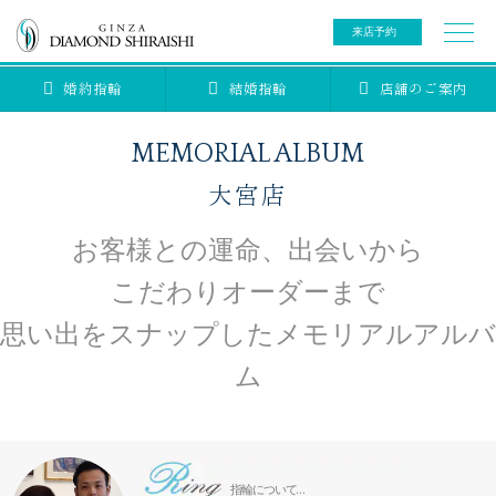
来店予約
婚約指輪
結婚指輪
店舗のご案内
0078-6000-5222
ご来店予約専用ダイヤル
新規ご来店予約専用ダイヤル（8:00～22:00）
MEMORIAL ALBUM
カタログ請求
来店予約
大宮店
お客様との運命、出会いから
ブライダルリング
こだわりオーダーまで
ブライダルアイテム
婚約指輪
思い出をスナップしたメモリアルアルバ
ム
結婚指輪
アニバーサリージュエリー
ブライダルアイテム
セットリング
ティアラ
セットリングコレクション
ベビージュエリー
エタニティリング
指輪について…