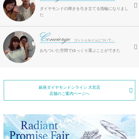
ラブレタージュエリー
商品クオリティ
ダイヤモンドの輝きを引き立てる指輪になりまし
クローズアップ
た
アニバーサリージュエリー
シライシについて
ダイヤモンドの品質
プロポーズアイテム
コンシェルジュについて…
ダイヤモンド仕入れのこだわり
サービス
ブランドコンセプト
おちついた空間でゆっくり選ぶことができた
指輪の品質・特徴
お客様への想い
ニュース・フェア
シークレットストーン
ブライダルリングへの想い
レーザー刻印サービス
店舗のご案内
銀座ダイヤモンドシライシ 大宮店
パイオニアの想い
店舗のご案内ページへ
ナノジュエリーコート
よくあるご質問
パーフェクトフィットカウンセリング
永久保証サービス
リングコラム
プロフェッショナルズ
セミ・フルオーダー