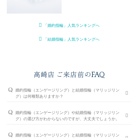
「婚約指輪」人気ランキングへ
「結婚指輪」人気ランキングへ
高崎店 ご来店前のFAQ
婚約指輪（エンゲージリング）と結婚指輪（マリッジリン
グ）は何種類ありますか？
婚約指輪は150種類以上、結婚指輪は550種類以上、定番で人気
のデザインや、シンプルからゴージャスまで、豊富なラインナ
婚約指輪（エンゲージリング）や結婚指輪（マリッジリン
ップをご用意しております。オプションを組み合わせると数万
グ）の選び方がわからないのですが、大丈夫でしょうか。
通りの中から、おふたりらしさを叶える婚約指輪と結婚指輪を
問題ございません。ブライダルリングに精通した高崎店のコン
ご提案しております。
シェルジュが、普段のイメージやライフスタイル、ご予算等を
婚約指輪（エンゲージリング）と結婚指輪（マリッジリン