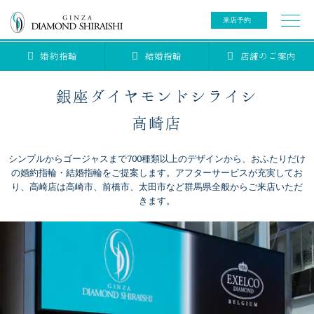
来店予約
婚約指輪
結婚指輪
店舗のご案内
0078-6000-5222
ご来店予約専用ダイヤル
新規ご来店予約専用ダイヤル（8:00～22:00）
銀座ダイヤモンドシライシ
カタログ請求
来店予約
高崎店
シンプルからゴージャスまで700種類以上のデザインから、おふたりだけ
ブライダルリング
の婚約指輪・結婚指輪をご提案します。アフターサービスが充実してお
り、高崎店は高崎市、前橋市、太田市など群馬県全般からご来店いただ
きます。
ブライダルアイテム
婚約指輪
結婚指輪
アニバーサリージュエリー
ブライダルアイテム
セットリング
ティアラ
セットリングコレクション
ベビージュエリー
エタニティリング