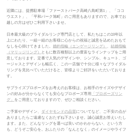
近隣には、提携駐車場「ファーストパーク高崎八島町第1」、「ココ
ウエスト」、「平和パーク旭町」のご用意もありますので、お車でお
越しの方はぜひご利用下さいませ。
日本最大級のブライダルリング専門店として、私たちはこの20年以
上にわたり、一組一組のお客様に心からの祝福と誠意を込めたおもて
なしを心掛けてきました。
婚約指輪（エンゲージリング）
、
結婚指輪
（マリッジリング）
ともに数百種類以上の豊富なラインナップをご用
意しております。定番で人気のデザインや、シンプル、キュート、ゴ
ージャスとデザインも幅広く、この一店舗で十分に様々なブライダル
リングを見比べていただけると、皆様よりご好評をいただいておりま
す。
サプライズプロポーズをお考えのお客様は、お相手のサイズやデザイ
ンの好みが分からなくても安心なプロポーズ専用
「プロポーズリン
グ」
をご用意しておりますので、ぜひご相談ください。
ご予算やデザイン、
ダイヤモンドの品質
についてなど、ご不安の点が
ありましたらご遠慮なくおたずね下さいませ。誠心誠意お答えいたし
ます。また、どんなリングを選べば良いのかわからない、という方
も、どうぞご安心を。おふたりの「なんとなく」のイメージやライフ