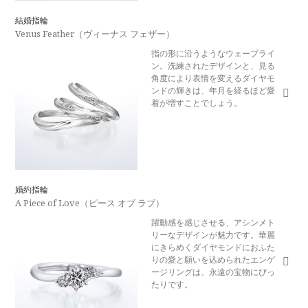
結婚指輪
Venus Feather（ヴィーナス フェザー）
指の形に沿うようなウェーブライ
ン。洗練されたデザインと、見る
角度により表情を変えるダイヤモ
ンドの輝きは、年月を経るほど愛
着が増すことでしょう。
婚約指輪
A Piece of Love（ピース オブ ラブ）
躍動感を感じさせる、アシンメト
リーなデザインが魅力です。華麗
にきらめくダイヤモンドにおふた
りの愛と願いを込められたエンゲ
ージリングは、永遠の宝物にぴっ
たりです。