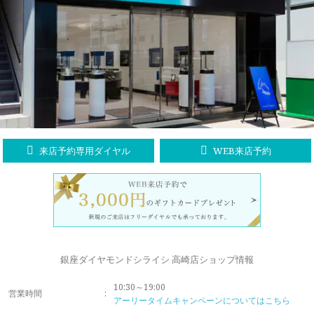
ラブレタージュエリー
商品クオリティ
クローズアップ
アニバーサリージュエリー
シライシについて
ダイヤモンドの品質
プロポーズアイテム
ダイヤモンド仕入れのこだわり
サービス
ブランドコンセプト
指輪の品質・特徴
お客様への想い
ニュース・フェア
シークレットストーン
来店予約専用ダイヤル
WEB来店予約
ブライダルリングへの想い
レーザー刻印サービス
店舗のご案内
パイオニアの想い
ナノジュエリーコート
よくあるご質問
パーフェクトフィットカウンセリング
永久保証サービス
銀座ダイヤモンドシライシ 高崎店ショップ情報
リングコラム
プロフェッショナルズ
10:30～19:00
セミ・フルオーダー
営業時間
:
アーリータイムキャンペーンについてはこちら