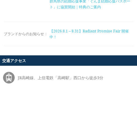
群馬県の結婚応援事業「ぐんま結婚応援パスポー
ト」に協賛開始｜特典のご案内
【2026.8.1～8.31】Radiant Promise Fair 開催
ブランドからのお知らせ
:
中！
交通アクセス
JR高崎線、上信電鉄「高崎駅」西口から徒歩3分