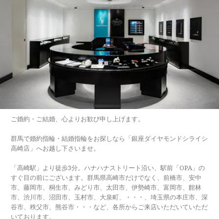
ご婚約・ご結婚、心よりお歓び申し上げます。
群馬で婚約指輪・結婚指輪をお探しなら「銀座ダイヤモンドシライシ
高崎店」へお越し下さいませ。
「高崎駅」より徒歩3分。ハナハナストリート沿い、駅前「OPA」の
すぐ目の前にございます。群馬県高崎市だけでなく、前橋市、安中
市、藤岡市、桐生市、みどり市、太田市、伊勢崎市、富岡市、館林
市、渋川市、沼田市、玉村市、大泉町、・・・、埼玉県の本庄市、深
谷市、秩父市、熊谷市・・・など、各所からご来店いただいていただ
いております。