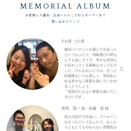
永久保証サービスについて
WEBからのご来店予約はこちら
MEMORIAL ALBUM
お客様との運命・出会いからこだわりオーダーまで
思い出をスナップ
Y.A 様・J.S 様
婚活パーティーを通じて出会った
というおふたり。指輪選びの間も
とても楽しそうで、幸せな気持ち
が伝わってくる素敵なカップルで
した。そんなおふたりは、きっと
結婚後もいつも楽しく、笑顔あふ
れる幸せなご家庭を築いていかれ
ることでしょう。
「笑顔のたえない家庭を築いてい
きたいです」
長岡 賢一 様・松藤 彩 様
知人の紹介で出会い、ゴールイン
なさったというおふたり。おふた
りともとてもやわらかい雰囲気を