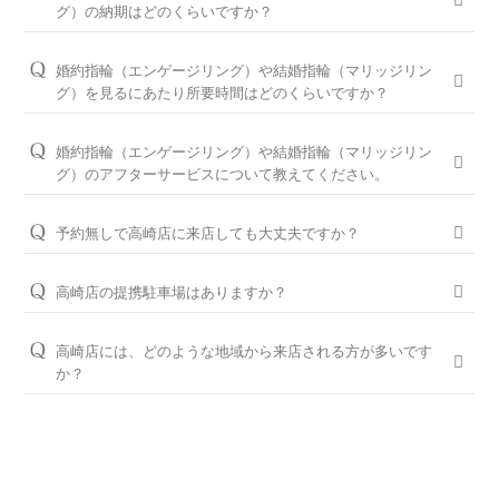
お伺いして、ダイヤモンドとデザインをご提案させていただき
※ホームページで掲載しているのは一部の商品です。
グ）の納期はどのくらいですか？
ます。
お客様のカスタマイズに合わせお造りしているセミオーダーシ
婚約指輪の閲覧人気ランキングはこちら
ステムのため、ご注文いただいてから概ね1か月～2ヶ月程いた
お客様に寄り添い続けてきた銀座ダイヤモンドシライシだから
婚約指輪（エンゲージリング）や結婚指輪（マリッジリン
だいております。婚約指輪をプロポーズの際に贈られる場合
こそ、骨格×指輪診断で似合うと好きを同時に叶えるパーフェ
結婚指輪の閲覧人気ランキングはこちら
グ）を見るにあたり所要時間はどのくらいですか？
は、予定日の2～3ヶ月程前、結婚指輪をご入籍や両家顔合わせ
クトフィットカウンセリングもございます。銀座ダイヤモンド
大体1時間半～2時間を予定しております。ご都合に合わせてご
のタイミングに合わせたい場合は、予定日の3ヶ月～半年程前
シライシの特長をご紹介すると共に納得のいく指輪選びをサポ
案内が可能ですのでお気軽にお申し付けください。
婚約指輪（エンゲージリング）や結婚指輪（マリッジリン
に余裕を持ってご準備いただくと安心です。
ートさせていただきますのでご安心ください。
グ）のアフターサービスについて教えてください。
ご来店予約はこちら
お急ぎの場合はコンシェルジュにご相談ください。
パーフェクトフィットカウンセリングは全店でお受けできます
おふたりの大切な婚約指輪と結婚指輪を生涯安心してお使いい
ので、お気軽にコンシェルジュにお申し付けください。
ただけるように、無期限メンテナンスを何度でもお受けできる
予約無しで高崎店に来店しても大丈夫ですか？
「永久保証サービス」を、全国の店舗にてご提供しておりま
パーフェクトフィットカウンセリングと銀座ダイヤモンド
問題ございませんが、土日・祝日は混雑が予想されますので、
す。（軽井沢店を除く）転勤などでお住まいが変わられても、
シライシの特長はこちら
WEBでの来店予約がおすすめです。
高崎店の提携駐車場はありますか？
お近くの銀座ダイヤモンドシライシの店舗へお気軽にご相談く
ださい。
ファーストパーク高崎八島町第1、ココ・ウエスト、平和パー
WEB予約＆初来店で、アンケート記入と婚約指輪（エンゲー
ク旭町と提携しております。
ジリング）・結婚指輪（マリッジリング）を試着頂いたお客様
高崎店には、どのような地域から来店される方が多いです
＜銀座ダイヤモンドシライシの永久保証内容＞
には3,000円分のギフトカードをプレゼントしております。
か？
「サイズ直し」「歪み直し」「石揺れ補修」「店頭クリーニン
※当店ご滞在時間（上限2時間）の無料駐車券発行
グ」「再つや消し加工」「再ナノジュエリーコート加工」「レ
群馬県高崎市、前橋市、安中市、藤岡市、桐生市、みどり市、
※婚約指輪・結婚指輪を購入（検討）時が対象となります
ご予約はWEBからの来店予約、もしくはお電話（ご予約専用
ーザー刻印の追加／変更」「レーザー刻印のデザイン持込み」
太田市、伊勢崎市、富岡市、館林市、渋川市、沼田市、玉村
ダイヤル（8:00～22:00）:
0078-6000-5222
）にて承ります。ご
「メレ揺れ／メレ落ち補修」「金属アレルギー対応リング有」
市、大泉町や、近隣の埼玉県本庄市、深谷市、秩父市、熊谷市
試着したいリングのイメージなどございましたら、ご予約時に
「新品交換（有料）」などがあります。
など、他県からもお車や電車でご来店いただいております。
お伝えいただくとスムーズにご案内が可能です。