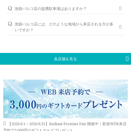
問題ございませんが、土日・祝日は混雑が予想されますので、
す。（軽井沢店を除く）転勤などでお住まいが変わられても、
シライシの特長はこちら
WEBでの来店予約がおすすめです。
池袋パルコ店の提携駐車場はありますか？
お近くの銀座ダイヤモンドシライシの店舗へお気軽にご相談く
ださい。
P’PARCO駐車場、池袋東口公共地下駐車場、西武パーキング、
WEB予約＆初来店で、アンケート記入と婚約指輪（エンゲー
メトロポリタン駐車場と提携しております。
ジリング）・結婚指輪（マリッジリング）を試着頂いたお客様
池袋パルコ店には、どのような地域から来店される方が多
＜銀座ダイヤモンドシライシの永久保証内容＞
には3,000円分のギフトカードをプレゼントしております。
いですか？
「サイズ直し」「歪み直し」「石揺れ補修」「店頭クリーニン
※無料駐車券発行は池袋パルコに準ずる
グ」「再つや消し加工」「再ナノジュエリーコート加工」「レ
池袋は遠方からのアクセスも良く、東京都北西部（板橋区、練
ご予約はWEBからの来店予約、もしくはお電話（ご予約専用
ーザー刻印の追加／変更」「レーザー刻印のデザイン持込み」
馬区、北区、西東京市、東久留米市、清瀬市など）や、埼玉県
ダイヤル（8:00～22:00）:
0078-6000-5222
）にて承ります。ご
「メレ揺れ／メレ落ち補修」「金属アレルギー対応リング有」
全域（和光市、朝霞市、志木市、富士見市、川越市、坂戸市、
試着したいリングのイメージなどございましたら、ご予約時に
「新品交換（有料）」などがあります。
所沢市、入間市、飯能市、戸田市、さいたま市など）から、お
お伝えいただくとスムーズにご案内が可能です。
各店舗を見る
車や電車でご来店いただいております。
永久保証サービスについて
WEBからのご来店予約はこちら
【2026.8.1～2026.8.31】Radiant Promise Fair 開催中！新規WEB来店
予約で3,000円のギフトカードプレゼント