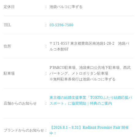
メモリアルアルバム
定休日
:
池袋パルコに準ずる
TEL
:
03-5396-7580
〒171-8557 東京都豊島区南池袋1-28-2 池袋パ
住所
:
ルコ本館6F
P'PARCO駐車場、池袋東口公共地下駐車場、西武
駐車場
:
パーキング、メトロポリタン駐車場
※無料駐車券発行は池袋パルコに準ずる
東京都の結婚支援事業「TOKYOふたり結婚応援パ
店舗からのお知らせ
:
スポート」に協賛開始｜特典のご案内
【2026.8.1～8.31】Radiant Promise Fair 開催
ブランドからのお知らせ
:
中！