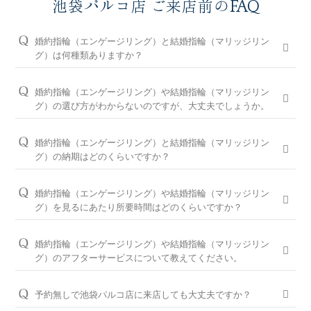
池袋パルコ店 ご来店前のFAQ
婚約指輪（エンゲージリング）と結婚指輪（マリッジリン
グ）は何種類ありますか？
婚約指輪は150種類以上、結婚指輪は550種類以上、定番で人気
のデザインや、シンプルからゴージャスまで、豊富なラインナ
婚約指輪（エンゲージリング）や結婚指輪（マリッジリン
ップをご用意しております。オプションを組み合わせると数万
グ）の選び方がわからないのですが、大丈夫でしょうか。
通りの中から、おふたりらしさを叶える婚約指輪と結婚指輪を
問題ございません。ブライダルリングに精通した池袋パルコ店
ご提案しております。
のコンシェルジュが、普段のイメージやライフスタイル、ご予
婚約指輪（エンゲージリング）と結婚指輪（マリッジリン
算等をお伺いして、ダイヤモンドとデザインをご提案させてい
※ホームページで掲載しているのは一部の商品です。
グ）の納期はどのくらいですか？
ただきます。
お客様のカスタマイズに合わせお造りしているセミオーダーシ
婚約指輪の閲覧人気ランキングはこちら
ステムのため、ご注文いただいてから概ね1か月～2ヶ月程いた
お客様に寄り添い続けてきた銀座ダイヤモンドシライシだから
婚約指輪（エンゲージリング）や結婚指輪（マリッジリン
だいております。婚約指輪をプロポーズの際に贈られる場合
こそ、骨格×指輪診断で似合うと好きを同時に叶えるパーフェ
結婚指輪の閲覧人気ランキングはこちら
グ）を見るにあたり所要時間はどのくらいですか？
は、予定日の2～3ヶ月程前、結婚指輪をご入籍や両家顔合わせ
クトフィットカウンセリングもございます。銀座ダイヤモンド
大体1時間半～2時間を予定しております。ご都合に合わせてご
のタイミングに合わせたい場合は、予定日の3ヶ月～半年程前
シライシの特長をご紹介すると共に納得のいく指輪選びをサポ
案内が可能ですのでお気軽にお申し付けください。
婚約指輪（エンゲージリング）や結婚指輪（マリッジリン
に余裕を持ってご準備いただくと安心です。
ートさせていただきますのでご安心ください。
グ）のアフターサービスについて教えてください。
ご来店予約はこちら
お急ぎの場合はコンシェルジュにご相談ください。
パーフェクトフィットカウンセリングは全店でお受けできます
おふたりの大切な婚約指輪と結婚指輪を生涯安心してお使いい
ので、お気軽にコンシェルジュにお申し付けください。
ただけるように、無期限メンテナンスを何度でもお受けできる
予約無しで池袋パルコ店に来店しても大丈夫ですか？
「永久保証サービス」を、全国の店舗にてご提供しておりま
パーフェクトフィットカウンセリングと銀座ダイヤモンド