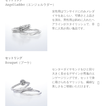
Angel Ladder（エンジェルラダー）
女性用はワンサイドにのみメレダ
イヤをあしらい、可憐さと上品さ
を演出。男性用は斜めに入れたヘ
アラインがスタイリッシュで、非
常に人気が高い逸品です。
セットリング
Bouquet（ブーケ）
センターダイヤモンドをひと回り
大きく見せるデザインが秀逸のエ
ンゲージリングです。セットで身
に着けられるマリッジも、繊細な
美しさをご堪能いただけます。