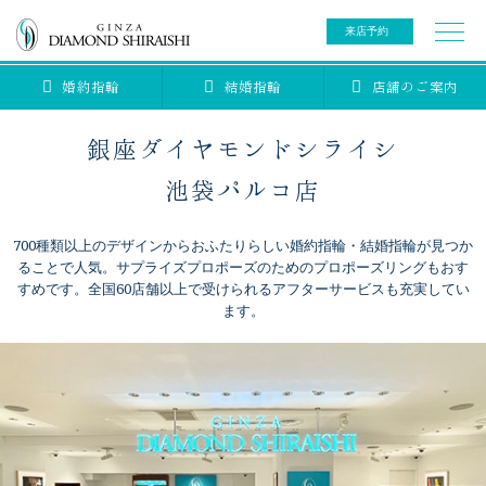
来店予約
婚約指輪
結婚指輪
店舗のご案内
0078-6000-5222
ご来店予約専用ダイヤル
新規ご来店予約専用ダイヤル（8:00～22:00）
銀座ダイヤモンドシライシ
カタログ請求
来店予約
池袋パルコ店
700種類以上のデザインからおふたりらしい婚約指輪・結婚指輪が見つか
ブライダルリング
ることで人気。サプライズプロポーズのためのプロポーズリングもおす
すめです。全国60店舗以上で受けられるアフターサービスも充実してい
ます。
ブライダルアイテム
婚約指輪
結婚指輪
アニバーサリージュエリー
ブライダルアイテム
セットリング
ティアラ
セットリングコレクション
ベビージュエリー
エタニティリング