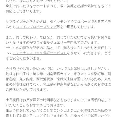
したら、なんなりとお申し伝えください。
全力でおふたりをサポートすべく、常に笑顔と感謝の気持ちをもって
お応えしてまいります。
サプライズをお考えの方は、ダイヤモンドでプロポーズできるアイテ
ムから
スマイルプロポーズリング
等をご用意しております。
また、買って終わり、ではなく、買っていただいてから長いお付き合
いとなりますのがブライダルジュエリー専門店でございます。
一生ものの特別な記念のお品として、購入後にもしっかりと責任をも
って
メンテナンス（永久保証サービス）
をさせていただきます。どう
ぞご安心くださいませ。
会社帰りやお買い物のついでに、いつでもお気軽にお越しください。
池袋はJR山手線、埼京線、湘南新宿ライン、東京メトロ有楽町線、副
都心線、丸ノ内線、西武池袋線、東武東上線が通っているため、東京
都のお客様だけでなく、埼玉県や神奈川県などからも多くのお客様に
ご来店いただいております。
土日祝日はお席が満席の時間帯などもありますので、来店予約をして
いただくことをおすすめしております。
来店予約をしていただくことでコンシェルジュがお客様のご来店の準
備をしてお待ち申し上げておりますので、ごゆっくりご試着いただけ