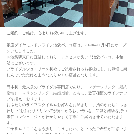
ご婚約、ご結婚、心よりお祝い申し上げます。
銀座ダイヤモンドシライシ池袋パルコ店は、2020年11月6日にオープ
ンいたしました。
JR池袋駅東口に直結しており、アクセスが良い「池袋パルコ」本館6
階にございます。
ブライダルジュエリーを初めてご試着されるお客様にも、お気軽に楽
しんでいただけるような入りやすい店舗となります。
日本初、最大級のブライダル専門店であり、
エンゲージリング（婚約
指輪）
、
マリッジリング（結婚指輪）
ともに、数百種類のラインナッ
プを揃えております。
おふたりのライフスタイルやお好みをお聞きし、手指のかたちにふさ
わしい“おふたりのリング”が見つかるお手伝いを、知識と経験を持つ
専任コンシェルジュがわかりやすく丁寧にご案内させていただきま
す。
ご予算や「ここをもう少し、こうしたい」といったご希望がございま