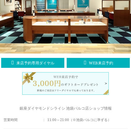
ラブレタージュエリー
商品クオリティ
クローズアップ
アニバーサリージュエリー
シライシについて
ダイヤモンドの品質
プロポーズアイテム
ダイヤモンド仕入れのこだわり
サービス
ブランドコンセプト
指輪の品質・特徴
お客様への想い
ニュース・フェア
シークレットストーン
来店予約専用ダイヤル
WEB来店予約
ブライダルリングへの想い
レーザー刻印サービス
店舗のご案内
パイオニアの想い
ナノジュエリーコート
よくあるご質問
パーフェクトフィットカウンセリング
永久保証サービス
銀座ダイヤモンドシライシ 池袋パルコ店ショップ情報
リングコラム
プロフェッショナルズ
営業時間
:
11:00～21:00（※池袋パルコに準ずる）
セミ・フルオーダー