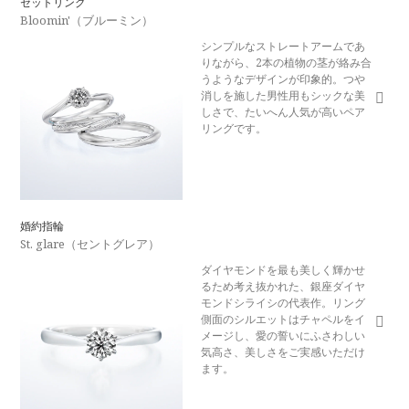
セットリング
Bloomin'（ブルーミン）
シンプルなストレートアームであ
りながら、2本の植物の茎が絡み合
うようなデザインが印象的。つや
消しを施した男性用もシックな美
しさで、たいへん人気が高いペア
リングです。
婚約指輪
St. glare（セントグレア）
ダイヤモンドを最も美しく輝かせ
るため考え抜かれた、銀座ダイヤ
モンドシライシの代表作。リング
側面のシルエットはチャペルをイ
メージし、愛の誓いにふさわしい
気高さ、美しさをご実感いただけ
ます。