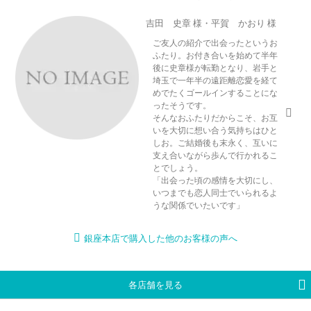
吉田 史章 様・平賀 かおり 様
ご友人の紹介で出会ったというお
ふたり。お付き合いを始めて半年
後に史章様が転勤となり、岩手と
埼玉で一年半の遠距離恋愛を経て
めでたくゴールインすることにな
ったそうです。
そんなおふたりだからこそ、お互
いを大切に想い合う気持ちはひと
しお。ご結婚後も末永く、互いに
支え合いながら歩んで行かれるこ
とでしょう。
「出会った頃の感情を大切にし、
いつまでも恋人同士でいられるよ
うな関係でいたいです」
銀座本店で購入した他のお客様の声へ
各店舗を見る