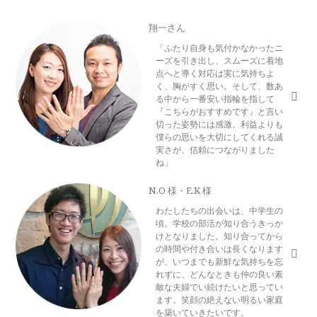
翔一さん
「ふたり自身も気付かなかったニ
ーズを引き出し、スムーズに着地
点へと導く対応は実に気持ちよ
く、胸がすく思い。そして、数あ
る中から一番安い指輪を指して
『こちらがおすすめです』と言い
切った姿勢には感激。利益よりも
僕らの思いを大切にしてくれる誠
実さが、信頼につながりました
ね」
N.O 様・E.K 様
わたしたちの出会いは、中学生の
頃。学校の部活が知り合うきっか
けとなりました。知り合ってから
の時間や付き合いは長くなります
が、いつまでも新鮮な気持ちを忘
れずに、どんなときも仲の良い素
敵な夫婦でい続けたいと思ってい
ます。笑顔の絶えない明るい家庭
を築いていきたいです。