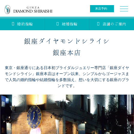
来店予約
婚約指輪
結婚指輪
店舗のご案内
0078-6000-5222
ご来店予約専用ダイヤル
新規ご来店予約専用ダイヤル（8:00～22:00）
銀座ダイヤモンドシライシ
カタログ請求
来店予約
銀座本店
東京・銀座通りにある日本初ブライダルジュエリー専門店「銀座ダイヤ
ブライダルリング
モンドシライシ」銀座本店はオープン以来、シンプルからゴージャスま
で人気の婚約指輪や結婚指輪を多数揃え、想いを大切にする銀座のブラ
ンドです。
ブライダルアイテム
婚約指輪
結婚指輪
アニバーサリージュエリー
ブライダルアイテム
セットリング
ティアラ
セットリングコレクション
ベビージュエリー
エタニティリング