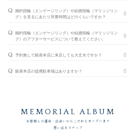
お客様のカスタマイズに合わせお造りしているセミオーダーシ
婚約指輪の閲覧人気ランキングはこちら
ステムのため、ご注文いただいてから概ね1か月～2ヶ月程いた
お客様に寄り添い続けてきた銀座ダイヤモンドシライシだから
婚約指輪（エンゲージリング）や結婚指輪（マリッジリン
だいております。婚約指輪をプロポーズの際に贈られる場合
こそ、骨格×指輪診断で似合うと好きを同時に叶えるパーフェ
結婚指輪の閲覧人気ランキングはこちら
グ）を見るにあたり所要時間はどのくらいですか？
は、予定日の2～3ヶ月程前、結婚指輪をご入籍や両家顔合わせ
クトフィットカウンセリングもございます。銀座ダイヤモンド
大体1時間半～2時間を予定しております。ご都合に合わせてご
のタイミングに合わせたい場合は、予定日の3ヶ月～半年程前
シライシの特長をご紹介すると共に納得のいく指輪選びをサポ
案内が可能ですのでお気軽にお申し付けください。
婚約指輪（エンゲージリング）や結婚指輪（マリッジリン
に余裕を持ってご準備いただくと安心です。
ートさせていただきますのでご安心ください。
グ）のアフターサービスについて教えてください。
ご来店予約はこちら
お急ぎの場合はコンシェルジュにご相談ください。
パーフェクトフィットカウンセリングは全店でお受けできます
おふたりの大切な婚約指輪と結婚指輪を生涯安心してお使いい
ので、お気軽にコンシェルジュにお申し付けください。
ただけるように、無期限メンテナンスを何度でもお受けできる
予約無しで銀座本店に来店しても大丈夫ですか？
「永久保証サービス」を、全国の店舗にてご提供しておりま
パーフェクトフィットカウンセリングと銀座ダイヤモンド
問題ございませんが、土日・祝日は混雑が予想されますので、
す。（軽井沢店を除く）転勤などでお住まいが変わられても、
シライシの特長はこちら
WEBでの来店予約がおすすめです。
銀座本店の提携駐車場はありますか？
お近くの銀座ダイヤモンドシライシの店舗へお気軽にご相談く
ださい。
大変申し訳ございません。銀座本店にお越しの際は、公共交通
WEB予約＆初来店で、アンケート記入と婚約指輪（エンゲー
機関をご利用ください。電車でのアクセスですと、JR「有楽町
ジリング）・結婚指輪（マリッジリング）を試着頂いたお客様
＜銀座ダイヤモンドシライシの永久保証内容＞
駅」京橋口より徒歩5分、地下鉄有楽町線「銀座一丁目駅」8番
には3,000円分のギフトカードをプレゼントしております。
「サイズ直し」「歪み直し」「石揺れ補修」「店頭クリーニン
出口より徒歩0分、地下鉄銀座線・日比谷線・丸ノ内線「銀座
グ」「再つや消し加工」「再ナノジュエリーコート加工」「レ
ご予約はWEBからの来店予約、もしくはお電話（ご予約専用
駅」、A13番出口より徒歩2分です。
ーザー刻印の追加／変更」「レーザー刻印のデザイン持込み」
ダイヤル（8:00～22:00）:
0078-6000-5222
）にて承ります。ご
MEMORIAL ALBUM
「メレ揺れ／メレ落ち補修」「金属アレルギー対応リング有」
試着したいリングのイメージなどございましたら、ご予約時に
「新品交換（有料）」などがあります。
お伝えいただくとスムーズにご案内が可能です。
お客様との運命・出会いからこだわりオーダーまで
思い出をスナップ
永久保証サービスについて
WEBからのご来店予約はこちら