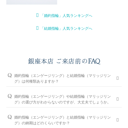
「婚約指輪」人気ランキングへ
「結婚指輪」人気ランキングへ
銀座本店 ご来店前のFAQ
婚約指輪（エンゲージリング）と結婚指輪（マリッジリン
グ）は何種類ありますか？
婚約指輪は150種類以上、結婚指輪は550種類以上、定番で人気
のデザインや、シンプルからゴージャスまで、豊富なラインナ
婚約指輪（エンゲージリング）や結婚指輪（マリッジリン
ップをご用意しております。オプションを組み合わせると数万
グ）の選び方がわからないのですが、大丈夫でしょうか。
通りの中から、おふたりらしさを叶える婚約指輪と結婚指輪を
問題ございません。ブライダルリングに精通した銀座本店のコ
ご提案しております。
ンシェルジュが、普段のイメージやライフスタイル、ご予算等
婚約指輪（エンゲージリング）と結婚指輪（マリッジリン
をお伺いして、ダイヤモンドとデザインをご提案させていただ
※ホームページで掲載しているのは一部の商品です。
グ）の納期はどのくらいですか？
きます。