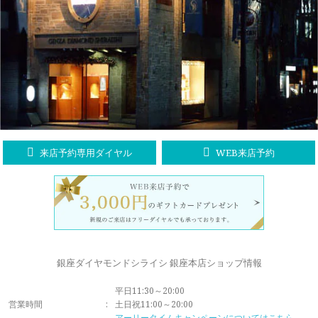
ラブレタージュエリー
商品クオリティ
クローズアップ
アニバーサリージュエリー
シライシについて
ダイヤモンドの品質
プロポーズアイテム
ダイヤモンド仕入れのこだわり
サービス
ブランドコンセプト
指輪の品質・特徴
お客様への想い
ニュース・フェア
シークレットストーン
来店予約専用ダイヤル
WEB来店予約
ブライダルリングへの想い
レーザー刻印サービス
店舗のご案内
パイオニアの想い
ナノジュエリーコート
よくあるご質問
パーフェクトフィットカウンセリング
永久保証サービス
銀座ダイヤモンドシライシ 銀座本店ショップ情報
リングコラム
プロフェッショナルズ
平日11:30～20:00
セミ・フルオーダー
営業時間
:
土日祝11:00～20:00
アーリータイムキャンペーンについてはこちら