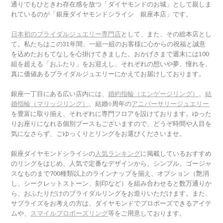
通りでもひときわ存在感を放つ「ダイヤモンドのお城」として親しま
れているのが「銀座ダイヤモンドシライシ 銀座本店」です。
日本初のブライダルジュエリー専門店
として、また、その総本店とし
て。私たちはこの31年間、一組一組のお客様に心からの祝福と誠意
を込めたおもてなしを心掛けてきました。おかげさまで週末には100
組を超える「おふたり」をお迎えし、それぞれの想いや夢、憧れを、
真に価値あるブライダルジュエリーにかえてお届けしております。
銀座一丁目にある広い店内には、
婚約指輪（エンゲージリング）
、
結
婚指輪（マリッジリング）
、結婚○周年の
アニバーサリージュエリー
を豊富に取り揃え、それぞれに専門フロアを設けております。ゆった
りお座りになれる個別ブースもございますので、どうぞ時間や人目を
気になさらず、ごゆっくりとリングをお選びくださいませ。
銀座ダイヤモンドシライシの
人気ランキング
に掲載しているおすすめ
のリングをはじめ、人気で定番なデザインから、シンプル、ゴージャ
スなものまで700種類以上のラインナップを揃え、オプション（艶消
し、シークレットストーン、刻印など）を組み合わせると数万通りか
ら、おふたりだけのブライダルリングをお造りいただけます。また、
サプライズをお考えの方は、ダイヤモンドでプロポーズできるアイテ
ムや、
スマイルプロポーズリング
等をご用意しております。