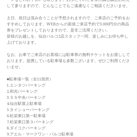
して参りますので、どんなことでもご遠慮なくご相談くださいませ。
土日、祝日は混み合うことが予想されますので、ご来店のご予約をお
すすめしております。WEBからの新規ご来店予約で3,000円分の商品
券をプレゼントしておりますので、是非ご活用ください。
皆様のお越しを、仙台パルコ2店スタッフ一同、楽しみにお待ち申し
上げております。
なお、お車でご来店のお客様には駐車券の無料チケットをお渡しして
おります。提携している駐車場も多数ございます。ぜひご利用くださ
いませ。
■駐車場一覧（全11箇所）
1.エンタツパーキング
2.和光パーキング
3.ＳＳ中央パーキング
4.仙台駅屋上駐車場
5.タイショーパーキング
6.松栄東口第一駐車場
7.松栄東口第３パーキング
8.ダイコクパーキング
9.アエル・マークワン・パルコ駐車場