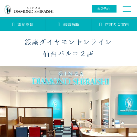
来店予約
婚約指輪
結婚指輪
店舗のご案内
0078-6000-5222
ご来店予約専用ダイヤル
新規ご来店予約専用ダイヤル（8:00～22:00）
銀座ダイヤモンドシライシ
カタログ請求
来店予約
仙台パルコ２店
ブライダルリング
ブライダルアイテム
婚約指輪
結婚指輪
アニバーサリージュエリー
ブライダルアイテム
セットリング
ティアラ
セットリングコレクション
ベビージュエリー
エタニティリング