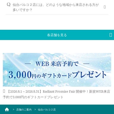
仙台駅屋上駐車場、タイショーパーキング、松栄東口第一駐車
ジリング）・結婚指輪（マリッジリング）を試着頂いたお客様
仙台パルコ２店には、どのような地域から来店される方が
＜銀座ダイヤモンドシライシの永久保証内容＞
場、松栄東口第３パーキング、ダイコクパーキング、アエル・
には3,000円分のギフトカードをプレゼントしております。
多いですか？
「サイズ直し」「歪み直し」「石揺れ補修」「店頭クリーニン
マークワン・パルコ駐車場、カウベルパーキング、志ら梅パー
グ」「再つや消し加工」「再ナノジュエリーコート加工」「レ
宮城県仙台市、名取市、塩釜市、岩沼市、登米市、石巻市、大
ご予約はWEBからの来店予約、もしくはお電話（ご予約専用
キングと提携しております。
ーザー刻印の追加／変更」「レーザー刻印のデザイン持込み」
崎市、栗原市など、宮城県全域や近隣の青森県、秋田県、岩手
ダイヤル（8:00～22:00）:
0078-6000-5222
）にて承ります。ご
「メレ揺れ／メレ落ち補修」「金属アレルギー対応リング有」
県、山形県、福島県など、他県からもお車や電車でご来店いた
※無料駐車券発行は仙台パルコに準ずる
試着したいリングのイメージなどございましたら、ご予約時に
「新品交換（有料）」などがあります。
だいております。
お伝えいただくとスムーズにご案内が可能です。
各店舗を見る
永久保証サービスについて
WEBからのご来店予約はこちら
【2026.8.1～2026.8.31】Radiant Promise Fair 開催中！新規WEB来店
予約で3,000円のギフトカードプレゼント
店舗のご案内
仙台パルコ２店