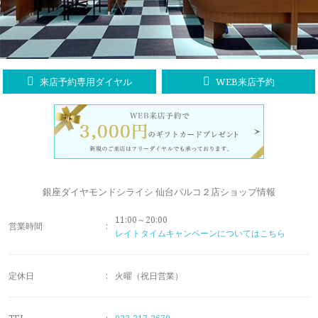
ラブレタージュエリー
商品クオリティ
クローズアップ
アニバーサリージュエリー
シライシについて
ダイヤモンドの品質
プロポーズアイテム
来店予約専用ダイヤル
WEB来店予約
ダイヤモンド仕入れのこだわり
サービス
ブランドコンセプト
指輪の品質・特徴
お客様への想い
ニュース・フェア
シークレットストーン
ブライダルリングへの想い
レーザー刻印サービス
銀座ダイヤモンドシライシ 仙台パルコ２店ショップ情報
店舗のご案内
パイオニアの想い
11:00～20:00
ナノジュエリーコート
営業時間
:
レイトタイムキャンペーンについてはこちら
よくあるご質問
パーフェクトフィットカウンセリング
永久保証サービス
定休日
:
火曜（祝日営業）
リングコラム
プロフェッショナルズ
セミ・フルオーダー