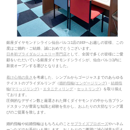
銀座ダイヤモンドシライシ仙台パルコ2店のHPへお越しの皆様、この
度はご婚約・ご結婚、誠におめでとうございます。
日本初ブライダルジュエリー専門店
として、全国で多くの皆様にご愛
顧をいただいている銀座ダイヤモンドシライシが、仙台パルコ2内に
新規オープンする運びとなりました。
着け心地の良さ
を考慮した、シンプルからゴージャスまでのあらゆる
テイストのブライダルリング（
婚約指輪(エンゲージリング)
・
結婚指
輪(マリッジリング)
・
エタニティリング
・
セットリング
）を取り揃え
ております。
圧倒的なデザイン数と厳選された輝くダイヤモンドの中から当ブラン
ドスタッフが豊富な知識と経験を生かし、おふたりの大切なリング選
びのご提案を致します。
婚約指輪や結婚指輪はもちろんのこと
サプライズプロポーズ
やハネム
ーンなどのお手伝いも致します。おふたりのご要望に誠心誠意お応え