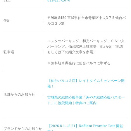
TEL
:
022-217-2670
メモリアルアルバム
〒980-8450 宮城県仙台市青葉区中央3-7-5 仙台パ
住所
:
ルコ２ 5階
エンタツパーキング、和光パーキング、ＳＳ中央
パーキング、仙台駅屋上駐車場、他7か所（地図
駐車場
:
もしくは下の紹介文章を参照）
※無料駐車券発行は仙台パルコに準ずる
【仙台パルコ２店】レイトタイムキャンペーン開
催！
店舗からのお知らせ
:
宮城県の結婚応援事業「みやぎ結婚応援パスポー
ト」に協賛開始｜特典のご案内
【2026.8.1～8.31】Radiant Promise Fair 開催
ブランドからのお知らせ
: