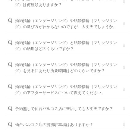
グ）は何種類ありますか？
婚約指輪は150種類以上、結婚指輪は550種類以上、定番で人気
のデザインや、シンプルからゴージャスまで、豊富なラインナ
婚約指輪（エンゲージリング）や結婚指輪（マリッジリン
ップをご用意しております。オプションを組み合わせると数万
グ）の選び方がわからないのですが、大丈夫でしょうか。
通りの中から、おふたりらしさを叶える婚約指輪と結婚指輪を
問題ございません。ブライダルリングに精通した仙台パルコ２
ご提案しております。
店のコンシェルジュが、普段のイメージやライフスタイル、ご
婚約指輪（エンゲージリング）と結婚指輪（マリッジリン
予算等をお伺いして、ダイヤモンドとデザインをご提案させて
※ホームページで掲載しているのは一部の商品です。
グ）の納期はどのくらいですか？
いただきます。
お客様のカスタマイズに合わせお造りしているセミオーダーシ
婚約指輪の閲覧人気ランキングはこちら
ステムのため、ご注文いただいてから概ね1か月～2ヶ月程いた
お客様に寄り添い続けてきた銀座ダイヤモンドシライシだから
婚約指輪（エンゲージリング）や結婚指輪（マリッジリン
だいております。婚約指輪をプロポーズの際に贈られる場合
こそ、骨格×指輪診断で似合うと好きを同時に叶えるパーフェ
結婚指輪の閲覧人気ランキングはこちら
グ）を見るにあたり所要時間はどのくらいですか？
は、予定日の2～3ヶ月程前、結婚指輪をご入籍や両家顔合わせ
クトフィットカウンセリングもございます。銀座ダイヤモンド
大体1時間半～2時間を予定しております。ご都合に合わせてご
のタイミングに合わせたい場合は、予定日の3ヶ月～半年程前
シライシの特長をご紹介すると共に納得のいく指輪選びをサポ
案内が可能ですのでお気軽にお申し付けください。
婚約指輪（エンゲージリング）や結婚指輪（マリッジリン
に余裕を持ってご準備いただくと安心です。
ートさせていただきますのでご安心ください。
グ）のアフターサービスについて教えてください。
ご来店予約はこちら
お急ぎの場合はコンシェルジュにご相談ください。
パーフェクトフィットカウンセリングは全店でお受けできます
おふたりの大切な婚約指輪と結婚指輪を生涯安心してお使いい
ので、お気軽にコンシェルジュにお申し付けください。
ただけるように、無期限メンテナンスを何度でもお受けできる
予約無しで仙台パルコ２店に来店しても大丈夫ですか？
「永久保証サービス」を、全国の店舗にてご提供しておりま
パーフェクトフィットカウンセリングと銀座ダイヤモンド
問題ございませんが、土日・祝日は混雑が予想されますので、
す。（軽井沢店を除く）転勤などでお住まいが変わられても、
シライシの特長はこちら
WEBでの来店予約がおすすめです。
仙台パルコ２店の提携駐車場はありますか？
お近くの銀座ダイヤモンドシライシの店舗へお気軽にご相談く
ださい。
エンタツパーキング、和光パーキング、ＳＳ中央パーキング、
WEB予約＆初来店で、アンケート記入と婚約指輪（エンゲー