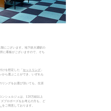
1階にございます。地下鉄大通駅の
箇所に看板がございますので、そち
付けを想定した「
セットリング
」
ンから選ぶことができ、いずれも
のリングをお選び頂いても、生涯
ンシェルジュは、120万組以上
イズプロポーズをお考えの方も、ど
」
をご用意しております。