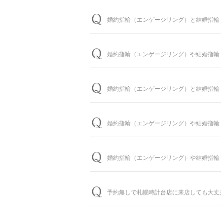
婚約指輪（エンゲージリング）と結婚指輪
婚約指輪は150種類以上、結婚指輪は5
わせると数万通りの中から、おふたりらし
婚約指輪（エンゲージリング）や結婚指輪
※ホームページで掲載しているのは一部の
問題ございません。ブライダルリングに精
婚約指輪の閲覧人気ランキングはこち
提案させていただきます。
婚約指輪（エンゲージリング）と結婚指輪
お客様に寄り添い続けてきた銀座ダイヤモ
結婚指輪の閲覧人気ランキングはこち
イヤモンドシライシの特長をご紹介すると
お客様のカスタマイズに合わせお造りして
られる場合は、予定日の2～3ヶ月程前、
パーフェクトフィットカウンセリングは全
婚約指輪（エンゲージリング）や結婚指輪
す。
パーフェクトフィットカウンセリング
お急ぎの場合はコンシェルジュにご相談く
大体1時間半～2時間を予定しております
婚約指輪（エンゲージリング）や結婚指輪
ご来店予約はこちら
おふたりの大切な婚約指輪と結婚指輪を生
しております。（軽井沢店を除く）転勤な
予約無しで札幌時計台店に来店しても大丈
＜銀座ダイヤモンドシライシの永久保証内
「サイズ直し」「歪み直し」「石揺れ補修
問題ございませんが、土日・祝日は混雑が
イン持込み」「メレ揺れ／メレ落ち補修」