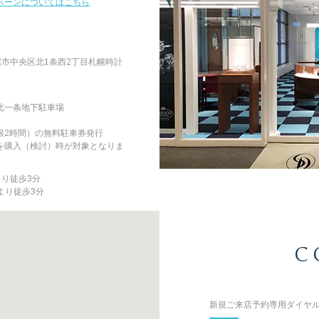
ペーンについてはこちら
道札幌市中央区北1条西2丁目札幌時計
北一条地下駐車場
限2時間）の無料駐車券発行
を購入（検討）時が対象となりま
より徒歩3分
より徒歩3分
C
新規ご来店予約専用ダイヤル（8