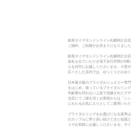
銀座ダイヤモンドシライシ札幌時計台店
ご婚約、ご結婚がお決まりになりました
銀座ダイヤモンドシライシ札幌時計台店
改札を出ていただき地下歩行空間の9番
らを目印にお越しくださいませ。※受付
広々とした店内では、ゆっくりと心ゆく
日本最大級のブライダルジュエリー専門
をはじめ、扱っているブライダルリング
年齢層を問わない上質で洗練されたデザ
当店にてご縁を頂くお客様からは「シン
にわたるお気に入りとしてご愛用いただ
ブライダルリングをお選びになる基準は
のカップルに寄り添い続けてきた知識と
うぞお気軽にお越しくださいませ。サイ