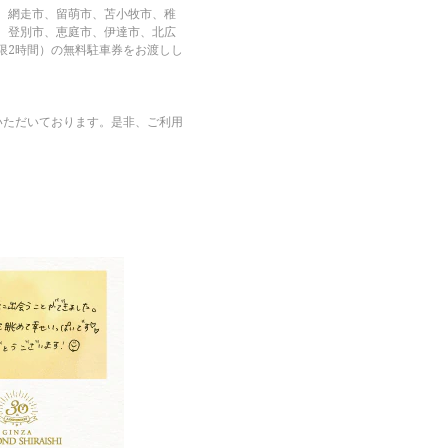
、網走市、留萌市、苫小牧市、稚
、登別市、恵庭市、伊達市、北広
限2時間）の無料駐車券をお渡しし
いただいております。是非、ご利用