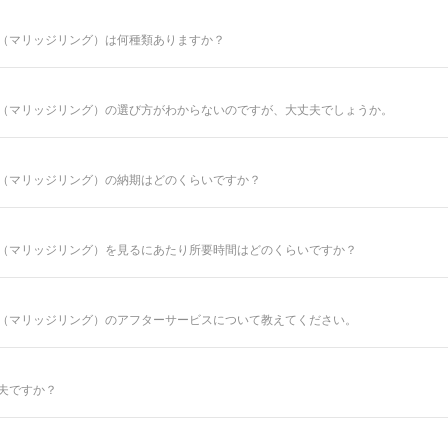
（マリッジリング）は何種類ありますか？
50種類以上、定番で人気のデザインや、シンプルからゴージャスまで、豊富なライン
さを叶える婚約指輪と結婚指輪をご提案しております。
（マリッジリング）の選び方がわからないのですが、大丈夫でしょうか。
商品です。
通した札幌時計台店のコンシェルジュが、普段のイメージやライフスタイル、ご予
ら
（マリッジリング）の納期はどのくらいですか？
ンドシライシだからこそ、骨格×指輪診断で似合うと好きを同時に叶えるパーフェ
ら
共に納得のいく指輪選びをサポートさせていただきますのでご安心ください。
いるセミオーダーシステムのため、ご注文いただいてから概ね1か月～2ヶ月程いた
結婚指輪をご入籍や両家顔合わせのタイミングに合わせたい場合は、予定日の3ヶ月
店でお受けできますので、お気軽にコンシェルジュにお申し付けください。
（マリッジリング）を見るにあたり所要時間はどのくらいですか？
と銀座ダイヤモンドシライシの特長はこちら
ださい。
。ご都合に合わせてご案内が可能ですのでお気軽にお申し付けください。
（マリッジリング）のアフターサービスについて教えてください。
涯安心してお使いいただけるように、無期限メンテナンスを何度でもお受けできる
どでお住まいが変わられても、お近くの銀座ダイヤモンドシライシの店舗へお気軽
夫ですか？
容＞
」「店頭クリーニング」「再つや消し加工」「再ナノジュエリーコート加工」「レ
予想されますので、WEBでの来店予約がおすすめです。
「金属アレルギー対応リング有」「新品交換（有料）」などがあります。