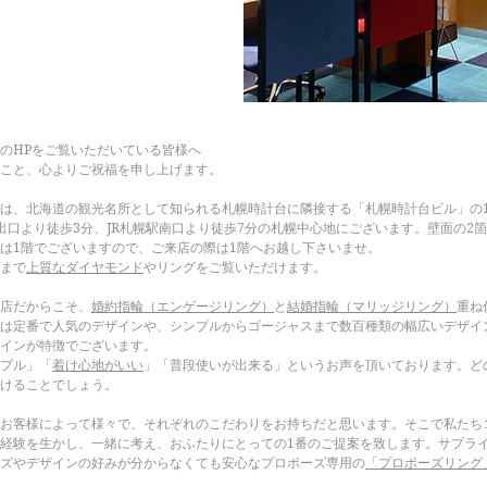
のHPをご覧いただいている皆様へ
こと、心よりご祝福を申し上げます。
は、北海道の観光名所として知られる札幌時計台に隣接する「札幌時計台ビル」の
出口より徒歩3分、JR札幌駅南口より徒歩7分の札幌中心地にございます。壁面の2
は1階でございますので、ご来店の際は1階へお越し下さいませ。
まで
上質なダイヤモンド
やリングをご覧いただけます。
店だからこそ、
婚約指輪（エンゲージリング）
と
結婚指輪（マリッジリング）
重ね
は定番で人気のデザインや、シンプルからゴージャスまで数百種類の幅広いデザイ
インが特徴でございます。
プル」「
着け心地がいい
」「普段使いが出来る」というお声を頂いております。ど
けることでしょう。
お客様によって様々で、それぞれのこだわりをお持ちだと思います。そこで私たちコ
経験を生かし、一緒に考え、おふたりにとっての1番のご提案を致します。サプラ
ズやデザインの好みが分からなくても安心なプロポーズ専用の
「プロポーズリング