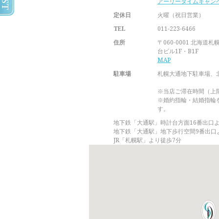
アーリータイムキャン
定休日
火曜（祝日営業）
TEL
011-223-6466
住所
〒060-0001 北海
台ビル1F・B1F
MAP
駐車場
札幌大通地下駐車場、
※当店ご滞在時間（上
※婚約指輪・結婚指輪
す。
地下鉄「大通駅」時計台方面16番出口
地下鉄「大通駅」地下歩行空間9番出口
JR「札幌駅」より徒歩7分