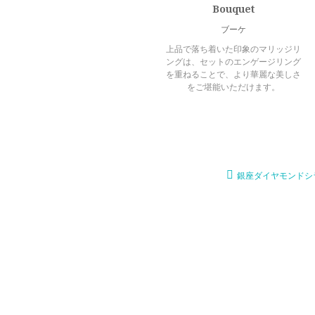
Bouquet
ブーケ
上品で落ち着いた印象のマリッジリ
ングは、セットのエンゲージリング
を重ねることで、より華麗な美しさ
をご堪能いただけます。
銀座ダイヤモンドシ