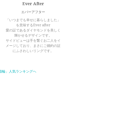
Ever After
エバーアフター
「いつまでも幸せに暮らしました」
を意味するEver after
愛の証であるダイヤモンドを美しく
輝かせるデザインです。
サイドビューは手を繋ぐお二人をイ
メージしており、まさにご婚約の証
にふさわしいリングです。
指輪」人気ランキングへ