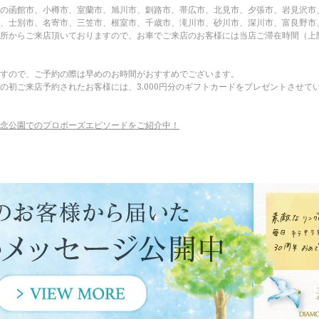
の函館市、小樽市、室蘭市、旭川市、釧路市、帯広市、北見市、夕張市、岩見沢市
、士別市、名寄市、三笠市、根室市、千歳市、滝川市、砂川市、深川市、富良野市
所からご来店頂いておりますので、お車でご来店のお客様には当店ご滞在時間（上
すので、ご予約の際は早めのお時間がおすすめでございます。
の初ご来店予約されたお客様には、3,000円分のギフトカードをプレゼントさせて
念公園でのプロポーズエピソードをご紹介中！