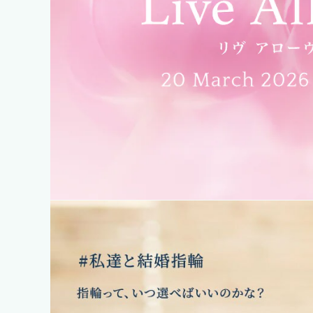
Engag
Eter
エタ