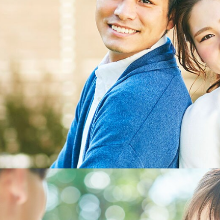
tion
婚約指輪。
い。
って欲しい。
み出しました。