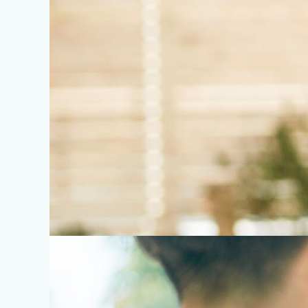
Set Ring Collec
セットリングコレクション
愛する人から贈られる想いが込められた
結婚後もいつも着けていただきた
結婚指輪と重ねる事でもっと輝く笑顔にな
そんな私達の想いは『Set Ring』を生
VIEW MORE