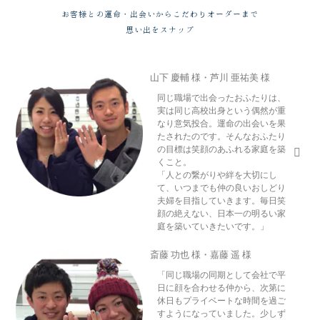
お客様との運命・出会いからこだわりオーダーまで
思い出をスナップ
山下 慶輔 様・芦川 亜祐美 様
同じ職場で出会ったおふたりは、
実は同じ高校出身という偶然が重
なり意気投合。運命の出会いを果
たされたのです。そんなおふたり
の目標は笑顔のあふれる家庭を築
くこと。
「人との繋がりや絆を大切にし
て、いつまでも仲の良いおしどり
夫婦を目指していきます。毎日笑
顔の絶えない、日本一の明るい家
庭を築いていきたいです。」
斎藤 功也 様・嘉藤 遥 様
「同じ職場の同期として会社で平
日に顔を合わせる仲から、次第に
休日もプライベートな時間を過ご
すようになっていました。少しず