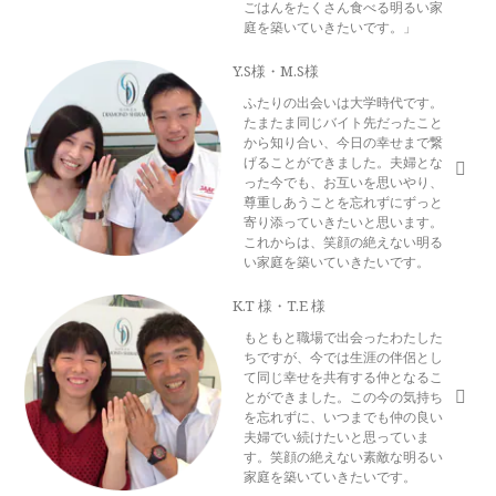
ごはんをたくさん食べる明るい家
庭を築いていきたいです。」
Y.S様・M.S様
ふたりの出会いは大学時代です。
たまたま同じバイト先だったこと
から知り合い、今日の幸せまで繋
げることができました。夫婦とな
った今でも、お互いを思いやり、
尊重しあうことを忘れずにずっと
寄り添っていきたいと思います。
これからは、笑顔の絶えない明る
い家庭を築いていきたいです。
K.T 様・T.E 様
もともと職場で出会ったわたした
ちですが、今では生涯の伴侶とし
て同じ幸せを共有する仲となるこ
とができました。この今の気持ち
を忘れずに、いつまでも仲の良い
夫婦でい続けたいと思っていま
す。笑顔の絶えない素敵な明るい
家庭を築いていきたいです。