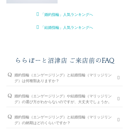
「婚約指輪」人気ランキングへ
「結婚指輪」人気ランキングへ
ららぽーと沼津店 ご来店前のFAQ
婚約指輪（エンゲージリング）と結婚指輪（マリッジリン
グ）は何種類ありますか？
婚約指輪は150種類以上、結婚指輪は550種類以上、定番で人気
のデザインや、シンプルからゴージャスまで、豊富なラインナ
婚約指輪（エンゲージリング）や結婚指輪（マリッジリン
ップをご用意しております。オプションを組み合わせると数万
グ）の選び方がわからないのですが、大丈夫でしょうか。
通りの中から、おふたりらしさを叶える婚約指輪と結婚指輪を
問題ございません。ブライダルリングに精通したららぽーと沼
ご提案しております。
津店のコンシェルジュが、普段のイメージやライフスタイル、
婚約指輪（エンゲージリング）と結婚指輪（マリッジリン
ご予算等をお伺いして、ダイヤモンドとデザインをご提案させ
※ホームページで掲載しているのは一部の商品です。
グ）の納期はどのくらいですか？
ていただきます。