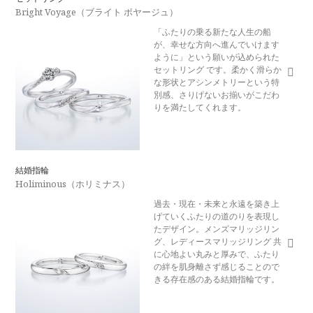
Bright Voyage（ブライト ボヤージュ）
「ふたりの乗る新たな人生の船
が、幸せな方向へ進んでいけます
ように」という願いが込められた
セットリング です。柔かく滑らか
な形状とアシンメトリーという特
別感、さりげないお揃いがこだわ
りを満たしてくれます。
結婚指輪
Holiminous（ホリミナス）
過去・現在・未来と永遠を築き上
げていくふたりの道のりを表現し
たデザイン。メンズマリッジリン
グ、レディースマリッジリング 共
に心地よい丸みと厚みで、ふたり
の絆を肌身離さず感じることので
きる存在感のある結婚指輪です。