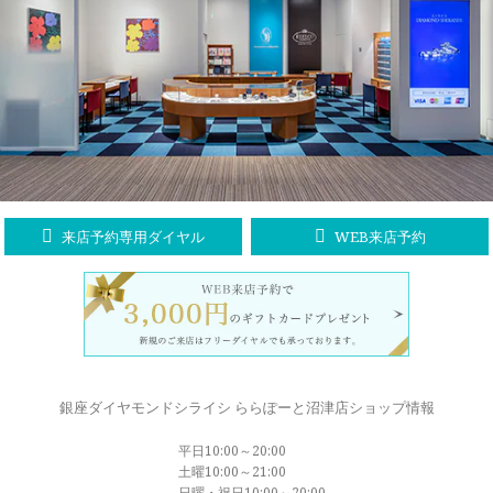
ラブレタージュエリー
商品クオリティ
クローズアップ
アニバーサリージュエリー
シライシについて
ダイヤモンドの品質
プロポーズアイテム
ダイヤモンド仕入れのこだわり
サービス
ブランドコンセプト
指輪の品質・特徴
お客様への想い
ニュース・フェア
シークレットストーン
来店予約専用ダイヤル
WEB来店予約
ブライダルリングへの想い
レーザー刻印サービス
店舗のご案内
パイオニアの想い
ナノジュエリーコート
よくあるご質問
パーフェクトフィットカウンセリング
永久保証サービス
銀座ダイヤモンドシライシ ららぽーと沼津店ショップ情報
リングコラム
プロフェッショナルズ
平日10:00～20:00
セミ・フルオーダー
土曜10:00～21:00
日曜・祝日10:00～20:00