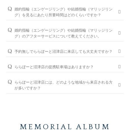
お客様のカスタマイズに合わせお造りしているセミオーダーシ
婚約指輪の閲覧人気ランキングはこちら
ステムのため、ご注文いただいてから概ね1か月～2ヶ月程いた
お客様に寄り添い続けてきた銀座ダイヤモンドシライシだから
婚約指輪（エンゲージリング）や結婚指輪（マリッジリン
だいております。婚約指輪をプロポーズの際に贈られる場合
こそ、骨格×指輪診断で似合うと好きを同時に叶えるパーフェ
結婚指輪の閲覧人気ランキングはこちら
グ）を見るにあたり所要時間はどのくらいですか？
は、予定日の2～3ヶ月程前、結婚指輪をご入籍や両家顔合わせ
クトフィットカウンセリングもございます。銀座ダイヤモンド
大体1時間半～2時間を予定しております。ご都合に合わせてご
のタイミングに合わせたい場合は、予定日の3ヶ月～半年程前
シライシの特長をご紹介すると共に納得のいく指輪選びをサポ
案内が可能ですのでお気軽にお申し付けください。
婚約指輪（エンゲージリング）や結婚指輪（マリッジリン
に余裕を持ってご準備いただくと安心です。
ートさせていただきますのでご安心ください。
グ）のアフターサービスについて教えてください。
ご来店予約はこちら
お急ぎの場合はコンシェルジュにご相談ください。
パーフェクトフィットカウンセリングは全店でお受けできます
おふたりの大切な婚約指輪と結婚指輪を生涯安心してお使いい
ので、お気軽にコンシェルジュにお申し付けください。
ただけるように、無期限メンテナンスを何度でもお受けできる
予約無しでららぽーと沼津店に来店しても大丈夫ですか？
「永久保証サービス」を、全国の店舗にてご提供しておりま
パーフェクトフィットカウンセリングと銀座ダイヤモンド
問題ございませんが、土日・祝日は混雑が予想されますので、
す。（軽井沢店を除く）転勤などでお住まいが変わられても、
シライシの特長はこちら
WEBでの来店予約がおすすめです。
ららぽーと沼津店の提携駐車場はありますか？
お近くの銀座ダイヤモンドシライシの店舗へお気軽にご相談く
ださい。
ららぽーと沼津と提携しております。
WEB予約＆初来店で、アンケート記入と婚約指輪（エンゲー
ジリング）・結婚指輪（マリッジリング）を試着頂いたお客様
ららぽーと沼津店には、どのような地域から来店される方
＜銀座ダイヤモンドシライシの永久保証内容＞
※無料駐車券発行はららぽーと沼津に準ずる
には3,000円分のギフトカードをプレゼントしております。
が多いですか？
「サイズ直し」「歪み直し」「石揺れ補修」「店頭クリーニン
グ」「再つや消し加工」「再ナノジュエリーコート加工」「レ
静岡県東部地域の沼津市、三島市、長泉町、清水町、函南町、
ご予約はWEBからの来店予約、もしくはお電話（ご予約専用
ーザー刻印の追加／変更」「レーザー刻印のデザイン持込み」
熱海市、伊豆市、伊豆の国市、伊東市、下田市、裾野市、御殿
ダイヤル（8:00～22:00）:
0078-6000-5222
）にて承ります。ご
「メレ揺れ／メレ落ち補修」「金属アレルギー対応リング有」
場市、小山町、富士市、富士宮市など、近隣の山梨県、神奈川
試着したいリングのイメージなどございましたら、ご予約時に
「新品交換（有料）」などがあります。
県など、他県からもお車や電車でご来店いただいております。
お伝えいただくとスムーズにご案内が可能です。
永久保証サービスについて
WEBからのご来店予約はこちら
MEMORIAL ALBUM