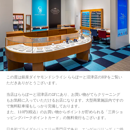
この度は銀座ダイヤモンドシライシ ららぽーと沼津店のHPをご覧い
ただきありがとうございます。
当店はららぽーと沼津店の2Fにあり、お買い物がてらクリーニング
もお気軽に入っていただけるお店になります。大型商業施設内ですの
で無料駐車場もしっかり完備しております。
また、110円(税込）のお買い物からポイントが貯められる「三井ショ
ッピングパークポイントカード」の無料発行もございます。
日本初ブライダルジュエリー専門店
であり、
エンゲージリング（ご婚