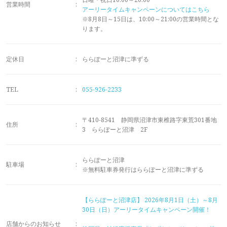
メモリアルアルバム
営業時間
:
アーリータイムキャンペーンについてはこちら
※8月8日～15日は、10:00～21:00の営業時間とな
ります。
定休日
:
ららぽーと沼津に準ずる
TEL
:
055-926-2233
〒410-8541 静岡県沼津市東椎路字東荒301番地
住所
:
3 ららぽーと沼津 2F
ららぽーと沼津
駐車場
:
※無料駐車券発行はららぽーと沼津に準ずる
【ららぽーと沼津店】
2026年8月1日（土）～8月
30日（日）アーリータイムキャンペーン開催！
店舗からのお知らせ
: