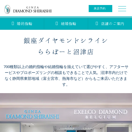
来店予約
婚約指輪
結婚指輪
店舗のご案内
0078-6000-5222
ご来店予約専用ダイヤル
新規ご来店予約専用ダイヤル（8:00～22:00）
銀座ダイヤモンドシライシ
カタログ請求
来店予約
ららぽーと沼津店
700種類以上の婚約指輪や結婚指輪を揃えていて選びやすく、アフターサ
ブライダルリング
ービスやプロポーズリングの相談もできることで人気。沼津市内だけで
なく静岡県東部地域（富士宮市、熱海市など）からもご来店いただきま
す。
ブライダルアイテム
婚約指輪
結婚指輪
アニバーサリージュエリー
ブライダルアイテム
セットリング
ティアラ
セットリングコレクション
ベビージュエリー
エタニティリング