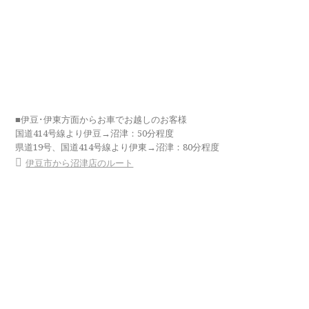
■伊豆･伊東方面からお車でお越しのお客様
国道414号線より伊豆→沼津：50分程度
県道19号、国道414号線より伊東→沼津：80分程度
伊豆市から沼津店のルート