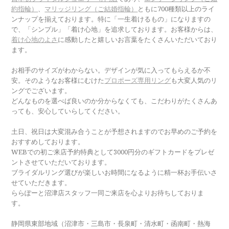
約指輪）
、
マリッジリング（ご結婚指輪）
ともに700種類以上のライ
ンナップを揃えております。特に「一生着けるもの」になりますの
で、「シンプル」「着け心地」を追求しております。お客様からは、
着け心地のよさ
に感動したと嬉しいお言葉をたくさんいただいており
ます。
お相手のサイズがわからない。デザインが気に入ってもらえるか不
安。そのようなお客様にむけた
プロポーズ専用リング
も大変人気のリ
ングでございます。
どんなものを選べば良いのか分からなくても、こだわりがたくさんあ
っても、安心していらしてください。
土日、祝日は大変混み合うことが予想されますのでお早めのご予約を
おすすめしております。
WEBでの初ご来店予約特典として3000円分のギフトカードをプレゼ
ントさせていただいております。
ブライダルリング選びが楽しいお時間になるように精一杯お手伝いさ
せていただきます。
ららぽーと沼津店スタッフ一同ご来店を心よりお待ちしておりま
す。
静岡県東部地域（沼津市・三島市・長泉町・清水町・函南町・熱海