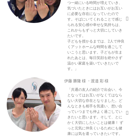
つ一緒にいる時間が増えていき、
気づいたときにはお互いがお互い
に必要な存在になっていたので
す。そばにいてくれることで感じ
られる安心感や幸せな気持ちは、
これからもずっと大切にしていき
たいです。
子どもを授かるまでは、2人で仲良
くアットホームな時間を過ごして
いこうと思います。子どもが生ま
れたあとは、毎日笑顔を絶やさず
温かい家庭を築いていきたいで
す。」
伊藤 勝隆 様 ・渡邉 彩 様
「共通の友人の紹介で出会い、今
となってはお互いがなくてはなら
ない大切な存在となりました。ど
んなときも相手を気遣い、想い合
っていつまでも仲よく過ごしてい
きたいと思います。そして、とに
かく大切にしたいことは健康！ ず
っと元気に仲良くいるためにも健
康には気を遣っていきたいです。