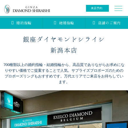
来店予約
婚約指輪
結婚指輪
店舗のご案内
0078-6000-5222
ご来店予約専用ダイヤル
新規ご来店予約専用ダイヤル（8:00～22:00）
銀座ダイヤモンドシライシ
カタログ請求
来店予約
新潟本店
700種類以上の婚約指輪・結婚指輪から、高品質でありながらお求めにな
ブライダルリング
りやすい価格でご提案することで人気。サプライズプロポーズのための
プロポーズリングもおすすめです。万代エリアでご来店をお待ちしてい
ます。
ブライダルアイテム
婚約指輪
結婚指輪
アニバーサリージュエリー
ブライダルアイテム
セットリング
ティアラ
セットリングコレクション
ベビージュエリー
エタニティリング