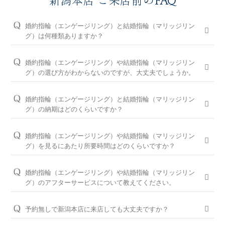
新潟本店 ご来店前のFAQ
婚約指輪（エンゲージリング）と結婚指輪（マリッジリン
グ）は何種類ありますか？
婚約指輪は150種類以上、結婚指輪は550種類以上、定番で人気
のデザインや、シンプルからゴージャスまで、豊富なラインナ
婚約指輪（エンゲージリング）や結婚指輪（マリッジリン
ップをご用意しております。オプションを組み合わせると数万
グ）の選び方がわからないのですが、大丈夫でしょうか。
通りの中から、おふたりらしさを叶える婚約指輪と結婚指輪を
問題ございません。ブライダルリングに精通した新潟本店のコ
ご提案しております。
ンシェルジュが、普段のイメージやライフスタイル、ご予算等
婚約指輪（エンゲージリング）と結婚指輪（マリッジリン
をお伺いして、ダイヤモンドとデザインをご提案させていただ
※ホームページで掲載しているのは一部の商品です。
グ）の納期はどのくらいですか？
きます。
お客様のカスタマイズに合わせお造りしているセミオーダーシ
婚約指輪の閲覧人気ランキングはこちら
ステムのため、ご注文いただいてから概ね1か月～2ヶ月程いた
お客様に寄り添い続けてきた銀座ダイヤモンドシライシだから
婚約指輪（エンゲージリング）や結婚指輪（マリッジリン
だいております。婚約指輪をプロポーズの際に贈られる場合
こそ、骨格×指輪診断で似合うと好きを同時に叶えるパーフェ
結婚指輪の閲覧人気ランキングはこちら
グ）を見るにあたり所要時間はどのくらいですか？
は、予定日の2～3ヶ月程前、結婚指輪をご入籍や両家顔合わせ
クトフィットカウンセリングもございます。銀座ダイヤモンド
大体1時間半～2時間を予定しております。ご都合に合わせてご
のタイミングに合わせたい場合は、予定日の3ヶ月～半年程前
シライシの特長をご紹介すると共に納得のいく指輪選びをサポ
案内が可能ですのでお気軽にお申し付けください。
婚約指輪（エンゲージリング）や結婚指輪（マリッジリン
に余裕を持ってご準備いただくと安心です。
ートさせていただきますのでご安心ください。
グ）のアフターサービスについて教えてください。
ご来店予約はこちら
お急ぎの場合はコンシェルジュにご相談ください。
パーフェクトフィットカウンセリングは全店でお受けできます
おふたりの大切な婚約指輪と結婚指輪を生涯安心してお使いい
ので、お気軽にコンシェルジュにお申し付けください。
ただけるように、無期限メンテナンスを何度でもお受けできる
予約無しで新潟本店に来店しても大丈夫ですか？
「永久保証サービス」を、全国の店舗にてご提供しておりま
パーフェクトフィットカウンセリングと銀座ダイヤモンド
問題ございませんが、土日・祝日は混雑が予想されますので、