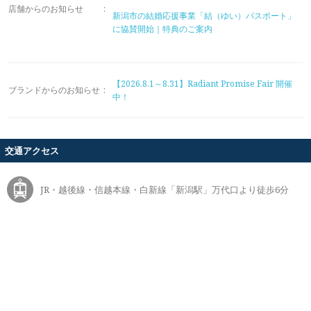
店舗からのお知らせ
:
新潟市の結婚応援事業「結（ゆい）パスポート」
に協賛開始｜特典のご案内
【2026.8.1～8.31】Radiant Promise Fair 開催
ブランドからのお知らせ
:
中！
交通アクセス
JR・越後線・信越本線・白新線「新潟駅」万代口より徒歩6分