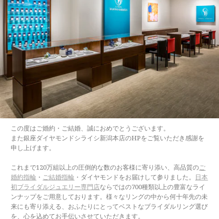
この度はご婚約・ご結婚、誠におめでとうございます。
また銀座ダイヤモンドシライシ新潟本店のHPをご覧いただき感謝を
申し上げます。
これまで120万組以上の圧倒的な数のお客様に寄り添い、高品質の
ご
婚約指輪
・
ご結婚指輪
・ダイヤモンドをお届けして参りました。
日本
初ブライダルジュエリー専門店
ならではの700種類以上の豊富なライ
ンナップをご用意しております。様々なリングの中から何十年先の未
来にも寄り添える、おふたりにとってベストなブライダルリング選び
を、心を込めてお手伝いさせていただきます。