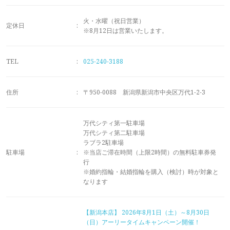
メモリアルアルバム
火・水曜（祝日営業）
定休日
:
※8月12日は営業いたします。
TEL
:
025-240-3188
住所
:
〒950-0088 新潟県新潟市中央区万代1-2-3
万代シティ第一駐車場
万代シティ第二駐車場
ラブラ2駐車場
駐車場
:
※当店ご滞在時間（上限2時間）の無料駐車券発
行
※婚約指輪・結婚指輪を購入（検討）時が対象と
なります
【新潟本店】
2026年8月1日（土）～8月30日
（日）アーリータイムキャンペーン開催！