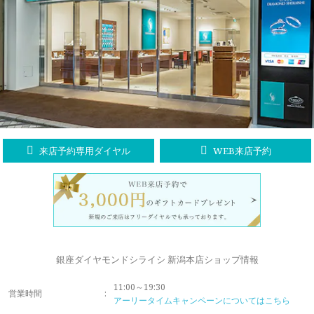
ラブレタージュエリー
商品クオリティ
クローズアップ
アニバーサリージュエリー
シライシについて
ダイヤモンドの品質
プロポーズアイテム
ダイヤモンド仕入れのこだわり
サービス
ブランドコンセプト
指輪の品質・特徴
お客様への想い
ニュース・フェア
シークレットストーン
来店予約専用ダイヤル
WEB来店予約
ブライダルリングへの想い
レーザー刻印サービス
店舗のご案内
パイオニアの想い
ナノジュエリーコート
よくあるご質問
パーフェクトフィットカウンセリング
永久保証サービス
銀座ダイヤモンドシライシ 新潟本店ショップ情報
リングコラム
プロフェッショナルズ
11:00～19:30
セミ・フルオーダー
営業時間
:
アーリータイムキャンペーンについてはこちら