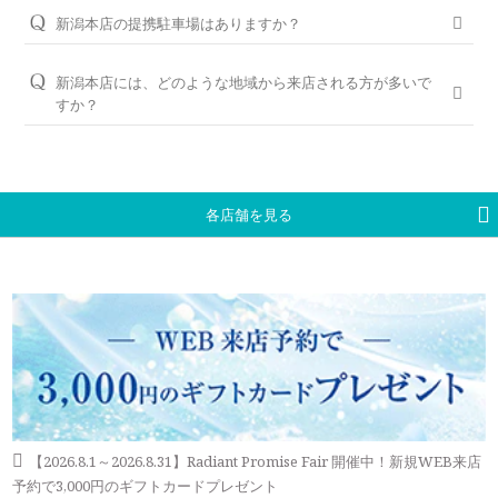
す。（軽井沢店を除く）転勤などでお住まいが変わられても、
シライシの特長はこちら
WEBでの来店予約がおすすめです。
新潟本店の提携駐車場はありますか？
お近くの銀座ダイヤモンドシライシの店舗へお気軽にご相談く
ださい。
万代シティ第一駐車場、 万代シティ第二駐車場、 ラブラ2駐車
WEB予約＆初来店で、アンケート記入と婚約指輪（エンゲー
場と提携しております。
ジリング）・結婚指輪（マリッジリング）を試着頂いたお客様
新潟本店には、どのような地域から来店される方が多いで
＜銀座ダイヤモンドシライシの永久保証内容＞
には3,000円分のギフトカードをプレゼントしております。
すか？
「サイズ直し」「歪み直し」「石揺れ補修」「店頭クリーニン
※当店ご滞在時間（上限2時間）の無料駐車券発行
グ」「再つや消し加工」「再ナノジュエリーコート加工」「レ
新潟市、長岡市、三条市、燕市、柏崎市、上越市、南魚沼市、
※婚約指輪・結婚指輪を購入（検討）時が対象となります
ご予約はWEBからの来店予約、もしくはお電話（ご予約専用
ーザー刻印の追加／変更」「レーザー刻印のデザイン持込み」
新発田市、佐渡市（佐渡島）や、福島県の会津若松市、喜多方
ダイヤル（8:00～22:00）:
0078-6000-5222
）にて承ります。ご
「メレ揺れ／メレ落ち補修」「金属アレルギー対応リング有」
市など、他県からもお車や電車でご来店いただいております。
試着したいリングのイメージなどございましたら、ご予約時に
「新品交換（有料）」などがあります。
お伝えいただくとスムーズにご案内が可能です。
各店舗を見る
永久保証サービスについて
WEBからのご来店予約はこちら
【2026.8.1～2026.8.31】Radiant Promise Fair 開催中！新規WEB来店
予約で3,000円のギフトカードプレゼント