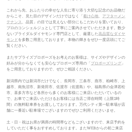
これから先、おふたりの幸せな人生に寄り添う大切な記念のお品物だ
からこそ、見た目のデザインだけではなく「
着け心地
、
アフターメン
テナンス
、品質」の目では見えない部分にもこだわりを置いており、
プロのコンシェルジュとして丁寧にご案内させていただきます。数少
ないブライダルダイヤモンド専門店として、厳選した
高品質なダイヤ
モンド
を多数ご用意しております。本物の輝きをぜひ一度店頭にてご
覧ください。
またサプライズプロポーズをお考えのお客様は、サイズやデザインの
好みが分からなくても安心なプロポーズ専用の「
プロポーズリング
」
をご用意しておりますので、ぜひご相談ください。
新潟県内では新潟市だけでなく、長岡市、三条市、燕市、柏崎市、上
越市、南魚沼市、新発田市、佐渡市（佐渡島）や、福島県の会津若松
市、喜多方市など各所から多くのお客様にご来店いただいているの
で、お車でご来店いただけるお客様には当店ご滞在時間（上限2時
間）の無料駐車券をお渡ししております。万代シティ第一駐車場が店
舗に一番近い駐車場でございますのでぜひご利用くださいませ。
土・日・祝はお席が満席の時間帯などもございますので、来店予約を
していただく事をおすすめしております。またWEBからの初ご来店