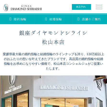
来店予約
婚約指輪
結婚指輪
店舗のご案内
0078-6000-5222
ご来店予約専用ダイヤル
新規ご来店予約専用ダイヤル（8:00～22:00）
銀座ダイヤモンドシライシ
カタログ請求
来店予約
松山本店
愛媛県最大級の婚約指輪と結婚指輪のラインナップを誇り、120万組以上
ブライダルリング
のおふたりの想いを叶えてきたブランドです。高品質の婚約指輪や結婚
指輪をお求めになりやすい価格で、松山本店コンシェルジュがご提案い
たします。
ブライダルアイテム
婚約指輪
結婚指輪
アニバーサリージュエリー
ブライダルアイテム
セットリング
ティアラ
セットリングコレクション
ベビージュエリー
エタニティリング