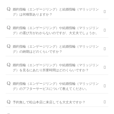
婚約指輪（エンゲージリング）と結婚指輪（マリッジリン
グ）は何種類ありますか？
婚約指輪は150種類以上、結婚指輪は550種類以上、定番で人気
のデザインや、シンプルからゴージャスまで、豊富なラインナ
婚約指輪（エンゲージリング）や結婚指輪（マリッジリン
ップをご用意しております。オプションを組み合わせると数万
グ）の選び方がわからないのですが、大丈夫でしょうか。
通りの中から、おふたりらしさを叶える婚約指輪と結婚指輪を
問題ございません。ブライダルリングに精通した松山本店のコ
ご提案しております。
ンシェルジュが、普段のイメージやライフスタイル、ご予算等
婚約指輪（エンゲージリング）と結婚指輪（マリッジリン
をお伺いして、ダイヤモンドとデザインをご提案させていただ
※ホームページで掲載しているのは一部の商品です。
グ）の納期はどのくらいですか？
きます。
お客様のカスタマイズに合わせお造りしているセミオーダーシ
婚約指輪の閲覧人気ランキングはこちら
ステムのため、ご注文いただいてから概ね1か月～2ヶ月程いた
お客様に寄り添い続けてきた銀座ダイヤモンドシライシだから
婚約指輪（エンゲージリング）や結婚指輪（マリッジリン
だいております。婚約指輪をプロポーズの際に贈られる場合
こそ、骨格×指輪診断で似合うと好きを同時に叶えるパーフェ
結婚指輪の閲覧人気ランキングはこちら
グ）を見るにあたり所要時間はどのくらいですか？
は、予定日の2～3ヶ月程前、結婚指輪をご入籍や両家顔合わせ
クトフィットカウンセリングもございます。銀座ダイヤモンド
大体1時間半～2時間を予定しております。ご都合に合わせてご
のタイミングに合わせたい場合は、予定日の3ヶ月～半年程前
シライシの特長をご紹介すると共に納得のいく指輪選びをサポ
案内が可能ですのでお気軽にお申し付けください。
婚約指輪（エンゲージリング）や結婚指輪（マリッジリン
に余裕を持ってご準備いただくと安心です。
ートさせていただきますのでご安心ください。
グ）のアフターサービスについて教えてください。
ご来店予約はこちら
お急ぎの場合はコンシェルジュにご相談ください。
パーフェクトフィットカウンセリングは全店でお受けできます
おふたりの大切な婚約指輪と結婚指輪を生涯安心してお使いい
ので、お気軽にコンシェルジュにお申し付けください。
ただけるように、無期限メンテナンスを何度でもお受けできる
予約無しで松山本店に来店しても大丈夫ですか？
「永久保証サービス」を、全国の店舗にてご提供しておりま
パーフェクトフィットカウンセリングと銀座ダイヤモンド
問題ございませんが、土日・祝日は混雑が予想されますので、
す。（軽井沢店を除く）転勤などでお住まいが変わられても、
シライシの特長はこちら