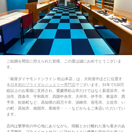
ご結婚を間近に控えられた皆様、この度は誠におめでとうございま
す。
「銀座ダイヤモンドシライシ 松山本店」は、大街道中ほどに位置す
る
日本初のブライダルジュエリー専門店
でございます。31年で120万
組以上のお客様に支持され、愛媛県松山市だけではなく新居浜市、今
治市、西条市、宇和島市、四国中央市、大州市、伊予市、東温市、西
予市、松前町など、高知県の四万十市、須崎市、宿毛市、土佐市、い
の町、高知市、南国市、香南市・・・などからもご来店いただいてい
ます。
店内は繁華街の中心地にありながら、喧騒とかけ離れた落ち着きのあ
る雰囲気。プライベートサロンに訪れたように優雅な気分でお過ごし