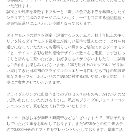
いただけます。
誠実さや純潔を象徴するブルーと「寿」の色である赤を基調としたイ
ンテリアも門出のステージにふさわしく、一生を共にする
婚約指輪
・
結婚指輪
選びにふさわしい空間となっております。
ダイヤモンドの輝きを測定・評価するシステムと、数十年以上のキャ
リアを誇るダイヤモンド鑑定士が厳しい基準で選んだので、どれをお
選びになっていただいても素晴らしい輝きをご堪能できるダイヤモン
ドと、テイスト多彩な婚約指輪デザインの数々をご用意。まずはじっ
くりと店内をご覧いただき、お好きなものがございましたら、ご試着
もご自由にお楽しみくださいませ。120万組以上のカップルに寄り添
い続けてきた日本初のブライダルジュエリー専門店ならではの知識豊
富なスタッフが、おふたりのご結婚に対する想いや願いを大切に、丁
寧にご案内させていただきます。
ブライダルリングに出逢うまでのプロセスそのものも、かけがえのな
い思い出にしていただけるように。私どもブライダルジュエリーコン
シェルジュが、真心込めてお手伝いいたします。
土・日・祝はお席が満席の時間帯などもございますので、来店予約を
していただく事をお勧めしております。またWEBからの初ご来店予
約で3,000円分のギフト券をプレゼントいたしております。是非ご活