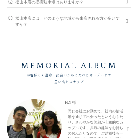
WEBでの来店予約がおすすめです。
松山本店の提携駐車場はありますか？
お近くの銀座ダイヤモンドシライシの店舗へお気軽にご相談く
ださい。
お城下パーキング２番町、三越本館パーキング、花月パーキン
WEB予約＆初来店で、アンケート記入と婚約指輪（エンゲー
グ、フラワーパーキング二番町、グリーンパーキング、
ジリング）・結婚指輪（マリッジリング）を試着頂いたお客様
松山本店には、どのような地域から来店される方が多いで
＜銀座ダイヤモンドシライシの永久保証内容＞
P.ZONEと提携しております。
には3,000円分のギフトカードをプレゼントしております。
すか？
「サイズ直し」「歪み直し」「石揺れ補修」「店頭クリーニン
グ」「再つや消し加工」「再ナノジュエリーコート加工」「レ
松山市、今治市、新居浜市、西条市、四国中央市、宇和島市、
※当店ご滞在時間（上限2時間）の無料駐車券発行
ご予約はWEBからの来店予約、もしくはお電話（ご予約専用
ーザー刻印の追加／変更」「レーザー刻印のデザイン持込み」
大洲市、西予市、伊予市、東温市など、愛媛県全域からお車や
※婚約指輪・結婚指輪を購入（検討）時が対象となります
ダイヤル（8:00～22:00）:
0078-6000-5222
）にて承ります。ご
「メレ揺れ／メレ落ち補修」「金属アレルギー対応リング有」
電車でご来店いただいております。
試着したいリングのイメージなどございましたら、ご予約時に
「新品交換（有料）」などがあります。
お伝えいただくとスムーズにご案内が可能です。
永久保証サービスについて
WEBからのご来店予約はこちら
MEMORIAL ALBUM
お客様との運命・出会いからこだわりオーダーまで
思い出をスナップ
H.Y 様
同じ会社にお勤めで、社内の部活
動を通じて出会ったというおふた
り。さわやかな笑顔が印象的なカ
ップルです。共通の趣味をお持ち
のおふたりなので、ご結婚後も一