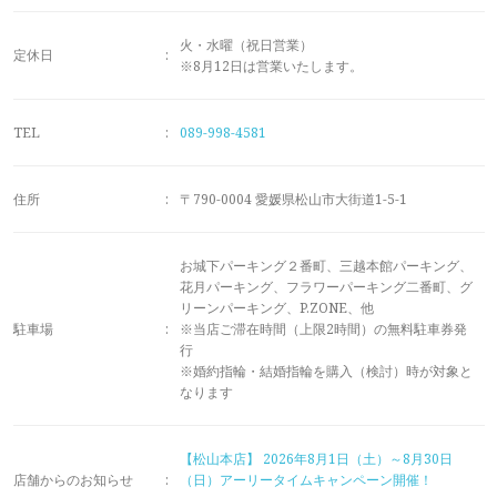
メモリアルアルバム
火・水曜（祝日営業）
定休日
:
※8月12日は営業いたします。
TEL
:
089-998-4581
住所
:
〒790-0004 愛媛県松山市大街道1-5-1
お城下パーキング２番町、三越本館パーキング、
花月パーキング、フラワーパーキング二番町、グ
リーンパーキング、P.ZONE、他
駐車場
:
※当店ご滞在時間（上限2時間）の無料駐車券発
行
※婚約指輪・結婚指輪を購入（検討）時が対象と
なります
【松山本店】
2026年8月1日（土）～8月30日
店舗からのお知らせ
:
（日）アーリータイムキャンペーン開催！