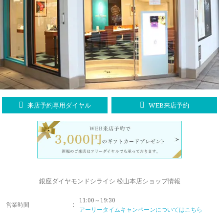
ラブレタージュエリー
商品クオリティ
クローズアップ
アニバーサリージュエリー
シライシについて
ダイヤモンドの品質
プロポーズアイテム
ダイヤモンド仕入れのこだわり
サービス
ブランドコンセプト
指輪の品質・特徴
お客様への想い
ニュース・フェア
シークレットストーン
来店予約専用ダイヤル
WEB来店予約
ブライダルリングへの想い
レーザー刻印サービス
店舗のご案内
パイオニアの想い
ナノジュエリーコート
よくあるご質問
パーフェクトフィットカウンセリング
永久保証サービス
銀座ダイヤモンドシライシ 松山本店ショップ情報
リングコラム
プロフェッショナルズ
11:00～19:30
セミ・フルオーダー
営業時間
:
アーリータイムキャンペーンについてはこちら