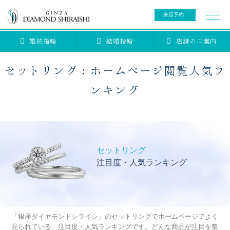
来店予約
婚約指輪
結婚指輪
店舗のご案内
0078-6000-5222
ご来店予約専用ダイヤル
新規ご来店予約専用ダイヤル（8:00～22:00）
セットリング：ホームページ閲覧人気ラ
カタログ請求
来店予約
ンキング
ブライダルリング
婚約指輪
閲覧人気
セットリング
ブライダルアイテム
婚約指輪
注目度・人気ランキング
ランキング
結婚指輪
アニバーサリージュエリー
ブライダルアイテム
結婚指輪
セットリング
閲覧人気
ティアラ
セットリングコレクション
ベビージュエリー
「銀座ダイヤモンドシライシ」のセットリングでホームページでよく
ランキング
見られている、注目度・人気ランキングです。どんな商品が注目を集
エタニティリング