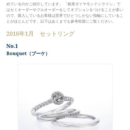
めているのかご紹介しています。 「銀座ダイヤモンドシライシ」で
ラブレタージュエリー
商品クオリティ
はセミオーダーやフルオーダーをしてオプションをつけることが多い
セットリング
クローズアップ
ので、購入しているお客様は世界でひとつしかない指輪にしているこ
アニバーサリージュエリー
とがほとんどです。以下はあくまでも参考程度にご覧ください。
閲覧人気
シライシについて
ダイヤモンドの品質
プロポーズアイテム
2016年1月 セットリング
ランキング
ダイヤモンド仕入れのこだわり
サービス
ブランドコンセプト
No.1
Bouquet（ブーケ）
指輪の品質・特徴
お客様への想い
ニュース・フェア
シークレットストーン
ブライダルリングへの想い
レーザー刻印サービス
店舗のご案内
パイオニアの想い
ナノジュエリーコート
よくあるご質問
パーフェクトフィットカウンセリング
永久保証サービス
リングコラム
プロフェッショナルズ
セミ・フルオーダー