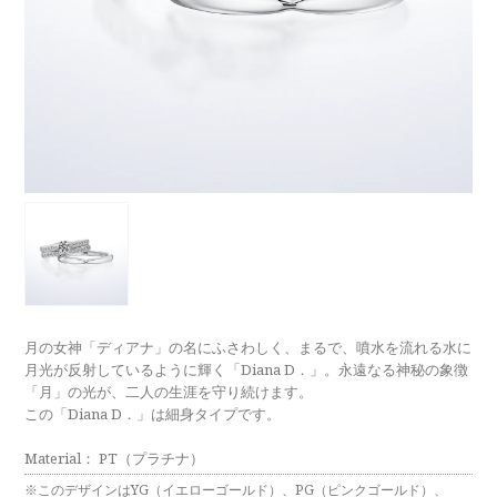
ラブレタージュエリー
商品クオリティ
クローズアップ
アニバーサリージュエリー
シライシについて
ダイヤモンドの品質
プロポーズアイテム
ダイヤモンド仕入れのこだわり
サービス
ブランドコンセプト
指輪の品質・特徴
お客様への想い
ニュース・フェア
シークレットストーン
ブライダルリングへの想い
レーザー刻印サービス
店舗のご案内
パイオニアの想い
ナノジュエリーコート
月の女神「ディアナ」の名にふさわしく、まるで、噴水を流れる水に
よくあるご質問
月光が反射しているように輝く「Diana D．」。永遠なる神秘の象徴
パーフェクトフィットカウンセリング
「月」の光が、二人の生涯を守り続けます。
永久保証サービス
この「Diana D．」は細身タイプです。
リングコラム
プロフェッショナルズ
セミ・フルオーダー
Material： PT（プラチナ）
※このデザインはYG（イエローゴールド）、PG（ピンクゴールド）、