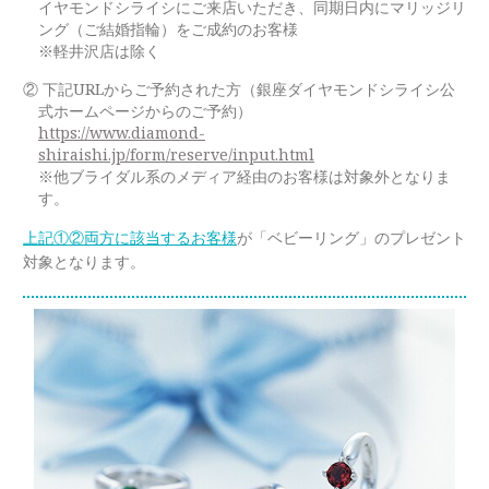
イヤモンドシライシにご来店いただき、同期日内にマリッジリ
ラブレタージュエリー
ング（ご結婚指輪）をご成約のお客様
商品クオリティ
クローズアップ
※軽井沢店は除く
アニバーサリージュエリー
② 下記URLからご予約された方（銀座ダイヤモンドシライシ公
シライシについて
ダイヤモンドの品質
プロポーズアイテム
式ホームページからのご予約）
https://www.diamond-
ダイヤモンド仕入れのこだわり
shiraishi.jp/form/reserve/input.html
サービス
ブランドコンセプト
※他ブライダル系のメディア経由のお客様は対象外となりま
す。
指輪の品質・特徴
お客様への想い
ニュース・フェア
シークレットストーン
上記①②両方に該当するお客様
が「ベビーリング」のプレゼント
対象となります。
ブライダルリングへの想い
レーザー刻印サービス
店舗のご案内
パイオニアの想い
ナノジュエリーコート
よくあるご質問
パーフェクトフィットカウンセリング
永久保証サービス
リングコラム
プロフェッショナルズ
セミ・フルオーダー