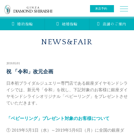
来店予約
婚約指輪
結婚指輪
店舗のご案内
0078-6000-5222
ご来店予約専用ダイヤル
新規ご来店予約専用ダイヤル（8:00～22:00）
NEWS&FAIR
カタログ請求
来店予約
2019/05/01
ブライダルリング
祝 「令和」改元企画
日本初ブライダルジュエリー専門店である銀座ダイヤモンドシラ
ブライダルアイテム
婚約指輪
イシでは、新元号「令和」を祝し、下記対象のお客様に銀座ダイ
ヤモンドシライシオリジナル「ベビーリング」をプレゼントさせ
結婚指輪
ていただきます。
アニバーサリージュエリー
ブライダルアイテム
セットリング
「ベビーリング」プレゼント対象のお客様について
ティアラ
セットリングコレクション
ベビージュエリー
① 2019年5月1日（水）～2019年5月6日（月）に全国の銀座ダ
エタニティリング