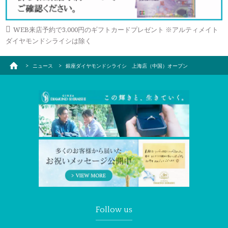
ラブレタージュエリー
商品クオリティ
クローズアップ
WEB来店予約で3,000円のギフトカードプレゼント ※アルティメイト
アニバーサリージュエリー
ダイヤモンドシライシは除く
シライシについて
ダイヤモンドの品質
プロポーズアイテム
ニュース
銀座ダイヤモンドシライシ 上海店（中国）オープン
ダイヤモンド仕入れのこだわり
サービス
ブランドコンセプト
指輪の品質・特徴
お客様への想い
ニュース・フェア
シークレットストーン
ブライダルリングへの想い
レーザー刻印サービス
店舗のご案内
パイオニアの想い
ナノジュエリーコート
よくあるご質問
パーフェクトフィットカウンセリング
永久保証サービス
リングコラム
プロフェッショナルズ
セミ・フルオーダー
Follow us