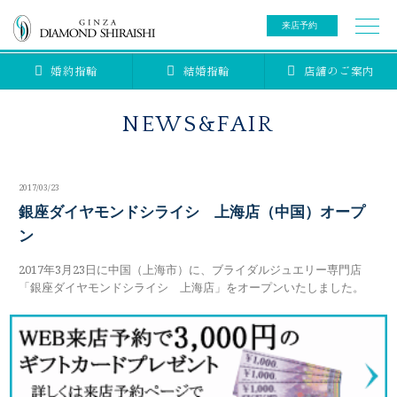
来店予約
婚約指輪
結婚指輪
店舗のご案内
0078-6000-5222
ご来店予約専用ダイヤル
新規ご来店予約専用ダイヤル（8:00～22:00）
NEWS&FAIR
カタログ請求
来店予約
2017/03/23
ブライダルリング
銀座ダイヤモンドシライシ 上海店（中国）オープ
ン
ブライダルアイテム
婚約指輪
2017年3月23日に中国（上海市）に、ブライダルジュエリー専門店
「銀座ダイヤモンドシライシ 上海店」をオープンいたしました。
結婚指輪
アニバーサリージュエリー
ブライダルアイテム
セットリング
ティアラ
セットリングコレクション
ベビージュエリー
エタニティリング