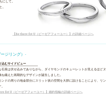
ちにして。
と。
【Be there fot U（ビーゼアフォーユー）】の詳細ページへ
エンゲージリング）-
り込むサイドビュー
な石座は伏せ込みでありながら、ダイヤモンドのキューレットが見えるほどヌ
兼ね備えた画期的なデザインが誕生しました。
モンドの周りの地金部分にスリット状の空間を大胆に設けることにより、リン
す。
there fot U（ビーゼアフォーユー）】婚約指輪の詳細ページへ