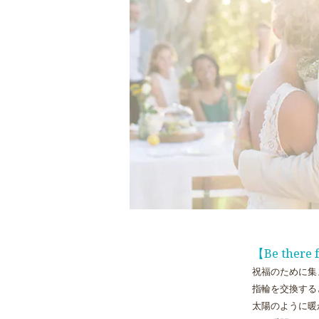
【Be the
祝福のために集
指輪を交換する
太陽のように暖