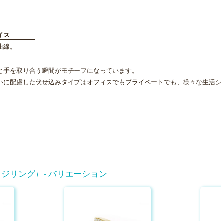
イス
曲線。
と手を取り合う瞬間がモチーフになっています。
いに配慮した伏せ込みタイプはオフィスでもプライベートでも、様々な生活
（マリッジリング）- バリエーション