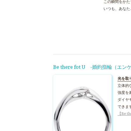
この瞬間をかた
いつも、あなた
Be there fot U -婚約指輪（
光を取
立体的
強度を
ダイヤ
できま
【Be 