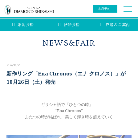
来店予約
婚約指輪
結婚指輪
店舗のご案内
0078-6000-5222
ご来店予約専用ダイヤル
新規ご来店予約専用ダイヤル（8:00～22:00）
NEWS&FAIR
カタログ請求
来店予約
2024/10/23
ブライダルリング
新作リング「Ena Chronos（エナ クロノス）」が
10月26日（土）発売
ブライダルアイテム
婚約指輪
ギリシャ語で「ひとつの時」、
結婚指輪
アニバーサリージュエリー
ブライダルアイテム
“Ena Chronos”
ふたつの時が結ばれ、美しく輝き時を超えていく
セットリング
ティアラ
セットリングコレクション
ベビージュエリー
エタニティリング