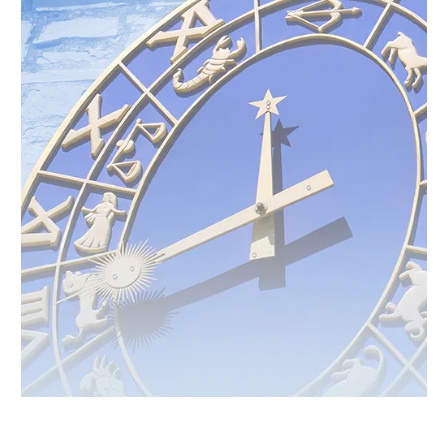
ラブレタージュエリー
商品クオリティ
クローズアップ
アニバーサリージュエリー
シライシについて
ダイヤモンドの品質
プロポーズアイテム
ダイヤモンド仕入れのこだわり
サービス
ブランドコンセプト
指輪の品質・特徴
お客様への想い
ニュース・フェア
シークレットストーン
ブライダルリングへの想い
レーザー刻印サービス
店舗のご案内
パイオニアの想い
ナノジュエリーコート
よくあるご質問
パーフェクトフィットカウンセリング
永久保証サービス
リングコラム
プロフェッショナルズ
セミ・フルオーダー