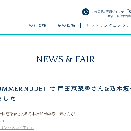
0
ご来店予約専用ダイヤル
新規ご来店予約専用
婚約指輪
結婚指輪
セットリングコレクシ
NEWS & FAIR
MMER NUDE」で 戸田恵梨香さん&乃木坂
ました
で戸田恵梨香さん&乃木坂46 橋本奈々未さんが
）♪
ea（プリンセスレイア）』