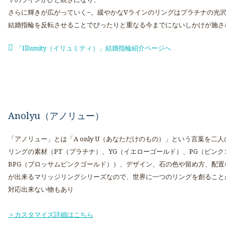
さらに輝きが広がっていく−。緩やかなVラインのリングはプラチナの光
結婚指輪を反転させることでぴったりと重なる今までにないしかけが施さ
「Illumity（イリュミティ）」結婚指輪紹介ページへ
Anolyu（アノリュー）
「アノリュー」とは「A only U（あなただけのもの）」という言葉を
リングの素材（PT（プラチナ）、YG（イエローゴールド）、PG（ピンク
BPG（ブロッサムピンクゴールド））、デザイン、石の色や留め方、配
が出来るマリッジリングシリーズなので、世界に一つのリングを創ること
対応出来ない物もあり
＞カスタマイズ詳細はこちら