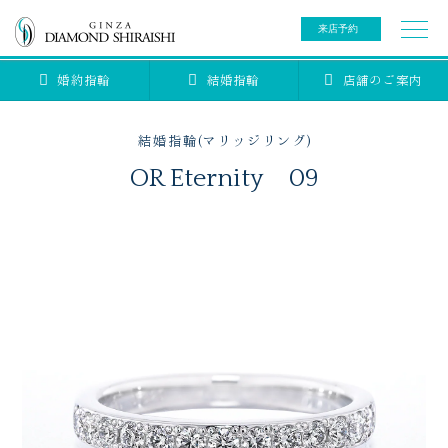
来店予約
婚約指輪
結婚指輪
店舗のご案内
0078-6000-5222
ご来店予約専用ダイヤル
新規ご来店予約専用ダイヤル（8:00～22:00）
結婚指輪(マリッジリング)
カタログ請求
来店予約
OR Eternity 09
ブライダルリング
ブライダルアイテム
婚約指輪
結婚指輪
アニバーサリージュエリー
ブライダルアイテム
セットリング
ティアラ
セットリングコレクション
ベビージュエリー
エタニティリング