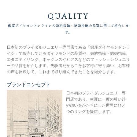
QUALITY
銀座ダイヤモンドシライシの婚約指輪・結婚指輪の品質に関して紹介しま
す。
日本初のブライダルジュエリー専門店である「銀座ダイヤモンドシラ
イシ」で販売しているダイヤモンドの品質や、婚約指輪・結婚指輪、
エタニティリング、ネックレスやピアスなどのファッションジュエリ
ーの品質を紹介します。先駆者だからこそお客様に寄り添い、お客様
の声を反映して、これまで取り組んできたことを紹介します。
ブランドコンセプト
銀
日本初のブライダルジュエリー専
門店であり、生涯に一度の尊い絆
や想いをかたちにした世界にひと
つのリングを提供します。