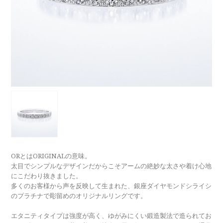
ラブレタージュエリー
商品クオリティ
クローズアップ
アニバーサリージュエリー
シライシについて
ダイヤモンドの品質
プロポーズアイテム
ダイヤモンド仕入れのこだわり
サービス
ブランドコンセプト
指輪の品質・特徴
お客様への想い
ニュース・フェア
シークレットストーン
ブライダルリングへの想い
レーザー刻印サービス
店舗のご案内
パイオニアの想い
ナノジュエリーコート
ORとはORIGINALの意味。
よくあるご質問
太目でシンプルなデザインだからこそアームの絶妙な太さや着け心地
パーフェクトフィットカウンセリング
にこだわり抜きました。
永久保証サービス
多くのお客様から声を反映して生まれた、銀座ダイヤモンドシライシ
リングコラム
のプラチナで彫留めのオリジナルリングです。
プロフェッショナルズ
セミ・フルオーダー
エタニティタイプは強度が高く、ゆがみにくい鍛造製法で造られてお