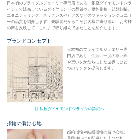
日本初のブライダルジュエリー専門店である「銀座ダイヤモンドシラ
イシ」で販売しているダイヤモンドの品質や、婚約指輪・結婚指輪、
エタニティリング、ネックレスやピアスなどのファッションジュエリ
ーの品質を紹介します。先駆者だからこそお客様に寄り添い、お客様
の声を反映して、これまで取り組んできたことを紹介します。
ブランドコンセプト
銀
日本初のブライダルジュエリー専
門店であり、生涯に一度の尊い絆
や想いをかたちにした世界にひと
つのリングを提供します。
銀座ダイヤモンドシライシの詳細へ
指輪の着け心地
婚
婚約指輪や結婚指輪の着け心地、
普段使いにも配慮した十分な強