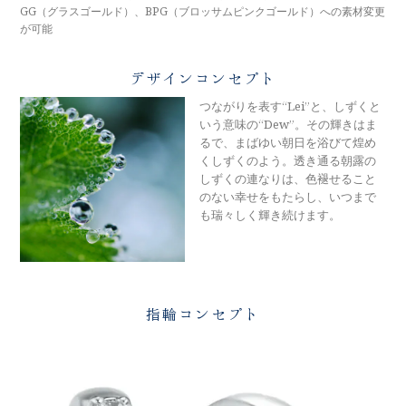
メモリアルアルバム
GG（グラスゴールド）、BPG（ブロッサムピンクゴールド）への素材変更
が可能
デザインコンセプト
つながりを表す“Lei”と、しずくと
いう意味の“Dew”。その輝きはま
るで、まばゆい朝日を浴びて煌め
くしずくのよう。透き通る朝露の
しずくの連なりは、色褪せること
のない幸せをもたらし、いつまで
も瑞々しく輝き続けます。
指輪コンセプト