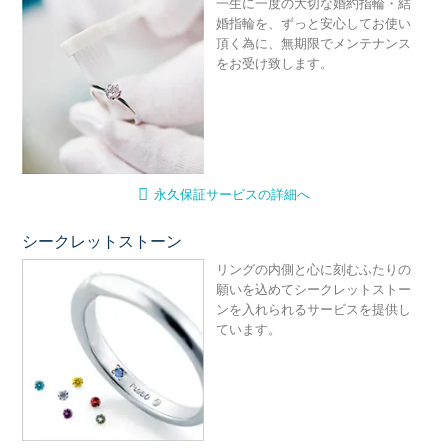
一生に一度の大切な婚約指輪・結
婚指輪を、ずっと安心してお使い
頂く為に、無期限でメンテナンス
をお受け致します。
永久保証サービスの詳細へ
シークレットストーン
シ
リングの内側と心に刻むふたりの
願いを込めてシークレットストー
ンを入れられるサービスを提供し
ています。