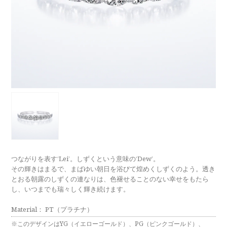
ラブレタージュエリー
商品クオリティ
クローズアップ
アニバーサリージュエリー
シライシについて
ダイヤモンドの品質
プロポーズアイテム
ダイヤモンド仕入れのこだわり
サービス
ブランドコンセプト
指輪の品質・特徴
お客様への想い
ニュース・フェア
シークレットストーン
ブライダルリングへの想い
レーザー刻印サービス
店舗のご案内
パイオニアの想い
ナノジュエリーコート
つながりを表す‘Lei’。しずくという意味の‘Dew’。
よくあるご質問
その輝きはまるで、まばゆい朝日を浴びて煌めくしずくのよう。透き
パーフェクトフィットカウンセリング
とおる朝露のしずくの連なりは、色褪せることのない幸せをもたら
永久保証サービス
し、いつまでも瑞々しく輝き続けます。
リングコラム
プロフェッショナルズ
セミ・フルオーダー
Material： PT（プラチナ）
※このデザインはYG（イエローゴールド）、PG（ピンクゴールド）、