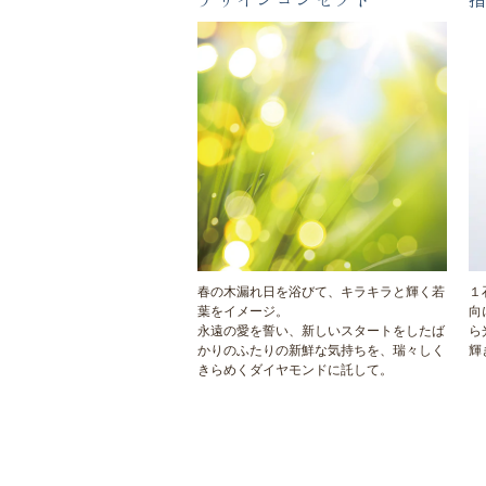
デザインコンセプト
春の木漏れ日を浴びて、キラキラと輝く若
１
葉をイメージ。
向
永遠の愛を誓い、新しいスタートをしたば
ら
かりのふたりの新鮮な気持ちを、瑞々しく
輝
きらめくダイヤモンドに託して。