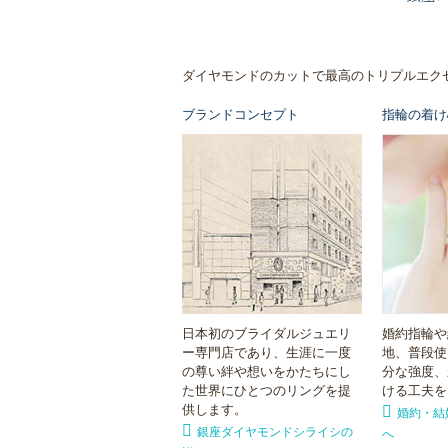
ダイヤモンドのカットで最高のトリプルエク
ブランドコンセプト
指輪の着け
日本初のブライダルジュエリ
婚約指輪や
ー専門店であり、生涯に一度
地、普段使
の尊い絆や想いをかたちにし
分な強度、
た世界にひとつのリングを提
ける工夫を
供します。
婚約・結
銀座ダイヤモンドシライシの
へ