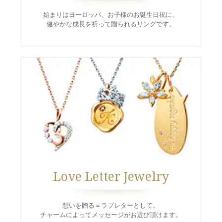
ラブレタージュエリー
商品クオリティ
始まりはヨーロッパ、お子様のお誕生日祝に、
クローズアップ
健やかな成長を祈って贈られるリングです。
アニバーサリージュエリー
シライシについて
ダイヤモンドの品質
プロポーズアイテム
ダイヤモンド仕入れのこだわり
サービス
ブランドコンセプト
指輪の品質・特徴
お客様への想い
ニュース・フェア
シークレットストーン
ブライダルリングへの想い
レーザー刻印サービス
店舗のご案内
パイオニアの想い
ナノジュエリーコート
よくあるご質問
Love Letter Jewelry
パーフェクトフィットカウンセリング
永久保証サービス
リングコラム
プロフェッショナルズ
セミ・フルオーダー
想いを贈る＝ラブレターとして。
チャームによってメッセージがお選び頂けます。