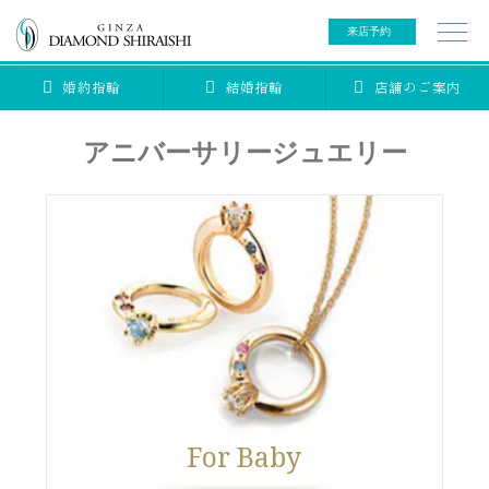
来店予約
婚約指輪
結婚指輪
店舗のご案内
0078-6000-5222
ご来店予約専用ダイヤル
新規ご来店予約専用ダイヤル（8:00～22:00）
アニバーサリージュエリー
カタログ請求
来店予約
ブライダルリング
ブライダルアイテム
婚約指輪
結婚指輪
アニバーサリージュエリー
ブライダルアイテム
セットリング
ティアラ
For Baby
セットリングコレクション
ベビージュエリー
エタニティリング