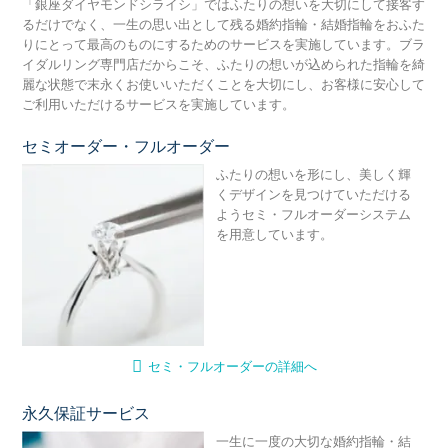
「銀座ダイヤモンドシライシ」ではふたりの想いを大切にして接客す
るだけでなく、一生の思い出として残る婚約指輪・結婚指輪をおふた
りにとって最高のものにするためのサービスを実施しています。ブラ
イダルリング専門店だからこそ、ふたりの想いが込められた指輪を綺
麗な状態で末永くお使いいただくことを大切にし、お客様に安心して
ご利用いただけるサービスを実施しています。
セミオーダー・フルオーダー
セ
ふたりの想いを形にし、美しく輝
くデザインを見つけていただける
ようセミ・フルオーダーシステム
を用意しています。
セミ・フルオーダーの詳細へ
永久保証サービス
永
一生に一度の大切な婚約指輪・結