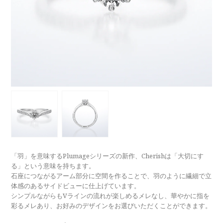
ラブレタージュエリー
商品クオリティ
クローズアップ
アニバーサリージュエリー
シライシについて
ダイヤモンドの品質
プロポーズアイテム
ダイヤモンド仕入れのこだわり
サービス
ブランドコンセプト
指輪の品質・特徴
お客様への想い
ニュース・フェア
シークレットストーン
ブライダルリングへの想い
レーザー刻印サービス
店舗のご案内
パイオニアの想い
ナノジュエリーコート
「羽」を意味するPlumageシリーズの新作、Cherishは「大切にす
よくあるご質問
る」という意味を持ちます。
パーフェクトフィットカウンセリング
石座につながるアーム部分に空間を作ることで、羽のように繊細で立
永久保証サービス
体感のあるサイドビューに仕上げています。
リングコラム
シンプルながらもVラインの流れが楽しめるメレなし、華やかに指を
プロフェッショナルズ
セミ・フルオーダー
彩るメレあり、お好みのデザインをお選びいただくことができます。