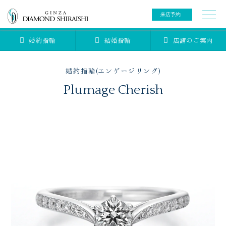
来店予約
婚約指輪
結婚指輪
店舗のご案内
0078-6000-5222
ご来店予約専用ダイヤル
新規ご来店予約専用ダイヤル（8:00～22:00）
婚約指輪(エンゲージリング)
カタログ請求
来店予約
Plumage Cherish
ブライダルリング
ブライダルアイテム
婚約指輪
結婚指輪
アニバーサリージュエリー
ブライダルアイテム
セットリング
ティアラ
セットリングコレクション
ベビージュエリー
エタニティリング