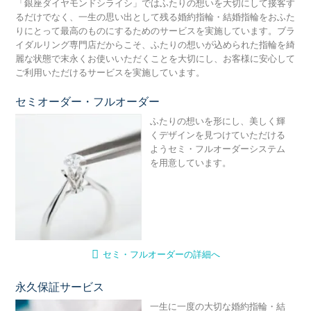
「銀座ダイヤモンドシライシ」ではふたりの想いを大切にして接客す
るだけでなく、一生の思い出として残る婚約指輪・結婚指輪をおふた
りにとって最高のものにするためのサービスを実施しています。ブラ
イダルリング専門店だからこそ、ふたりの想いが込められた指輪を綺
麗な状態で末永くお使いいただくことを大切にし、お客様に安心して
ご利用いただけるサービスを実施しています。
セミオーダー・フルオーダー
セ
ふたりの想いを形にし、美しく輝
くデザインを見つけていただける
ようセミ・フルオーダーシステム
を用意しています。
セミ・フルオーダーの詳細へ
永久保証サービス
永
一生に一度の大切な婚約指輪・結