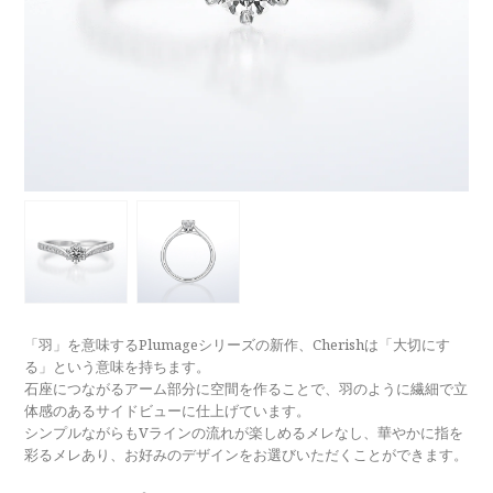
ラブレタージュエリー
商品クオリティ
クローズアップ
アニバーサリージュエリー
シライシについて
ダイヤモンドの品質
プロポーズアイテム
ダイヤモンド仕入れのこだわり
サービス
ブランドコンセプト
指輪の品質・特徴
お客様への想い
ニュース・フェア
シークレットストーン
ブライダルリングへの想い
レーザー刻印サービス
店舗のご案内
パイオニアの想い
ナノジュエリーコート
「羽」を意味するPlumageシリーズの新作、Cherishは「大切にす
よくあるご質問
る」という意味を持ちます。
パーフェクトフィットカウンセリング
石座につながるアーム部分に空間を作ることで、羽のように繊細で立
永久保証サービス
体感のあるサイドビューに仕上げています。
リングコラム
シンプルながらもVラインの流れが楽しめるメレなし、華やかに指を
プロフェッショナルズ
セミ・フルオーダー
彩るメレあり、お好みのデザインをお選びいただくことができます。