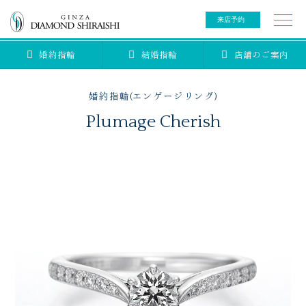
来店予約
婚約指輪
結婚指輪
店舗のご案内
0078-6000-5222
ご来店予約専用ダイヤル
新規ご来店予約専用ダイヤル（8:00～22:00）
婚約指輪(エンゲージリング)
カタログ請求
来店予約
Plumage Cherish
ブライダルリング
ブライダルアイテム
婚約指輪
結婚指輪
アニバーサリージュエリー
ブライダルアイテム
セットリング
ティアラ
セットリングコレクション
ベビージュエリー
エタニティリング