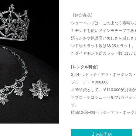
【限定商品】
シューペルブは「この上なく素晴ら
ヤモンドを使いメインモチーフであ
清らかさや気品高い美しさを感じさ
ンド総カラット数は88.39カラッ
たダイヤモンド総カラット数は135.
[レンタル料金]
3点セット（ティアラ・ネックレス・イヤリ
ブローチ：￥300,000
※警送費として、￥110,000が別途
※ブローチはシューペルブ3点セッ
す。
時価12億円相当（ティアラ・ネッ
来店予約