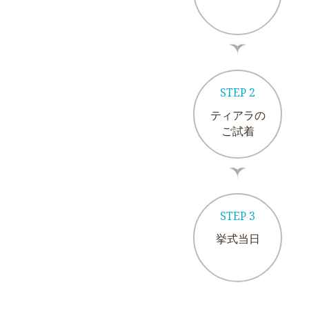
STEP 2
ティアラの
ご試着
STEP 3
挙式当日