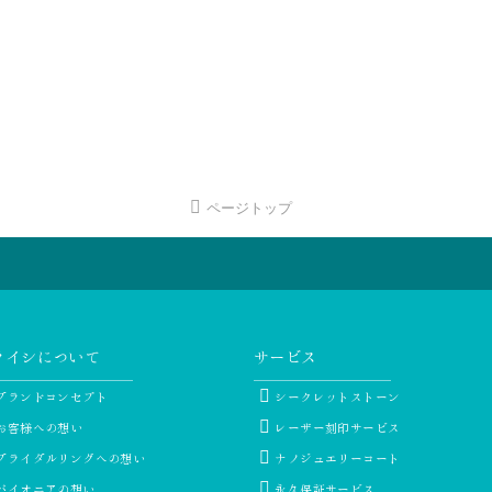
ページトップ
ライシについて
サービス
ブランドコンセプト
シークレットストーン
お客様への想い
レーザー刻印サービス
ブライダルリングへの想い
ナノジュエリーコート
パイオニアの想い
永久保証サービス