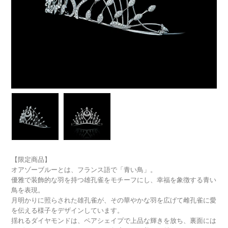
ラブレタージュエリー
商品クオリティ
クローズアップ
アニバーサリージュエリー
シライシについて
ダイヤモンドの品質
プロポーズアイテム
ダイヤモンド仕入れのこだわり
サービス
ブランドコンセプト
指輪の品質・特徴
お客様への想い
ニュース・フェア
シークレットストーン
ブライダルリングへの想い
レーザー刻印サービス
店舗のご案内
パイオニアの想い
ナノジュエリーコート
【限定商品】
よくあるご質問
オアゾーブルーとは、フランス語で「青い鳥」。
パーフェクトフィットカウンセリング
優雅で装飾的な羽を持つ雄孔雀をモチーフにし、幸福を象徴する青い
永久保証サービス
鳥を表現。
リングコラム
月明かりに照らされた雄孔雀が、その華やかな羽を広げて雌孔雀に愛
プロフェッショナルズ
セミ・フルオーダー
を伝える様子をデザインしています。
揺れるダイヤモンドは、ペアシェイプで上品な輝きを放ち、裏面には