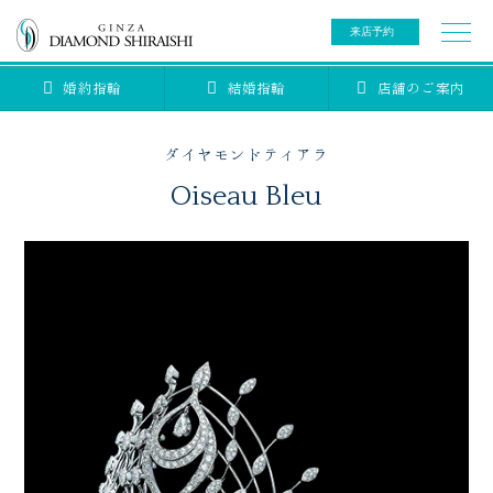
来店予約
婚約指輪
結婚指輪
店舗のご案内
0078-6000-5222
ご来店予約専用ダイヤル
新規ご来店予約専用ダイヤル（8:00～22:00）
ダイヤモンドティアラ
カタログ請求
来店予約
Oiseau Bleu
ブライダルリング
ブライダルアイテム
婚約指輪
結婚指輪
アニバーサリージュエリー
ブライダルアイテム
セットリング
ティアラ
セットリングコレクション
ベビージュエリー
エタニティリング