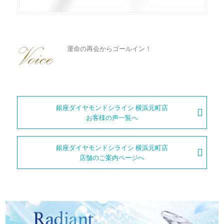
メモリアルアルバム
おふたりが大切な婚約指輪に選んだのは「Ever After（エバーア
フター）」。童話の結び言葉「いつまでも幸せに暮らしました
（happily ever after）」から名づけられたこのリングには、結
運命の再会からゴールイン！
婚という一つのハッピーエンドを経て、おふたりの物語が永遠に
続くようにという願いが込められています。ふたりの手でふたり
の選んだダイヤモンドを支え合う様子をモチーフにしたデザイン
中学校時代の同級生だったというおふたり。同窓会で再会したの
で、必要最低限の地金作られた石座により、さまざまな角度から
をきっかけに、大学生の頃からおつきあいを始めて、ゴールイン
光を採り込みダイヤモンドを最大限に輝かせます。ダイヤモンド
することになったそうです。
銀座ダイヤモンドシライシ 横浜元町店
の品質と輝きをとても気に入っていただけました。
お互いを想いあう気持ちが伝わってくるおふたり。結婚後も支え
お客様の声一覧へ
あいながら仲良く歩んで行かれることでしょう。
≫婚約指輪「Ever After（エバーアフター）」の詳細ページへ
「幸せで楽しい家庭を築きたいです！」
銀座ダイヤモンドシライシ 横浜元町店
店舗のご案内ページへ