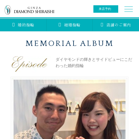
来店予約
婚約指輪
結婚指輪
店舗のご案内
0078-6000-5222
ご来店予約専用ダイヤル
新規ご来店予約専用ダイヤル（8:00～22:00）
MEMORIAL ALBUM
カタログ請求
来店予約
ダイヤモンドの輝きとサイドビューにこだ
わった婚約指輪
ブライダルリング
ブライダルアイテム
婚約指輪
結婚指輪
アニバーサリージュエリー
ブライダルアイテム
セットリング
ティアラ
セットリングコレクション
ベビージュエリー
エタニティリング