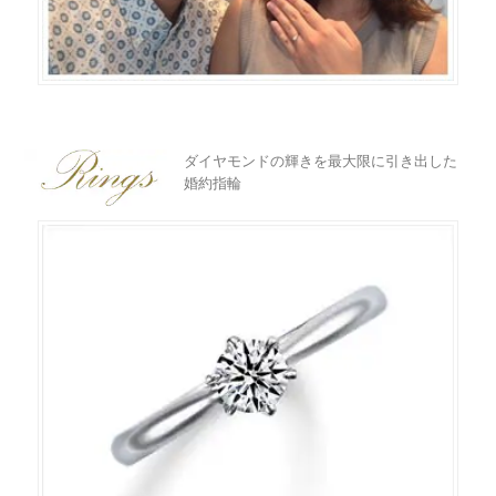
ラブレタージュエリー
商品クオリティ
クローズアップ
アニバーサリージュエリー
シライシについて
ダイヤモンドの品質
プロポーズアイテム
婚約の記念に男性から女性へと贈られる婚約指輪。女性にとって
は人生の中でも特別な意味を持つジュエリーになります。婚約指
ダイヤモンド仕入れのこだわり
輪のダイヤモンドの輝きは、眺めるたびにプロポーズされたとき
ダイヤモンドの輝きを最大限に引き出した
サービス
ブランドコンセプト
の喜びをよみがえらせ、おふたりの愛を象徴するものとなるでし
婚約指輪
ょう。銀座ダイヤモンドシライシの婚約指輪は、ダイヤモンドが
指輪の品質・特徴
お客様への想い
より輝くよう工夫が施され、リング側面から見ても美しい「サイ
ニュース・フェア
シークレットストーン
ドビュー」が特徴となっています。ダイヤモンドを高く掲げなが
らも、引っ掛かりをなくして着け心地にも配慮しました。正面か
ブライダルリングへの想い
レーザー刻印サービス
ら見たときとは違う表情に仕立てているので、見る度にうれしい
店舗のご案内
気持ちになれるはずです。
パイオニアの想い
ナノジュエリーコート
よくあるご質問
パーフェクトフィットカウンセリング
永久保証サービス
リングコラム
プロフェッショナルズ
セミ・フルオーダー