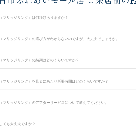
日市ふれあいモール店 ご来店前のF
（マリッジリング）は何種類ありますか？
50種類以上、定番で人気のデザインや、シンプルからゴージャスまで、豊富なライン
さを叶える婚約指輪と結婚指輪をご提案しております。
（マリッジリング）の選び方がわからないのですが、大丈夫でしょうか。
商品です。
通した四日市ふれあいモール店のコンシェルジュが、普段のイメージやライフスタ
ら
（マリッジリング）の納期はどのくらいですか？
ンドシライシだからこそ、骨格×指輪診断で似合うと好きを同時に叶えるパーフェ
ら
共に納得のいく指輪選びをサポートさせていただきますのでご安心ください。
いるセミオーダーシステムのため、ご注文いただいてから概ね1か月～2ヶ月程いた
結婚指輪をご入籍や両家顔合わせのタイミングに合わせたい場合は、予定日の3ヶ月
店でお受けできますので、お気軽にコンシェルジュにお申し付けください。
（マリッジリング）を見るにあたり所要時間はどのくらいですか？
と銀座ダイヤモンドシライシの特長はこちら
ださい。
。ご都合に合わせてご案内が可能ですのでお気軽にお申し付けください。
（マリッジリング）のアフターサービスについて教えてください。
涯安心してお使いいただけるように、無期限メンテナンスを何度でもお受けできる
どでお住まいが変わられても、お近くの銀座ダイヤモンドシライシの店舗へお気軽
しても大丈夫ですか？
容＞
」「店頭クリーニング」「再つや消し加工」「再ナノジュエリーコート加工」「レ
予想されますので、WEBでの来店予約がおすすめです。