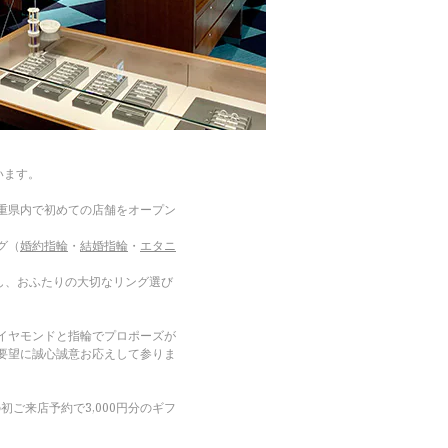
います。
重県内で初めての店舗をオープン
グ（
婚約指輪
・
結婚指輪
・
エタニ
し、おふたりの大切なリング選び
イヤモンドと指輪でプロポーズが
要望に誠心誠意お応えして参りま
ご来店予約で3,000円分のギフ