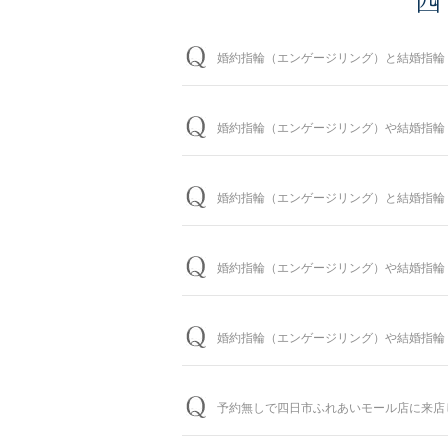
四
婚約指輪（エンゲージリング）と結婚指輪
婚約指輪は150種類以上、結婚指輪は5
わせると数万通りの中から、おふたりらし
婚約指輪（エンゲージリング）や結婚指輪
※ホームページで掲載しているのは一部の
問題ございません。ブライダルリングに精
婚約指輪の閲覧人気ランキングはこち
ザインをご提案させていただきます。
婚約指輪（エンゲージリング）と結婚指輪
お客様に寄り添い続けてきた銀座ダイヤモ
結婚指輪の閲覧人気ランキングはこち
イヤモンドシライシの特長をご紹介すると
お客様のカスタマイズに合わせお造りして
られる場合は、予定日の2～3ヶ月程前、
パーフェクトフィットカウンセリングは全
婚約指輪（エンゲージリング）や結婚指輪
す。
パーフェクトフィットカウンセリング
お急ぎの場合はコンシェルジュにご相談く
大体1時間半～2時間を予定しております
婚約指輪（エンゲージリング）や結婚指輪
ご来店予約はこちら
おふたりの大切な婚約指輪と結婚指輪を生
しております。（軽井沢店を除く）転勤な
予約無しで四日市ふれあいモール店に来店
＜銀座ダイヤモンドシライシの永久保証内
「サイズ直し」「歪み直し」「石揺れ補修
問題ございませんが、土日・祝日は混雑が