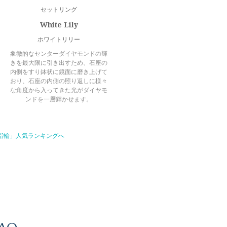
セットリング
White Lily
ホワイトリリー
象徴的なセンターダイヤモンドの輝
きを最大限に引き出すため、石座の
内側をすり鉢状に鏡面に磨き上げて
おり、石座の内側の照り返しに様々
な角度から入ってきた光がダイヤモ
ンドを一層輝かせます。
指輪」人気ランキングへ