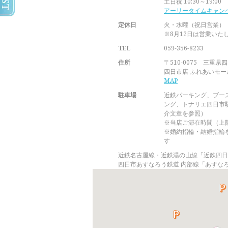
土日祝 10:30～19:00
アーリータイムキャン
定休日
火・水曜（祝日営業）
※8月12日は営業いた
TEL
059-356-8233
住所
〒510-0075 三重県
四日市店 ふれあいモー
MAP
駐車場
近鉄パーキング、ブー
ング、トナリエ四日市
介文章を参照）
※当店ご滞在時間（上
※婚約指輪・結婚指輪
す
近鉄名古屋線・近鉄湯の山線「近鉄四日
四日市あすなろう鉄道 内部線「あすな