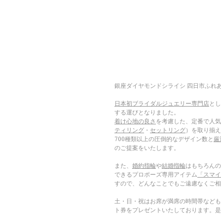
銀座ダイヤモンドシライシ 四日市ふれ
日本初ブライダルジュエリー専門店
とし
する運びとなりました。
着け心地の良さ
を考慮した、定番で人気
ティリング
・
セットリング
）を取り揃え
700種類以上の圧倒的なデザイン数と
厳
のご提案をいたします。
また、
婚約指輪
や
結婚指輪
はもちろんの
できるプロポーズ専用アイテム
「スマイ
すので、どんなことでもご遠慮なくご相
土・日・祝はお席が満席の時間帯なども
ト券をプレゼントいたしております。是