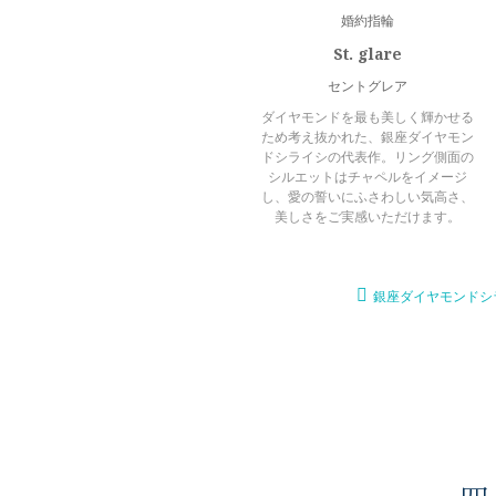
婚約指輪
St. glare
セントグレア
ダイヤモンドを最も美しく輝かせる
ため考え抜かれた、銀座ダイヤモン
ドシライシの代表作。リング側面の
シルエットはチャペルをイメージ
し、愛の誓いにふさわしい気高さ、
美しさをご実感いただけます。
銀座ダイヤモンドシ