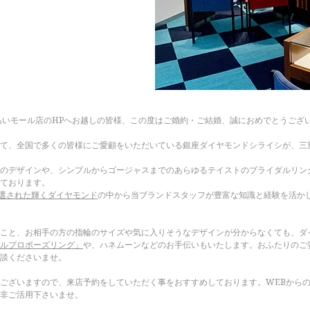
あいモール店のHPへお越しの皆様、この度はご婚約・ご結婚、誠におめでとうござ
て、全国で多くの皆様にご愛顧をいただいている銀座ダイヤモンドシライシが、三
のデザインや、シンプルからゴージャスまでのあらゆるテイストのブライダルリン
ております。
選された輝くダイヤモンド
の中から当ブランドスタッフが豊富な知識と経験を活か
こと、お相手の方の指輪のサイズや気に入りそうなデザインが分からなくても、ダ
ルプロポーズリング」
や、ハネムーンなどのお手伝いもいたします。おふたりのご
談くださいませ。
ございますので、来店予約をしていただく事をおすすめしております。WEBからの初
非ご活用下さいませ。