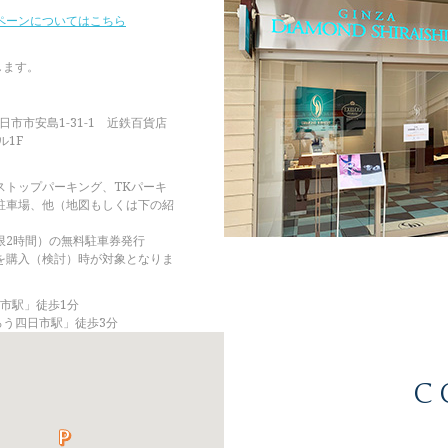
ペーンについてはこちら
します。
四日市市安島1-31-1 近鉄百貨店
ル1F
ストップパーキング、TKパーキ
駐車場、他（地図もしくは下の紹
限2時間）の無料駐車券発行
を購入（検討）時が対象となりま
市駅」徒歩1分
ろう四日市駅」徒歩3分
C