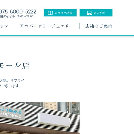
078-6000-5222
カタログ請求
来店予約
ダイヤル（8:00～22:00）
ョン
アニバーサリージュエリー
店舗のご案内
モール店
人気。サプライ
がございます。