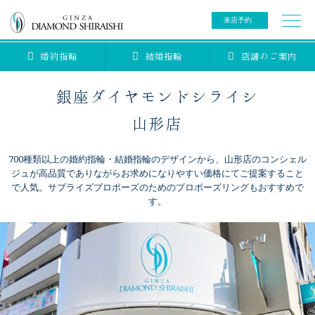
来店予約
婚約指輪
結婚指輪
店舗のご案内
0078-6000-5222
ご来店予約専用ダイヤル
新規ご来店予約専用ダイヤル（8:00～22:00）
銀座ダイヤモンドシライシ
カタログ請求
来店予約
山形店
700種類以上の婚約指輪・結婚指輪のデザインから、山形店のコンシェル
ブライダルリング
ジュが高品質でありながらお求めになりやすい価格にてご提案すること
で人気。サプライズプロポーズのためのプロポーズリングもおすすめで
す。
ブライダルアイテム
婚約指輪
結婚指輪
アニバーサリージュエリー
ブライダルアイテム
セットリング
ティアラ
セットリングコレクション
ベビージュエリー
エタニティリング