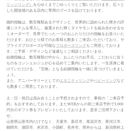
リッジリング）
を心ゆくまでごゆっくりとご覧いただけます。広々と
した開放感のある店内に専用のブースを設けております。
婚約指輪は、数百種類あるデザインと、世界的に認められた輝きの評
価システムを導入し、厳選された輝くダイヤモンドを組み合わせるセ
ミオーダーで、世界でたった一つのおふたりだけの指輪をお造りいた
だけます。おひとり様でのお客様も数多くご来店いただいており、サ
プライズプロポーズが可能な
プロポーズリング
もご用意しておりま
す。ご予算・デザインなど遠慮なくご相談くださいませ。
結婚指輪は、数百種類の中から、おふたりのお手元、こだわりに合う
ものをコンシェルジュが心を込めてご案内いたします。一生涯身に着
けていただける、『宝物』となる結婚指輪を一緒に見つけていきまし
ょう。
また、アニバーサリーとしての
エタニティリング
や
ベビーリング
など
も数多くご用意しております。
土・日・祝日は混み合うことが予想されますので、事前の「ご来店予
約」をおすすめしております。またWEBからの初ご来店予約で3,000
円分のギフト券をプレゼントいたしております。是非ご活用下さいま
せ。
山形県山形市内だけでなく、天童市、新庄市、尾花沢市、寒河江市、
鶴岡市、酒田市、米沢市、小国町、長井市、県外からは、新潟県村上