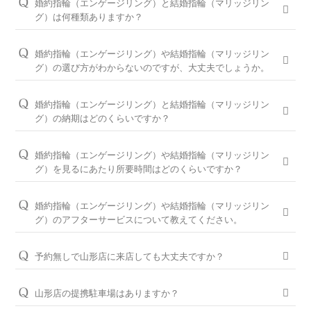
婚約指輪（エンゲージリング）と結婚指輪（マリッジリン
グ）は何種類ありますか？
婚約指輪は150種類以上、結婚指輪は550種類以上、定番で人気
のデザインや、シンプルからゴージャスまで、豊富なラインナ
婚約指輪（エンゲージリング）や結婚指輪（マリッジリン
ップをご用意しております。オプションを組み合わせると数万
グ）の選び方がわからないのですが、大丈夫でしょうか。
通りの中から、おふたりらしさを叶える婚約指輪と結婚指輪を
問題ございません。ブライダルリングに精通した山形店のコン
ご提案しております。
シェルジュが、普段のイメージやライフスタイル、ご予算等を
婚約指輪（エンゲージリング）と結婚指輪（マリッジリン
お伺いして、ダイヤモンドとデザインをご提案させていただき
※ホームページで掲載しているのは一部の商品です。
グ）の納期はどのくらいですか？
ます。
お客様のカスタマイズに合わせお造りしているセミオーダーシ
婚約指輪の閲覧人気ランキングはこちら
ステムのため、ご注文いただいてから概ね1か月～2ヶ月程いた
お客様に寄り添い続けてきた銀座ダイヤモンドシライシだから
婚約指輪（エンゲージリング）や結婚指輪（マリッジリン
だいております。婚約指輪をプロポーズの際に贈られる場合
こそ、骨格×指輪診断で似合うと好きを同時に叶えるパーフェ
結婚指輪の閲覧人気ランキングはこちら
グ）を見るにあたり所要時間はどのくらいですか？
は、予定日の2～3ヶ月程前、結婚指輪をご入籍や両家顔合わせ
クトフィットカウンセリングもございます。銀座ダイヤモンド
大体1時間半～2時間を予定しております。ご都合に合わせてご
のタイミングに合わせたい場合は、予定日の3ヶ月～半年程前
シライシの特長をご紹介すると共に納得のいく指輪選びをサポ
案内が可能ですのでお気軽にお申し付けください。
婚約指輪（エンゲージリング）や結婚指輪（マリッジリン
に余裕を持ってご準備いただくと安心です。
ートさせていただきますのでご安心ください。
グ）のアフターサービスについて教えてください。
ご来店予約はこちら
お急ぎの場合はコンシェルジュにご相談ください。
パーフェクトフィットカウンセリングは全店でお受けできます
おふたりの大切な婚約指輪と結婚指輪を生涯安心してお使いい
ので、お気軽にコンシェルジュにお申し付けください。
ただけるように、無期限メンテナンスを何度でもお受けできる
予約無しで山形店に来店しても大丈夫ですか？
「永久保証サービス」を、全国の店舗にてご提供しておりま
パーフェクトフィットカウンセリングと銀座ダイヤモンド
問題ございませんが、土日・祝日は混雑が予想されますので、
す。（軽井沢店を除く）転勤などでお住まいが変わられても、
シライシの特長はこちら
WEBでの来店予約がおすすめです。
山形店の提携駐車場はありますか？
お近くの銀座ダイヤモンドシライシの店舗へお気軽にご相談く
ださい。