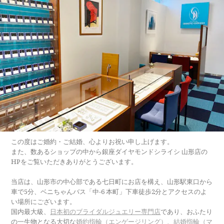
この度はご婚約・ご結婚、心よりお祝い申し上げます。
また、数あるショップの中から銀座ダイヤモンドシライシ 山形店の
HPをご覧いただきありがとうございます。
当店は、山形市の中心部である七日町にお店を構え、山形駅東口から
車で5分、ベニちゃんバス「中-6 本町」下車徒歩2分とアクセスのよ
い場所にございます。
国内最大級、
日本初のブライダルジュエリー専門店
であり、おふたり
の一生物となる大切な
婚約指輪（エンゲージリング）
、
結婚指輪（マ