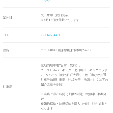
メモリアルアルバム
火・水曜（祝日営業）
定休日
:
※8月12日は営業いたします。
TEL
:
023-627-4471
住所
:
〒990-0043 山形県山形市本町2-4-62
敷地内駐車場2台有（無料）、
ニーズビルパーキング、七日町パーキングプラザ
2、リパーク山形七日町大通り、他「街なか共通
駐車券加盟駐車場」計15か所（地図もしくは下の
紹介文章を参照）
駐車場
:
※当店ご滞在時間（上限2時間）の無料駐車券発
行
※婚約指輪・結婚指輪を購入（検討）時が対象と
なります