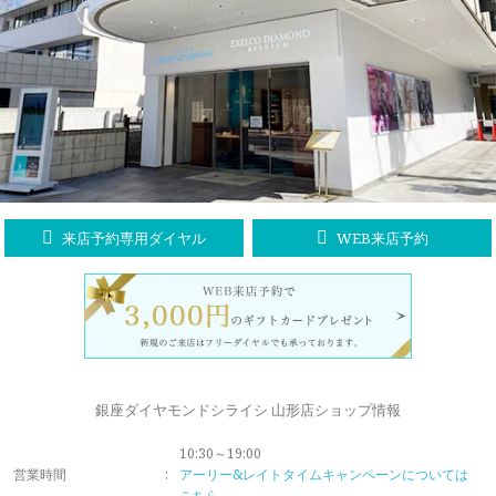
ラブレタージュエリー
商品クオリティ
クローズアップ
アニバーサリージュエリー
シライシについて
ダイヤモンドの品質
プロポーズアイテム
ダイヤモンド仕入れのこだわり
サービス
ブランドコンセプト
指輪の品質・特徴
お客様への想い
ニュース・フェア
シークレットストーン
来店予約専用ダイヤル
WEB来店予約
ブライダルリングへの想い
レーザー刻印サービス
店舗のご案内
パイオニアの想い
ナノジュエリーコート
よくあるご質問
パーフェクトフィットカウンセリング
永久保証サービス
銀座ダイヤモンドシライシ 山形店ショップ情報
リングコラム
プロフェッショナルズ
10:30～19:00
セミ・フルオーダー
営業時間
:
アーリー&レイトタイムキャンペーンについては
こちら