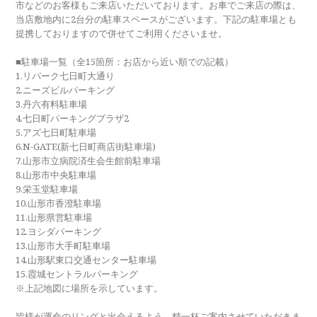
市などのお客様もご来店いただいております。お車でご来店の際は、
当店敷地内に2台分の駐車スペースがございます。下記の駐車場とも
提携しておりますので併せてご利用くださいませ。
■駐車場一覧（全15箇所：お店から近い順での記載）
1.リパーク七日町大通り
2.ニーズビルパーキング
3.丹六有料駐車場
4.七日町パーキングプラザ2
5.アズ七日町駐車場
6.N-GATE(新七日町商店街駐車場)
7.山形市立病院済生会生館前駐車場
8.山形市中央駐車場
9.栄玉堂駐車場
10.山形市香澄駐車場
11.山形県営駐車場
12.ヨシダパーキング
13.山形市大手町駐車場
14.山形駅東口交通センター駐車場
15.霞城セントラルパーキング
※上記地図に場所を示しています。
皆様が運命のリングと出会えるよう、精一杯ご案内させていただきま