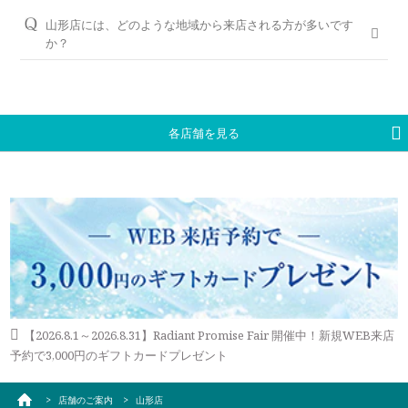
リパーク七日町大通り、ニーズビルパーキング、丹六有料駐車
WEB予約＆初来店で、アンケート記入と婚約指輪（エンゲー
場、七日町パーキングプラザ2、アズ七日町駐車場、N-
ジリング）・結婚指輪（マリッジリング）を試着頂いたお客様
山形店には、どのような地域から来店される方が多いです
＜銀座ダイヤモンドシライシの永久保証内容＞
GATE（新七日町商店街駐車場）、山形市立病院済生会生館前
には3,000円分のギフトカードをプレゼントしております。
か？
「サイズ直し」「歪み直し」「石揺れ補修」「店頭クリーニン
駐車場、山形市中央駐車場、栄玉堂駐車場、山形市香澄駐車
グ」「再つや消し加工」「再ナノジュエリーコート加工」「レ
山形県山形市、天童市、新庄市、尾花沢市、寒河江市、鶴岡
ご予約はWEBからの来店予約、もしくはお電話（ご予約専用
場、山形県営駐車場、ヨシダパーキング、山形市大手町駐車
ーザー刻印の追加／変更」「レーザー刻印のデザイン持込み」
市、酒田市、米沢市、小国町、長井市など、山形県全域からお
ダイヤル（8:00～22:00）:
0078-6000-5222
）にて承ります。ご
場、山形駅東口交通センター駐車場、霞城セントラルパーキン
「メレ揺れ／メレ落ち補修」「金属アレルギー対応リング有」
車や電車でご来店いただいております。
試着したいリングのイメージなどございましたら、ご予約時に
グと提携しております。
「新品交換（有料）」などがあります。
お伝えいただくとスムーズにご案内が可能です。
各店舗を見る
※当店ご滞在時間（上限2時間）の無料駐車券発行
永久保証サービスについて
WEBからのご来店予約はこちら
※婚約指輪・結婚指輪を購入（検討）時が対象となります
【2026.8.1～2026.8.31】Radiant Promise Fair 開催中！新規WEB来店
予約で3,000円のギフトカードプレゼント
店舗のご案内
山形店