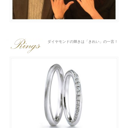
ラブレタージュエリー
商品クオリティ
クローズアップ
アニバーサリージュエリー
シライシについて
ダイヤモンドの品質
プロポーズアイテム
結婚して夫婦になったとしても、もともとはまったく違う人生を
歩んできた別人です。常に相手を思いやり尊重しあえる関係を保
ダイヤモンド仕入れのこだわり
っていくことは、夫婦円満の秘訣とも言えるでしょう。
ダイヤモンドの輝きは「きれい」の一言！
サービス
ブランドコンセプト
ダイヤモンドの永遠の輝きのように、相手への色あせない想いを
大切にしていきたい……おふたりが選んだ結婚指輪には、そんな
指輪の品質・特徴
お客様への想い
願いがこめられているかのようです。
ニュース・フェア
シークレットストーン
ブライダルリングへの想い
レーザー刻印サービス
店舗のご案内
パイオニアの想い
ナノジュエリーコート
よくあるご質問
パーフェクトフィットカウンセリング
永久保証サービス
リングコラム
プロフェッショナルズ
セミ・フルオーダー