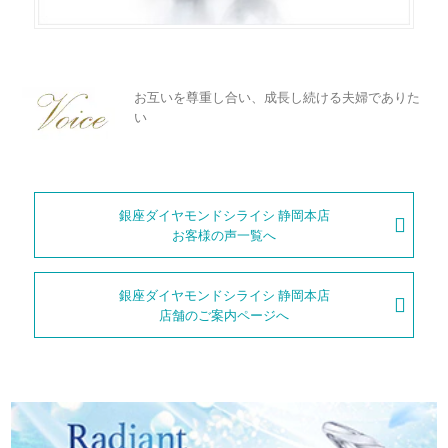
メモリアルアルバム
おふたりのイメージに合わせてご提案させていただいた結婚指輪
は、ブーケのリボンが一周巻き付いているように見えるデザイン
のリング。側面にも回り込むようにデザインされていて、肌なじ
お互いを尊重し合い、成長し続ける夫婦でありた
みが良く、どこから見ても美しいリングです。
い
レディースのマリッジリングにはメレダイヤが柔らかいラインで
入っていて美しく輝きます。「デザインがどれも素敵でしたが、
おふたりの出会いは学生時代。大学で同じ講義を受講していたと
私達のイメージに合うものをすぐにコンシェルジュの方が選んで
きに、お互いにひかれあったのがなれそめだったそうです。落ち
くれたので、迷うことなく即決しました」というお声を頂戴しま
着いた雰囲気のおふたりですが、結婚指輪を手に取っていただい
銀座ダイヤモンドシライシ 静岡本店
した。
たときの笑顔がとても素敵で印象的でした。
お客様の声一覧へ
そんなおふたりは、「常にお互いを尊重し合い、成長し続けられ
結婚指輪「Bouquet」の詳細ページへ
る夫婦でありたいです」と、結婚後もお互いを大切にしていきた
いという想いを聞かせてくれました。
銀座ダイヤモンドシライシ 静岡本店
店舗のご案内ページへ