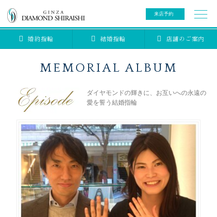
来店予約
婚約指輪
結婚指輪
店舗のご案内
0078-6000-5222
ご来店予約専用ダイヤル
新規ご来店予約専用ダイヤル（8:00～22:00）
MEMORIAL ALBUM
カタログ請求
来店予約
ダイヤモンドの輝きに、お互いへの永遠の
愛を誓う結婚指輪
ブライダルリング
ブライダルアイテム
婚約指輪
結婚指輪
アニバーサリージュエリー
ブライダルアイテム
セットリング
ティアラ
セットリングコレクション
ベビージュエリー
エタニティリング