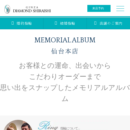
来店予約
婚約指輪
結婚指輪
店舗のご案内
0078-6000-5222
ご来店予約専用ダイヤル
新規ご来店予約専用ダイヤル（8:00～22:00）
MEMORIAL ALBUM
カタログ請求
来店予約
仙台本店
お客様との運命、出会いから
ブライダルリング
こだわりオーダーまで
ブライダルアイテム
婚約指輪
思い出をスナップしたメモリアルアルバ
ム
結婚指輪
アニバーサリージュエリー
ブライダルアイテム
セットリング
ティアラ
セットリングコレクション
ベビージュエリー
エタニティリング
指輪について…