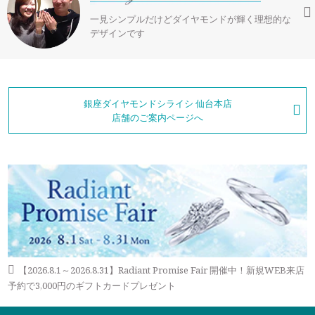
ラブレタージュエリー
商品クオリティ
一見シンプルだけどダイヤモンドが輝く理想的な
クローズアップ
デザインです
アニバーサリージュエリー
シライシについて
ダイヤモンドの品質
プロポーズアイテム
ダイヤモンド仕入れのこだわり
銀座ダイヤモンドシライシ 仙台本店
サービス
ブランドコンセプト
店舗のご案内ページへ
指輪の品質・特徴
お客様への想い
ニュース・フェア
シークレットストーン
ブライダルリングへの想い
レーザー刻印サービス
店舗のご案内
パイオニアの想い
ナノジュエリーコート
よくあるご質問
パーフェクトフィットカウンセリング
永久保証サービス
【2026.8.1～2026.8.31】Radiant Promise Fair 開催中！新規WEB来店
リングコラム
プロフェッショナルズ
予約で3,000円のギフトカードプレゼント
セミ・フルオーダー