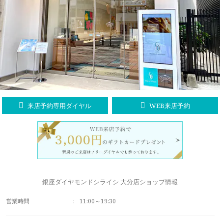
ラブレタージュエリー
商品クオリティ
クローズアップ
アニバーサリージュエリー
シライシについて
ダイヤモンドの品質
プロポーズアイテム
ダイヤモンド仕入れのこだわり
サービス
ブランドコンセプト
指輪の品質・特徴
お客様への想い
ニュース・フェア
シークレットストーン
来店予約専用ダイヤル
WEB来店予約
ブライダルリングへの想い
レーザー刻印サービス
店舗のご案内
パイオニアの想い
ナノジュエリーコート
よくあるご質問
パーフェクトフィットカウンセリング
永久保証サービス
銀座ダイヤモンドシライシ 大分店ショップ情報
リングコラム
プロフェッショナルズ
営業時間
:
11:00～19:30
セミ・フルオーダー