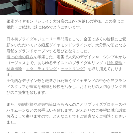
銀座ダイヤモンドシライシ大分店のHPへお越しの皆様、この度はご
婚約・ご結婚、誠におめでとうございます。
日本初ブライダルジュエリー専門店
として、全国で多くの皆様にご愛
顧をいただいている銀座ダイヤモンドシライシが、大分県で初となる
店舗をグランドオープンする運びとなりました。
着け心地の良さ
を考慮した、定番で人気のデザインや、シンプルから
ゴージャスまで、あらゆるテイストのブライダルリング（
婚約指輪
・
結婚指輪
・
エタニティリング
・
セットリング
）を取り揃えておりま
す。
圧倒的なデザイン数と厳選された輝くダイヤモンドの中から当ブラン
ドスタッフが豊富な知識と経験を活かし、おふたりの大切なリング選
びのご提案を致します。
また、
婚約指輪
や
結婚指輪
はもちろんのこと
サプライズプロポーズ
や
ハネムーンなどのお手伝いも致します。おふたりのご要望に誠心誠意
お応えして参りますので、どんなことでもご遠慮なくご相談ください
ませ。