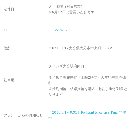
メモリアルアルバム
火・水曜（祝日営業）
定休日
:
※8月12日は営業いたします。
TEL
:
097-513-3260
住所
:
〒870-0035 大分県大分市中央町1-2-22
タイムズ大分駅府内口
※当店ご滞在時間（上限2時間）の無料駐車券発
駐車場
:
行
※婚約指輪・結婚指輪を購入（検討）時が対象と
なります
【2026.8.1～8.31】Radiant Promise Fair 開催
ブランドからのお知らせ
:
中！