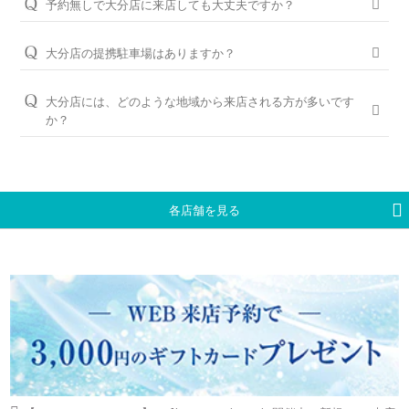
予約無しで大分店に来店しても大丈夫ですか？
「永久保証サービス」を、全国の店舗にてご提供しておりま
パーフェクトフィットカウンセリングと銀座ダイヤモンド
問題ございませんが、土日・祝日は混雑が予想されますので、
す。（軽井沢店を除く）転勤などでお住まいが変わられても、
シライシの特長はこちら
WEBでの来店予約がおすすめです。
大分店の提携駐車場はありますか？
お近くの銀座ダイヤモンドシライシの店舗へお気軽にご相談く
ださい。
タイムズ大分駅府内口と提携しております。
WEB予約＆初来店で、アンケート記入と婚約指輪（エンゲー
ジリング）・結婚指輪（マリッジリング）を試着頂いたお客様
大分店には、どのような地域から来店される方が多いです
＜銀座ダイヤモンドシライシの永久保証内容＞
※当店ご滞在時間（上限2時間）の無料駐車券発行
には3,000円分のギフトカードをプレゼントしております。
か？
「サイズ直し」「歪み直し」「石揺れ補修」「店頭クリーニン
※婚約指輪・結婚指輪を購入（検討）時が対象となります
グ」「再つや消し加工」「再ナノジュエリーコート加工」「レ
大分市、別府市、中津市、佐伯市、日田市、宇佐市、臼杵市、
ご予約はWEBからの来店予約、もしくはお電話（ご予約専用
ーザー刻印の追加／変更」「レーザー刻印のデザイン持込み」
豊後大野市、由布市、日出町など、大分県全域からお車や電車
ダイヤル（8:00～22:00）:
0078-6000-5222
）にて承ります。ご
「メレ揺れ／メレ落ち補修」「金属アレルギー対応リング有」
でご来店いただいております。
試着したいリングのイメージなどございましたら、ご予約時に
「新品交換（有料）」などがあります。
お伝えいただくとスムーズにご案内が可能です。
各店舗を見る
永久保証サービスについて
WEBからのご来店予約はこちら