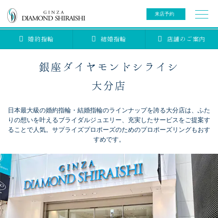
来店予約
婚約指輪
結婚指輪
店舗のご案内
0078-6000-5222
ご来店予約専用ダイヤル
新規ご来店予約専用ダイヤル（8:00～22:00）
銀座ダイヤモンドシライシ
カタログ請求
来店予約
大分店
日本最大級の婚約指輪・結婚指輪のラインナップを誇る大分店は、ふた
ブライダルリング
りの想いを叶えるブライダルジュエリー、充実したサービスをご提案す
ることで人気。サプライズプロポーズのためのプロポーズリングもおす
すめです。
ブライダルアイテム
婚約指輪
結婚指輪
アニバーサリージュエリー
ブライダルアイテム
セットリング
ティアラ
セットリングコレクション
ベビージュエリー
エタニティリング