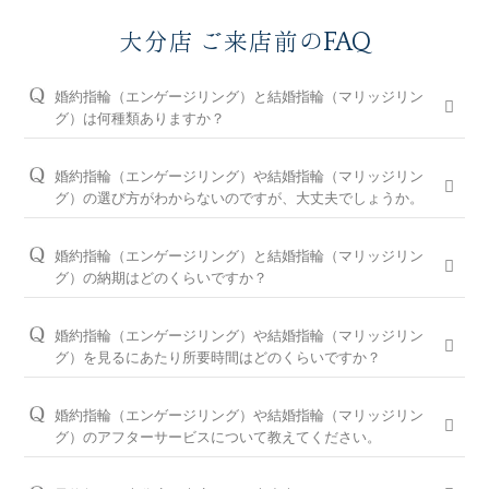
大分店 ご来店前のFAQ
婚約指輪（エンゲージリング）と結婚指輪（マリッジリン
グ）は何種類ありますか？
婚約指輪は150種類以上、結婚指輪は550種類以上、定番で人気
のデザインや、シンプルからゴージャスまで、豊富なラインナ
婚約指輪（エンゲージリング）や結婚指輪（マリッジリン
ップをご用意しております。オプションを組み合わせると数万
グ）の選び方がわからないのですが、大丈夫でしょうか。
通りの中から、おふたりらしさを叶える婚約指輪と結婚指輪を
問題ございません。ブライダルリングに精通した大分店のコン
ご提案しております。
シェルジュが、普段のイメージやライフスタイル、ご予算等を
婚約指輪（エンゲージリング）と結婚指輪（マリッジリン
お伺いして、ダイヤモンドとデザインをご提案させていただき
※ホームページで掲載しているのは一部の商品です。
グ）の納期はどのくらいですか？
ます。
お客様のカスタマイズに合わせお造りしているセミオーダーシ
婚約指輪の閲覧人気ランキングはこちら
ステムのため、ご注文いただいてから概ね1か月～2ヶ月程いた
お客様に寄り添い続けてきた銀座ダイヤモンドシライシだから
婚約指輪（エンゲージリング）や結婚指輪（マリッジリン
だいております。婚約指輪をプロポーズの際に贈られる場合
こそ、骨格×指輪診断で似合うと好きを同時に叶えるパーフェ
結婚指輪の閲覧人気ランキングはこちら
グ）を見るにあたり所要時間はどのくらいですか？
は、予定日の2～3ヶ月程前、結婚指輪をご入籍や両家顔合わせ
クトフィットカウンセリングもございます。銀座ダイヤモンド
大体1時間半～2時間を予定しております。ご都合に合わせてご
のタイミングに合わせたい場合は、予定日の3ヶ月～半年程前
シライシの特長をご紹介すると共に納得のいく指輪選びをサポ
案内が可能ですのでお気軽にお申し付けください。
婚約指輪（エンゲージリング）や結婚指輪（マリッジリン
に余裕を持ってご準備いただくと安心です。
ートさせていただきますのでご安心ください。
グ）のアフターサービスについて教えてください。
ご来店予約はこちら
お急ぎの場合はコンシェルジュにご相談ください。
パーフェクトフィットカウンセリングは全店でお受けできます
おふたりの大切な婚約指輪と結婚指輪を生涯安心してお使いい
ので、お気軽にコンシェルジュにお申し付けください。
ただけるように、無期限メンテナンスを何度でもお受けできる