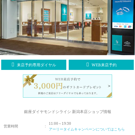
ラブレタージュエリー
商品クオリティ
クローズアップ
アニバーサリージュエリー
シライシについて
ダイヤモンドの品質
プロポーズアイテム
ダイヤモンド仕入れのこだわり
サービス
ブランドコンセプト
指輪の品質・特徴
お客様への想い
ニュース・フェア
シークレットストーン
来店予約専用ダイヤル
WEB来店予約
ブライダルリングへの想い
レーザー刻印サービス
店舗のご案内
パイオニアの想い
ナノジュエリーコート
よくあるご質問
パーフェクトフィットカウンセリング
永久保証サービス
銀座ダイヤモンドシライシ 新潟本店ショップ情報
リングコラム
プロフェッショナルズ
11:00～19:30
セミ・フルオーダー
営業時間
:
アーリータイムキャンペーンについてはこちら