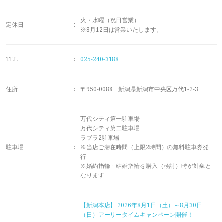
メモリアルアルバム
火・水曜（祝日営業）
定休日
:
※8月12日は営業いたします。
TEL
:
025-240-3188
住所
:
〒950-0088 新潟県新潟市中央区万代1-2-3
万代シティ第一駐車場
万代シティ第二駐車場
ラブラ2駐車場
駐車場
:
※当店ご滞在時間（上限2時間）の無料駐車券発
行
※婚約指輪・結婚指輪を購入（検討）時が対象と
なります
【新潟本店】
2026年8月1日（土）～8月30日
（日）アーリータイムキャンペーン開催！