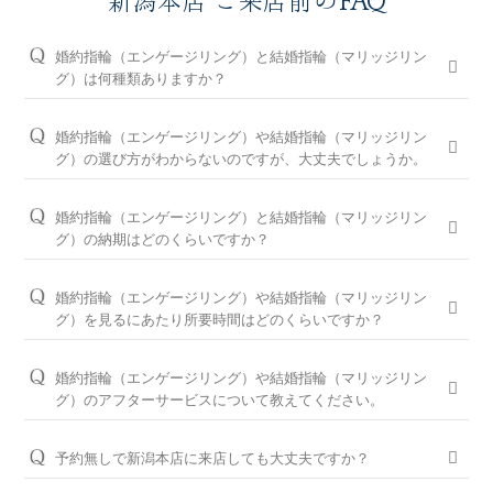
新潟本店 ご来店前のFAQ
婚約指輪（エンゲージリング）と結婚指輪（マリッジリン
グ）は何種類ありますか？
婚約指輪は150種類以上、結婚指輪は550種類以上、定番で人気
のデザインや、シンプルからゴージャスまで、豊富なラインナ
婚約指輪（エンゲージリング）や結婚指輪（マリッジリン
ップをご用意しております。オプションを組み合わせると数万
グ）の選び方がわからないのですが、大丈夫でしょうか。
通りの中から、おふたりらしさを叶える婚約指輪と結婚指輪を
問題ございません。ブライダルリングに精通した新潟本店のコ
ご提案しております。
ンシェルジュが、普段のイメージやライフスタイル、ご予算等
婚約指輪（エンゲージリング）と結婚指輪（マリッジリン
をお伺いして、ダイヤモンドとデザインをご提案させていただ
※ホームページで掲載しているのは一部の商品です。
グ）の納期はどのくらいですか？
きます。
お客様のカスタマイズに合わせお造りしているセミオーダーシ
婚約指輪の閲覧人気ランキングはこちら
ステムのため、ご注文いただいてから概ね1か月～2ヶ月程いた
お客様に寄り添い続けてきた銀座ダイヤモンドシライシだから
婚約指輪（エンゲージリング）や結婚指輪（マリッジリン
だいております。婚約指輪をプロポーズの際に贈られる場合
こそ、骨格×指輪診断で似合うと好きを同時に叶えるパーフェ
結婚指輪の閲覧人気ランキングはこちら
グ）を見るにあたり所要時間はどのくらいですか？
は、予定日の2～3ヶ月程前、結婚指輪をご入籍や両家顔合わせ
クトフィットカウンセリングもございます。銀座ダイヤモンド
大体1時間半～2時間を予定しております。ご都合に合わせてご
のタイミングに合わせたい場合は、予定日の3ヶ月～半年程前
シライシの特長をご紹介すると共に納得のいく指輪選びをサポ
案内が可能ですのでお気軽にお申し付けください。
婚約指輪（エンゲージリング）や結婚指輪（マリッジリン
に余裕を持ってご準備いただくと安心です。
ートさせていただきますのでご安心ください。
グ）のアフターサービスについて教えてください。
ご来店予約はこちら
お急ぎの場合はコンシェルジュにご相談ください。
パーフェクトフィットカウンセリングは全店でお受けできます
おふたりの大切な婚約指輪と結婚指輪を生涯安心してお使いい
ので、お気軽にコンシェルジュにお申し付けください。
ただけるように、無期限メンテナンスを何度でもお受けできる
予約無しで新潟本店に来店しても大丈夫ですか？
「永久保証サービス」を、全国の店舗にてご提供しておりま
パーフェクトフィットカウンセリングと銀座ダイヤモンド
問題ございませんが、土日・祝日は混雑が予想されますので、