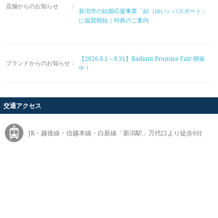
店舗からのお知らせ
:
新潟市の結婚応援事業「結（ゆい）パスポート」
に協賛開始｜特典のご案内
【2026.8.1～8.31】Radiant Promise Fair 開催
ブランドからのお知らせ
:
中！
交通アクセス
JR・越後線・信越本線・白新線「新潟駅」万代口より徒歩6分