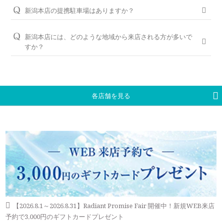
す。（軽井沢店を除く）転勤などでお住まいが変わられても、
シライシの特長はこちら
WEBでの来店予約がおすすめです。
新潟本店の提携駐車場はありますか？
お近くの銀座ダイヤモンドシライシの店舗へお気軽にご相談く
ださい。
万代シティ第一駐車場、 万代シティ第二駐車場、 ラブラ2駐車
WEB予約＆初来店で、アンケート記入と婚約指輪（エンゲー
場と提携しております。
ジリング）・結婚指輪（マリッジリング）を試着頂いたお客様
新潟本店には、どのような地域から来店される方が多いで
＜銀座ダイヤモンドシライシの永久保証内容＞
には3,000円分のギフトカードをプレゼントしております。
すか？
「サイズ直し」「歪み直し」「石揺れ補修」「店頭クリーニン
※当店ご滞在時間（上限2時間）の無料駐車券発行
グ」「再つや消し加工」「再ナノジュエリーコート加工」「レ
新潟市、長岡市、三条市、燕市、柏崎市、上越市、南魚沼市、
※婚約指輪・結婚指輪を購入（検討）時が対象となります
ご予約はWEBからの来店予約、もしくはお電話（ご予約専用
ーザー刻印の追加／変更」「レーザー刻印のデザイン持込み」
新発田市、佐渡市（佐渡島）や、福島県の会津若松市、喜多方
ダイヤル（8:00～22:00）:
0078-6000-5222
）にて承ります。ご
「メレ揺れ／メレ落ち補修」「金属アレルギー対応リング有」
市など、他県からもお車や電車でご来店いただいております。
試着したいリングのイメージなどございましたら、ご予約時に
「新品交換（有料）」などがあります。
お伝えいただくとスムーズにご案内が可能です。
各店舗を見る
永久保証サービスについて
WEBからのご来店予約はこちら
【2026.8.1～2026.8.31】Radiant Promise Fair 開催中！新規WEB来店
予約で3,000円のギフトカードプレゼント