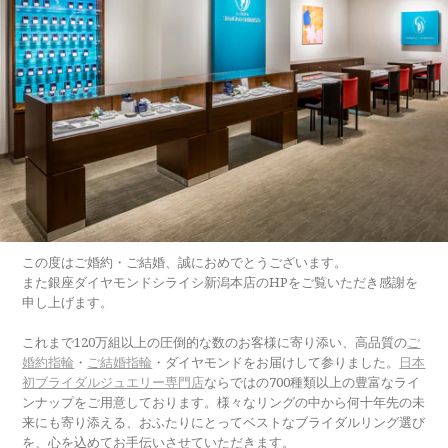
この度はご婚約・ご結婚、誠におめでとうございます。
また銀座ダイヤモンドシライシ新潟本店のHPをご覧いただき感謝を
申し上げます。
これまで120万組以上の圧倒的な数のお客様に寄り添い、高品質の
ご
婚約指輪
・
ご結婚指輪
・ダイヤモンドをお届けして参りました。
日本
初ブライダルジュエリー専門店
ならではの700種類以上の豊富なライ
ンナップをご用意しております。様々なリングの中から何十年先の未
来にも寄り添える、おふたりにとってベストなブライダルリング選び
を、心を込めてお手伝いさせていただきます。