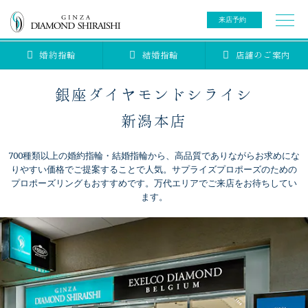
来店予約
婚約指輪
結婚指輪
店舗のご案内
0078-6000-5222
ご来店予約専用ダイヤル
新規ご来店予約専用ダイヤル（8:00～22:00）
銀座ダイヤモンドシライシ
カタログ請求
来店予約
新潟本店
700種類以上の婚約指輪・結婚指輪から、高品質でありながらお求めにな
ブライダルリング
りやすい価格でご提案することで人気。サプライズプロポーズのための
プロポーズリングもおすすめです。万代エリアでご来店をお待ちしてい
ます。
ブライダルアイテム
婚約指輪
結婚指輪
アニバーサリージュエリー
ブライダルアイテム
セットリング
ティアラ
セットリングコレクション
ベビージュエリー
エタニティリング