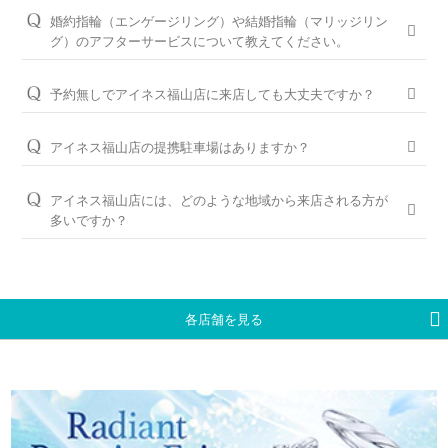
のタイミングに合わせたい場合は、予定日の3ヶ月～半年程前
シライシの特長をご紹介すると共に納得のいく指輪選びをサポ
案内が可能ですのでお気軽にお申し付けください。
婚約指輪（エンゲージリング）や結婚指輪（マリッジリン
に余裕を持ってご準備いただくと安心です。
ートさせていただきますのでご安心ください。
グ）のアフターサービスについて教えてください。
ご来店予約はこちら
お急ぎの場合はコンシェルジュにご相談ください。
パーフェクトフィットカウンセリングは全店でお受けできます
おふたりの大切な婚約指輪と結婚指輪を生涯安心してお使いい
ので、お気軽にコンシェルジュにお申し付けください。
ただけるように、無期限メンテナンスを何度でもお受けできる
予約無しでアイネス福山店に来店しても大丈夫ですか？
「永久保証サービス」を、全国の店舗にてご提供しておりま
パーフェクトフィットカウンセリングと銀座ダイヤモンド
問題ございませんが、土日・祝日は混雑が予想されますので、
す。（軽井沢店を除く）転勤などでお住まいが変わられても、
シライシの特長はこちら
WEBでの来店予約がおすすめです。
アイネス福山店の提携駐車場はありますか？
お近くの銀座ダイヤモンドシライシの店舗へお気軽にご相談く
ださい。
NPC24H福山駅前 第2パーキング、NPC24H福山駅前 第1パー
WEB予約＆初来店で、アンケート記入と婚約指輪（エンゲー
キング（もみじ銀行隣）と提携しております。
ジリング）・結婚指輪（マリッジリング）を試着頂いたお客様
アイネス福山店には、どのような地域から来店される方が
＜銀座ダイヤモンドシライシの永久保証内容＞
には3,000円分のギフトカードをプレゼントしております。
多いですか？
「サイズ直し」「歪み直し」「石揺れ補修」「店頭クリーニン
※当店ご滞在時間（上限2時間）の無料駐車券発行
グ」「再つや消し加工」「再ナノジュエリーコート加工」「レ
広島県東部の福山市、尾道市、三原市、府中市、岡山県西部の
※婚約指輪・結婚指輪を購入（検討）時が対象となります
ご予約はWEBからの来店予約、もしくはお電話（ご予約専用
ーザー刻印の追加／変更」「レーザー刻印のデザイン持込み」
井原市、笠岡市など、他県からもお車や電車でご来店いただい
ダイヤル（8:00～22:00）:
0078-6000-5222
）にて承ります。ご
「メレ揺れ／メレ落ち補修」「金属アレルギー対応リング有」
ております。
試着したいリングのイメージなどございましたら、ご予約時に
「新品交換（有料）」などがあります。
お伝えいただくとスムーズにご案内が可能です。
各店舗を見る
永久保証サービスについて
WEBからのご来店予約はこちら