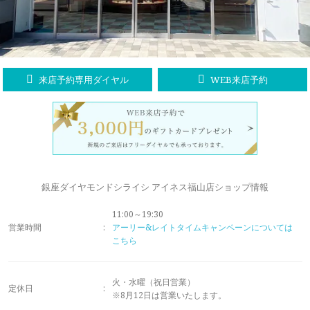
ラブレタージュエリー
商品クオリティ
クローズアップ
アニバーサリージュエリー
シライシについて
ダイヤモンドの品質
プロポーズアイテム
来店予約専用ダイヤル
WEB来店予約
ダイヤモンド仕入れのこだわり
サービス
ブランドコンセプト
指輪の品質・特徴
お客様への想い
ニュース・フェア
シークレットストーン
ブライダルリングへの想い
レーザー刻印サービス
銀座ダイヤモンドシライシ アイネス福山店ショップ情報
店舗のご案内
パイオニアの想い
11:00～19:30
ナノジュエリーコート
営業時間
:
アーリー&レイトタイムキャンペーンについては
よくあるご質問
こちら
パーフェクトフィットカウンセリング
永久保証サービス
リングコラム
プロフェッショナルズ
火・水曜（祝日営業）
セミ・フルオーダー
定休日
:
※8月12日は営業いたします。