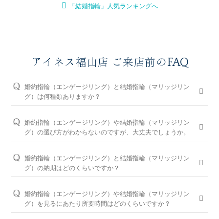
「結婚指輪」人気ランキングへ
アイネス福山店 ご来店前のFAQ
婚約指輪（エンゲージリング）と結婚指輪（マリッジリン
グ）は何種類ありますか？
婚約指輪は150種類以上、結婚指輪は550種類以上、定番で人気
のデザインや、シンプルからゴージャスまで、豊富なラインナ
婚約指輪（エンゲージリング）や結婚指輪（マリッジリン
ップをご用意しております。オプションを組み合わせると数万
グ）の選び方がわからないのですが、大丈夫でしょうか。
通りの中から、おふたりらしさを叶える婚約指輪と結婚指輪を
問題ございません。ブライダルリングに精通したアイネス福山
ご提案しております。
店のコンシェルジュが、普段のイメージやライフスタイル、ご
婚約指輪（エンゲージリング）と結婚指輪（マリッジリン
予算等をお伺いして、ダイヤモンドとデザインをご提案させて
※ホームページで掲載しているのは一部の商品です。
グ）の納期はどのくらいですか？
いただきます。
お客様のカスタマイズに合わせお造りしているセミオーダーシ
婚約指輪の閲覧人気ランキングはこちら
ステムのため、ご注文いただいてから概ね1か月～2ヶ月程いた
お客様に寄り添い続けてきた銀座ダイヤモンドシライシだから
婚約指輪（エンゲージリング）や結婚指輪（マリッジリン
だいております。婚約指輪をプロポーズの際に贈られる場合
こそ、骨格×指輪診断で似合うと好きを同時に叶えるパーフェ
結婚指輪の閲覧人気ランキングはこちら
グ）を見るにあたり所要時間はどのくらいですか？
は、予定日の2～3ヶ月程前、結婚指輪をご入籍や両家顔合わせ
クトフィットカウンセリングもございます。銀座ダイヤモンド
大体1時間半～2時間を予定しております。ご都合に合わせてご