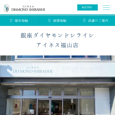
来店予約
婚約指輪
結婚指輪
店舗のご案内
0078-6000-5222
ご来店予約専用ダイヤル
新規ご来店予約専用ダイヤル（8:00～22:00）
銀座ダイヤモンドシライシ
カタログ請求
来店予約
アイネス福山店
ブライダルリング
ブライダルアイテム
婚約指輪
結婚指輪
アニバーサリージュエリー
ブライダルアイテム
セットリング
ティアラ
セットリングコレクション
ベビージュエリー
エタニティリング