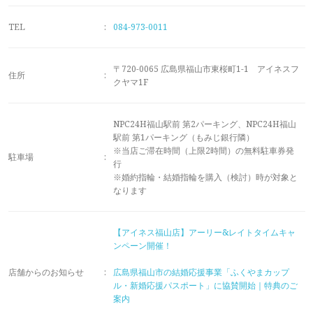
メモリアルアルバム
TEL
:
084-973-0011
〒720-0065 広島県福山市東桜町1-1 アイネスフ
住所
:
クヤマ1F
NPC24H福山駅前 第2パーキング、NPC24H福山
駅前 第1パーキング（もみじ銀行隣）
※当店ご滞在時間（上限2時間）の無料駐車券発
駐車場
:
行
※婚約指輪・結婚指輪を購入（検討）時が対象と
なります
【アイネス福山店】アーリー&レイトタイムキャ
ンペーン開催！
店舗からのお知らせ
:
広島県福山市の結婚応援事業「ふくやまカップ
ル・新婚応援パスポート」に協賛開始｜特典のご
案内