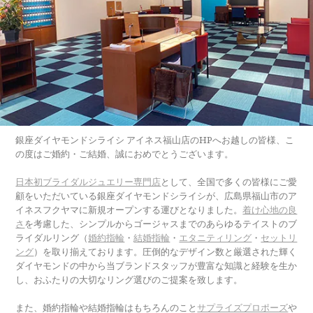
銀座ダイヤモンドシライシ アイネス福山店のHPへお越しの皆様、こ
の度はご婚約・ご結婚、誠におめでとうございます。
日本初ブライダルジュエリー専門店
として、全国で多くの皆様にご愛
顧をいただいている銀座ダイヤモンドシライシが、広島県福山市のア
イネスフクヤマに新規オープンする運びとなりました。
着け心地の良
さ
を考慮した、シンプルからゴージャスまでのあらゆるテイストのブ
ライダルリング（
婚約指輪
・
結婚指輪
・
エタニティリング
・
セットリ
ング
）を取り揃えております。圧倒的なデザイン数と厳選された輝く
ダイヤモンドの中から当ブランドスタッフが豊富な知識と経験を生か
し、おふたりの大切なリング選びのご提案を致します。
また、婚約指輪や結婚指輪はもちろんのこと
サプライズプロポーズ
や