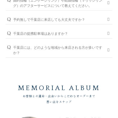
婚約指輪（エンゲージリング）や結婚指輪（マリッジリン
に余裕を持ってご準備いただくと安心です。
ートさせていただきますのでご安心ください。
グ）のアフターサービスについて教えてください。
ご来店予約はこちら
お急ぎの場合はコンシェルジュにご相談ください。
パーフェクトフィットカウンセリングは全店でお受けできます
おふたりの大切な婚約指輪と結婚指輪を生涯安心してお使いい
ので、お気軽にコンシェルジュにお申し付けください。
ただけるように、無期限メンテナンスを何度でもお受けできる
予約無しで千葉店に来店しても大丈夫ですか？
「永久保証サービス」を、全国の店舗にてご提供しておりま
パーフェクトフィットカウンセリングと銀座ダイヤモンド
問題ございませんが、土日・祝日は混雑が予想されますので、
す。（軽井沢店を除く）転勤などでお住まいが変わられても、
シライシの特長はこちら
WEBでの来店予約がおすすめです。
千葉店の提携駐車場はありますか？
お近くの銀座ダイヤモンドシライシの店舗へお気軽にご相談く
ださい。
千葉ゴールデンパーキング、第2千葉ゴールデンパーキングと
WEB予約＆初来店で、アンケート記入と婚約指輪（エンゲー
提携しております。
ジリング）・結婚指輪（マリッジリング）を試着頂いたお客様
千葉店には、どのような地域から来店される方が多いです
＜銀座ダイヤモンドシライシの永久保証内容＞
には3,000円分のギフトカードをプレゼントしております。
か？
「サイズ直し」「歪み直し」「石揺れ補修」「店頭クリーニン
※当店ご滞在時間（上限2時間）の無料駐車券発行
グ」「再つや消し加工」「再ナノジュエリーコート加工」「レ
千葉市、船橋市、市川市、南房総市、香取市、成田市、茂原市
※婚約指輪・結婚指輪を購入（検討）時が対象となります
ご予約はWEBからの来店予約、もしくはお電話（ご予約専用
ーザー刻印の追加／変更」「レーザー刻印のデザイン持込み」
や近隣の東京都、茨城県、神奈川県、埼玉県など、他県からも
ダイヤル（8:00～22:00）:
0078-6000-5222
）にて承ります。ご
「メレ揺れ／メレ落ち補修」「金属アレルギー対応リング有」
お車や電車でご来店いただいております。
試着したいリングのイメージなどございましたら、ご予約時に
「新品交換（有料）」などがあります。
お伝えいただくとスムーズにご案内が可能です。
永久保証サービスについて
WEBからのご来店予約はこちら
MEMORIAL ALBUM
お客様との運命・出会いからこだわりオーダーまで
思い出をスナップ