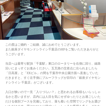
この度はご婚約・ご結婚、誠におめでとうございます。
また銀座ダイヤモンドシライシ千葉店のHPをご覧いただきありがと
うございます。
当店へは最寄り駅JR「千葉駅」東口のロータリーを右側に回り、線路
沿いにまっすぐお進みください。五叉路の交差点に出られましたら
「日高屋」と「EXビル」の間を千葉市中央公園方面へ直進していた
だきますと、すぐ左手側にブルーフラッグが目印の「銀座ダイヤモン
ドシライシ 千葉店」がございます。
入口が狭いので一見「入りづらい？」と思われるお客様もいらっしゃ
るかと思いますが、店内には人目を気にせずゆったりとお過ごしいた
だける個別ブースを完備しており、落ち着いた空間でリングをお選び