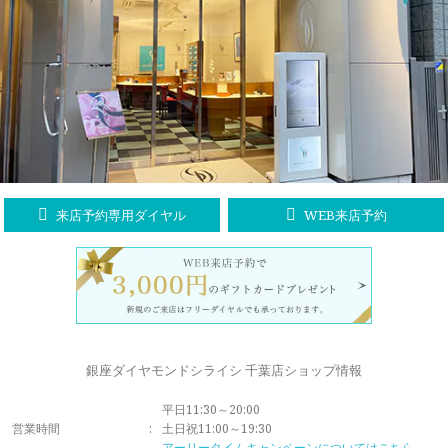
ラブレタージュエリー
商品クオリティ
クローズアップ
アニバーサリージュエリー
シライシについて
ダイヤモンドの品質
プロポーズアイテム
ダイヤモンド仕入れのこだわり
サービス
ブランドコンセプト
指輪の品質・特徴
お客様への想い
ニュース・フェア
シークレットストーン
来店予約専用ダイヤル
WEB来店予約
ブライダルリングへの想い
レーザー刻印サービス
店舗のご案内
パイオニアの想い
ナノジュエリーコート
よくあるご質問
パーフェクトフィットカウンセリング
永久保証サービス
銀座ダイヤモンドシライシ 千葉店ショップ情報
リングコラム
プロフェッショナルズ
平日11:30～20:00
セミ・フルオーダー
営業時間
:
土日祝11:00～19:30
アーリータイムキャンペーンについてはこちら