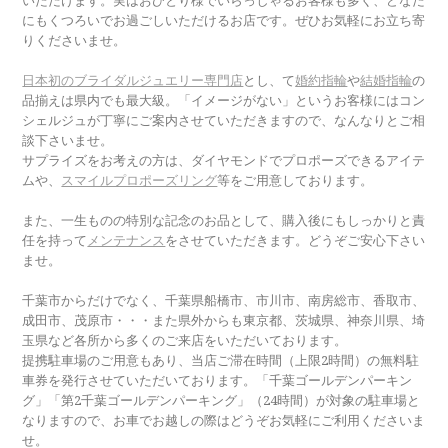
いただけます。実はおひとり様でいらっしゃるお客様も多く、どなた
にもくつろいでお過ごしいただけるお店です。ぜひお気軽にお立ち寄
りくださいませ。
日本初のブライダルジュエリー専門店
とし、て
婚約指輪
や
結婚指輪
の
品揃えは県内でも最大級。「イメージがない」というお客様にはコン
シェルジュが丁寧にご案内させていただきますので、なんなりとご相
談下さいませ。
サプライズをお考えの方は、ダイヤモンドでプロポーズできるアイテ
ムや、
スマイルプロポーズリング
等をご用意しております。
また、一生ものの特別な記念のお品として、購入後にもしっかりと責
任を持って
メンテナンス
をさせていただきます。どうぞご安心下さい
ませ。
千葉市からだけでなく、千葉県船橋市、市川市、南房総市、香取市、
成田市、茂原市・・・また県外からも東京都、茨城県、神奈川県、埼
玉県など各所から多くのご来店をいただいております。
提携駐車場のご用意もあり、当店ご滞在時間（上限2時間）の無料駐
車券を発行させていただいております。「千葉ゴールデンパーキン
グ」「第2千葉ゴールデンパーキング」（24時間）が対象の駐車場と
なりますので、お車でお越しの際はどうぞお気軽にご利用くださいま
せ。