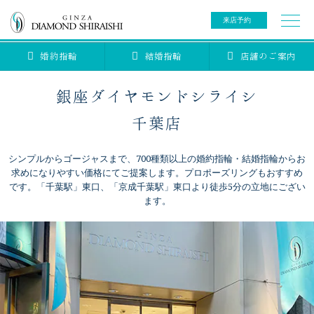
来店予約
婚約指輪
結婚指輪
店舗のご案内
0078-6000-5222
ご来店予約専用ダイヤル
新規ご来店予約専用ダイヤル（8:00～22:00）
銀座ダイヤモンドシライシ
カタログ請求
来店予約
千葉店
シンプルからゴージャスまで、700種類以上の婚約指輪・結婚指輪からお
ブライダルリング
求めになりやすい価格にてご提案します。プロポーズリングもおすすめ
です。「千葉駅」東口、「京成千葉駅」東口より徒歩5分の立地にござい
ます。
ブライダルアイテム
婚約指輪
結婚指輪
アニバーサリージュエリー
ブライダルアイテム
セットリング
ティアラ
セットリングコレクション
ベビージュエリー
エタニティリング