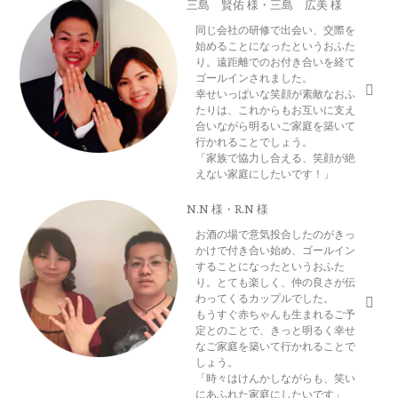
三島 賢佑 様・三島 広美 様
同じ会社の研修で出会い、交際を
始めることになったというおふた
り。遠距離でのお付き合いを経て
ゴールインされました。
幸せいっぱいな笑顔が素敵なおふ
たりは、これからもお互いに支え
合いながら明るいご家庭を築いて
行かれることでしょう。
「家族で協力し合える、笑顔が絶
えない家庭にしたいです！」
N.N 様・R.N 様
お酒の場で意気投合したのがきっ
かけで付き合い始め、ゴールイン
することになったというおふた
り。とても楽しく、仲の良さが伝
わってくるカップルでした。
もうすぐ赤ちゃんも生まれるご予
定とのことで、きっと明るく幸せ
なご家庭を築いて行かれることで
しょう。
「時々はけんかしながらも、笑い
にあふれた家庭にしたいです」