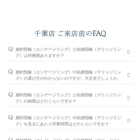
千葉店 ご来店前のFAQ
婚約指輪（エンゲージリング）と結婚指輪（マリッジリン
グ）は何種類ありますか？
婚約指輪は150種類以上、結婚指輪は550種類以上、定番で人気
のデザインや、シンプルからゴージャスまで、豊富なラインナ
婚約指輪（エンゲージリング）や結婚指輪（マリッジリン
ップをご用意しております。オプションを組み合わせると数万
グ）の選び方がわからないのですが、大丈夫でしょうか。
通りの中から、おふたりらしさを叶える婚約指輪と結婚指輪を
問題ございません。ブライダルリングに精通した千葉店のコン
ご提案しております。
シェルジュが、普段のイメージやライフスタイル、ご予算等を
婚約指輪（エンゲージリング）と結婚指輪（マリッジリン
お伺いして、ダイヤモンドとデザインをご提案させていただき
※ホームページで掲載しているのは一部の商品です。
グ）の納期はどのくらいですか？
ます。
お客様のカスタマイズに合わせお造りしているセミオーダーシ
婚約指輪の閲覧人気ランキングはこちら
ステムのため、ご注文いただいてから概ね1か月～2ヶ月程いた
お客様に寄り添い続けてきた銀座ダイヤモンドシライシだから
婚約指輪（エンゲージリング）や結婚指輪（マリッジリン
だいております。婚約指輪をプロポーズの際に贈られる場合
こそ、骨格×指輪診断で似合うと好きを同時に叶えるパーフェ
結婚指輪の閲覧人気ランキングはこちら
グ）を見るにあたり所要時間はどのくらいですか？
は、予定日の2～3ヶ月程前、結婚指輪をご入籍や両家顔合わせ
クトフィットカウンセリングもございます。銀座ダイヤモンド
大体1時間半～2時間を予定しております。ご都合に合わせてご
のタイミングに合わせたい場合は、予定日の3ヶ月～半年程前
シライシの特長をご紹介すると共に納得のいく指輪選びをサポ
案内が可能ですのでお気軽にお申し付けください。