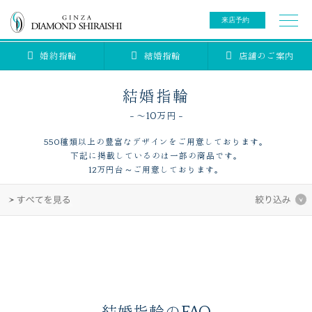
来店予約
婚約指輪
結婚指輪
店舗のご案内
0078-6000-5222
ご来店予約専用ダイヤル
新規ご来店予約専用ダイヤル（8:00～22:00）
結婚指輪
- 〜10万円 -
カタログ請求
来店予約
550種類以上の豊富なデザインをご用意しております。
下記に掲載しているのは一部の商品です。
ブライダルリング
12万円台～ご用意しております。
ブライダルアイテム
婚約指輪
結婚指輪
アニバーサリージュエリー
ブライダルアイテム
セットリング
ティアラ
セットリングコレクション
ベビージュエリー
エタニティリング