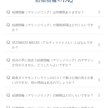
結婚指輪のFAQ
ラブレタージュエリー
商品クオリティ
クローズアップ
結婚指輪（マリッジリング）は何種類ありますか？
アニバーサリージュエリー
結婚指輪（マリッジリング）のデザインは、550種類以上をご
シライシについて
ダイヤモンドの品質
プロポーズアイテム
用意しております。シンプルからゴージャスまで、ふたりが永
結婚指輪（マリッジリング）の価格相場はどのくらいです
く愛用できるように、流行にとらわれない、生涯に渡り飽きが
か？
ダイヤモンド仕入れのこだわり
こないデザインを追求しております。
サービス
ブランドコンセプト
結婚指輪（マリッジリング）は、お一つ12万円台～ご用意して
おります。
また、銀座ダイヤモンドシライシの特長とも言える美しいウェ
ULTIMATE MELEE（アルティメイトメレ）とはなんです
指輪の品質・特徴
ーブラインは、流線型のフォルムをベースに指をより美しく見
か？
お客様への想い
銀座ダイヤモンドシライシでは、デザイン、素材、オプション
ニュース・フェア
シークレットストーン
せるよう開発されています。
輝きが保証されたメレダイヤモンド（小さなダイヤモンド）で
のカスタマイズができる、セミオーダー・フルオーダーのふた
す。
つのオーダーシステムをご用意しております。
「シークレットストーン」「レーザー刻印」など豊富なオプシ
ブライダルリングへの想い
自分の手に似合う結婚指輪（マリッジリング）のデザイン
レーザー刻印サービス
ョンも組み合わせると数万通りのバリエーションから、生涯ご
が分かりません。どうしたらよいですか？
店舗のご案内
銀座ダイヤモンドシライシでは、婚約指輪のセンターダイヤモ
ご予算やおふたりの想いに寄り添いご提案しておりますので、
愛用いただける、おふたりのだけのリングをお選び頂けます。
パーフェクトフィットカウンセリングを是非ご利用ください。
パイオニアの想い
ンドだけではなく、結婚指輪でも使用するメレダイヤモンド
お気軽にご相談ください。
ナノジュエリーコート
（小さなダイヤモンド）にも輝きを証明し、ふたりに安心して
銀座ダイヤモンドシライシの口コミで着け心地の良さが多
結婚指輪の閲覧人気ランキングはこちら
よくあるご質問
お客様に寄り添いデザインし続けてきた銀座ダイヤモンドシラ
セミオーダー・フルオーダーシステムについてはこちら
ほしいと考えてきました。その願いが叶い、輝きの証明書と共
いのですが、何か理由はあるのでしょうか？
パーフェクトフィットカウンセリング
イシだからこそ、骨格×指輪診断で似合うと好きを同時に叶え
シークレットストーンについてはこちら
に「ULTIMATE MELEE（アルティメイトメレ）」を取り扱っ
永久保証サービス
銀座ダイヤモンドシライシの婚約指輪や結婚指輪は、一生着け
結婚指輪一覧はこちら
る指輪選びをサポートさせていただきます。
ています。
ることを考えて、リングの素材は歪みにくく傷つきにくい「ハ
リングコラム
レーザー刻印についてはこちら
結婚指輪（マリッジリング）の納期はどのくらいですか？
プロフェッショナルズ
パーフェクトフィットカウンセリングは全店でお受けできます
セミ・フルオーダー
ードプラチナ」を使用。
また、銀座ダイヤモンドシライシでは、輝きを測定するシステ
お客様のカスタマイズに合わせお造りしているセミオーダーシ
ので、お気軽にコンシェルジュにお申し付けください。
ム「サリネ・ライト」を購入。メレダイヤモンドを自社独自で
ステムのため、ご注文いただいてから概ね1か月～2ヶ月程いた
指なじみの良さとメンテナンスまでも意識し、少しの磨き上げ