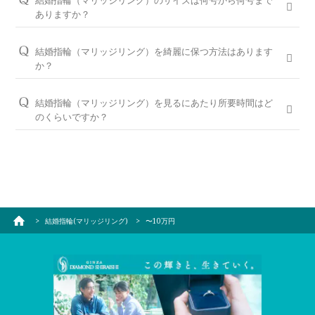
結婚指輪（マリッジリング）のサイズは何号から何号まで
メモリアルアルバム
測定し、輝きへのこだわりを徹底して追及しています。
パーフェクトフィットカウンセリングについてはこちら
だいております。ご入籍や両家顔合わせのタイミングに合わせ
で形が変わらないように、デザインによって「内甲丸」の形状
ありますか？
たい場合は、予定日の3ヶ月～半年程前に余裕を持ってご準備
を変えています。鋳造製法で一つひとつ手作りし、職人による
※対象商品につきましては店舗にてご確認ください。
デザインごとにサイズ展開がございます。デザインによっては
いただくと安心です。
丁寧な磨き上げで滑らかな装着感があります。
1号からご用意があり、サイズの上限については、お客様のお
結婚指輪（マリッジリング）を綺麗に保つ方法はあります
ダイヤモンドの品質についてはこちら
指のサイズに合わせて、20号や25号・・・などといったサイズ
お急ぎの場合はコンシェルジュにご相談ください。
ダイヤモンドの留め具は衣服へのひっかかりを軽減。毎日をと
か？
でもフルオーダーにて対応が可能です。
エタニティリング一覧はこちら
もにするブライダルリングだからこそ、デザインだけでなく着
オプションにナノジュエリーコート加工がございます。
け心地にもこだわったブライダルリングを提供しています。
1号刻みが一般的ですが、銀座ダイヤモンドシライシでは0.5号
結婚指輪（マリッジリング）を見るにあたり所要時間はど
ナノジュエリーコートは、ナノテクノロジーから開発されたコ
刻みで調整が可能ですのでご安心ください。
のくらいですか？
婚約指輪や結婚指輪の品質・特徴はこちら
ーティング技術です。婚約指輪や結婚指輪の表面の不純物を取
大体1時間半～2時間を予定しております。ご都合に合わせてご
り除き、ナノレベルの特殊コーティングをすることで、金属本
案内が可能ですのでお気軽にお申し付けください。
来の光沢を放ち、美しさを持続することができます。一度の施
工で、半年～一年間効果を発揮します。
ご来店予約はこちら
一度かけるとかけ直しが無料でご利用いただけます。
ナノジュエリーコートについて
結婚指輪(マリッジリング)
〜10万円