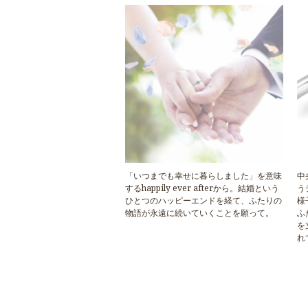
「いつまでも幸せに暮らしました」を意味
中
するhappily ever afterから。結婚という
う
ひとつのハッピーエンドを経て、ふたりの
様
物語が永遠に続いていくことを願って。
ふ
を
れ