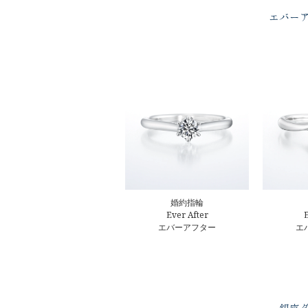
エバー
婚約指輪
Ever After
E
エバーアフター
エ