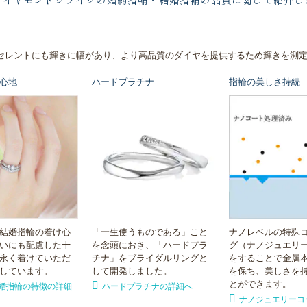
ダイヤモンドシライシの婚約指輪・結婚指輪の品質に関して紹介し
セレントにも輝きに幅があり、より高品質のダイヤを提供するため輝きを測
心地
ハードプラチナ
指輪の美しさ持続
結婚指輪の着け心
「一生使うものである」こと
ナノレベルの特殊
いにも配慮した十
を念頭におき、「ハードプラ
グ（ナノジュエリ
永く着けていただ
チナ」をブライダルリングと
をすることで金属
しています。
して開発しました。
を保ち、美しさを
とができます。
婚指輪の特徴の詳細
ハードプラチナの詳細へ
ナノジュエリーコ