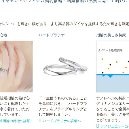
ダイヤモンドシライシの婚約指輪・結婚指輪の品質に関して紹介し
セレントにも輝きに幅があり、より高品質のダイヤを提供するため輝きを測
心地
ハードプラチナ
指輪の美しさ持続
結婚指輪の着け心
「一生使うものである」こと
ナノレベルの特殊
いにも配慮した十
を念頭におき、「ハードプラ
グ（ナノジュエリ
永く着けていただ
チナ」をブライダルリングと
をすることで金属
しています。
して開発しました。
を保ち、美しさを
とができます。
婚指輪の特徴の詳細
ハードプラチナの詳細へ
ナノジュエリーコ