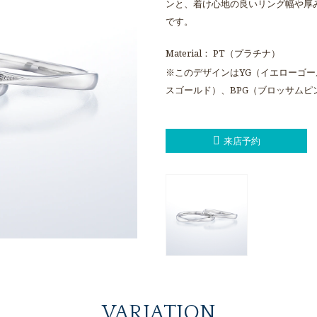
ンと、着け心地の良いリング幅や厚
です。
Material： PT（プラチナ）
※このデザインはYG（イエローゴー
スゴールド）、BPG（ブロッサム
来店予約
VARIATION