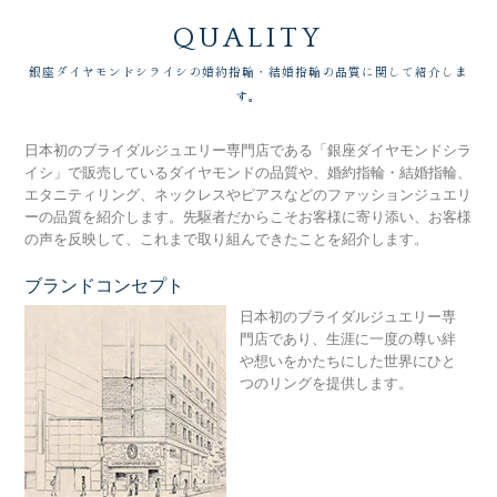
QUALITY
銀座ダイヤモンドシライシの婚約指輪・結婚指輪の品質に関して紹介しま
す。
日本初のブライダルジュエリー専門店である「銀座ダイヤモンドシラ
イシ」で販売しているダイヤモンドの品質や、婚約指輪・結婚指輪、
エタニティリング、ネックレスやピアスなどのファッションジュエリ
ーの品質を紹介します。先駆者だからこそお客様に寄り添い、お客様
の声を反映して、これまで取り組んできたことを紹介します。
ブランドコンセプト
銀
日本初のブライダルジュエリー専
門店であり、生涯に一度の尊い絆
や想いをかたちにした世界にひと
つのリングを提供します。