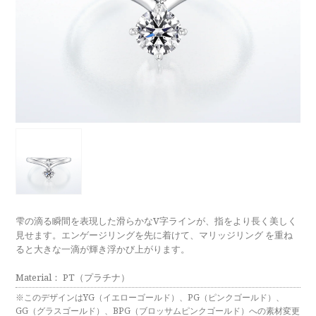
ラブレタージュエリー
商品クオリティ
クローズアップ
アニバーサリージュエリー
シライシについて
ダイヤモンドの品質
プロポーズアイテム
ダイヤモンド仕入れのこだわり
サービス
ブランドコンセプト
指輪の品質・特徴
お客様への想い
ニュース・フェア
シークレットストーン
ブライダルリングへの想い
レーザー刻印サービス
店舗のご案内
パイオニアの想い
ナノジュエリーコート
雫の滴る瞬間を表現した滑らかなV字ラインが、指をより長く美しく
よくあるご質問
見せます。エンゲージリングを先に着けて、マリッジリング を重ね
パーフェクトフィットカウンセリング
ると大きな一滴が輝き浮かび上がります。
永久保証サービス
リングコラム
Material： PT（プラチナ）
プロフェッショナルズ
セミ・フルオーダー
※このデザインはYG（イエローゴールド）、PG（ピンクゴールド）、
GG（グラスゴールド）、BPG（ブロッサムピンクゴールド）への素材変更