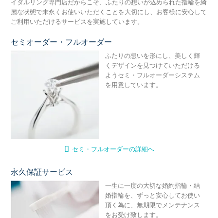
イダルリング専門店だからこそ、ふたりの想いが込められた指輪を綺
麗な状態で末永くお使いいただくことを大切にし、お客様に安心して
ご利用いただけるサービスを実施しています。
セミオーダー・フルオーダー
セ
ふたりの想いを形にし、美しく輝
くデザインを見つけていただける
ようセミ・フルオーダーシステム
を用意しています。
セミ・フルオーダーの詳細へ
永久保証サービス
永
一生に一度の大切な婚約指輪・結
婚指輪を、ずっと安心してお使い
頂く為に、無期限でメンテナンス
をお受け致します。