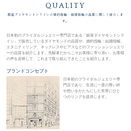
QUALITY
銀座ダイヤモンドシライシの婚約指輪・結婚指輪の品質に関して紹介しま
す。
日本初のブライダルジュエリー専門店である「銀座ダイヤモンドシラ
イシ」で販売しているダイヤモンドの品質や、婚約指輪・結婚指輪、
エタニティリング、ネックレスやピアスなどのファッションジュエリ
ーの品質を紹介します。先駆者だからこそお客様に寄り添い、お客様
の声を反映して、これまで取り組んできたことを紹介します。
ブランドコンセプト
銀
日本初のブライダルジュエリー専
門店であり、生涯に一度の尊い絆
や想いをかたちにした世界にひと
つのリングを提供します。