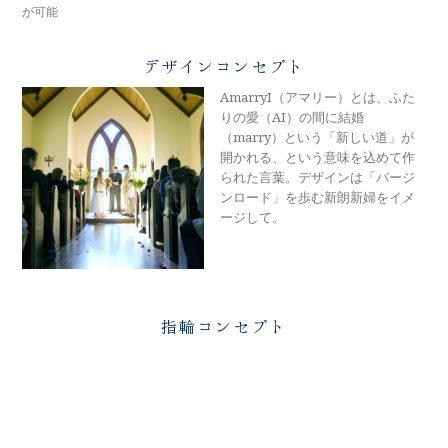
メモリアルアルバム
が可能
デザインコンセプト
AmarryI（アマリー）とは、ふた
りの愛（AI）の間に結婚
（marry）という「新しい道」が
開かれる、という意味を込めて作
られた言葉。デザインは「バージ
ンロード」を歩む新朗新婦をイメ
ージして。
指輪コンセプト