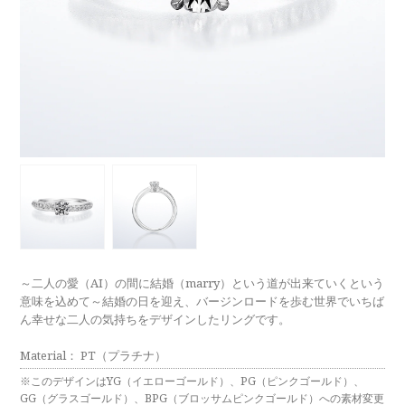
ラブレタージュエリー
商品クオリティ
クローズアップ
アニバーサリージュエリー
シライシについて
ダイヤモンドの品質
プロポーズアイテム
ダイヤモンド仕入れのこだわり
サービス
ブランドコンセプト
指輪の品質・特徴
お客様への想い
ニュース・フェア
シークレットストーン
ブライダルリングへの想い
レーザー刻印サービス
店舗のご案内
パイオニアの想い
ナノジュエリーコート
～二人の愛（AI）の間に結婚（marry）という道が出来ていくという
よくあるご質問
意味を込めて～結婚の日を迎え、バージンロードを歩む世界でいちば
パーフェクトフィットカウンセリング
ん幸せな二人の気持ちをデザインしたリングです。
永久保証サービス
リングコラム
Material： PT（プラチナ）
プロフェッショナルズ
セミ・フルオーダー
※このデザインはYG（イエローゴールド）、PG（ピンクゴールド）、
GG（グラスゴールド）、BPG（ブロッサムピンクゴールド）への素材変更